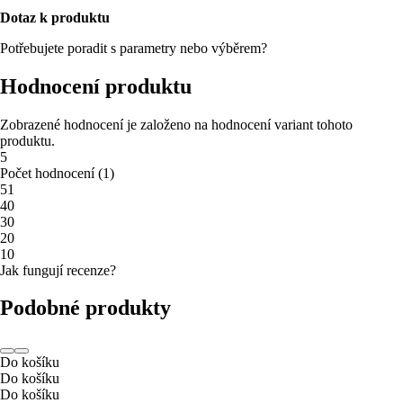
Dotaz k produktu
Potřebujete poradit s parametry nebo výběrem?
Hodnocení produktu
Zobrazené hodnocení je založeno na hodnocení variant tohoto
produktu.
5
Počet hodnocení
(
1
)
5
1
4
0
3
0
2
0
1
0
Jak fungují recenze?
Podobné produkty
Do košíku
Do košíku
Do košíku