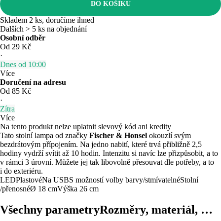
DO KOŠÍKU
Skladem 2 ks, doručíme ihned
Dalších > 5 ks na objednání
Osobní odběr
Od 29 Kč
·
Dnes od 10:00
Více
Doručení na adresu
Od 85 Kč
·
Zítra
Více
Na tento produkt nelze uplatnit slevový kód ani kredity
Tato stolní lampa od značky
Fischer & Honsel
okouzlí svým
bezdrátovým přípojením. Na jedno nabití, které trvá přibližně 2,5
hodiny vydrží svítit až 10 hodin. Intenzitu si navíc lze přizpůsobit, a to
v rámci 3 úrovní. Můžete jej tak libovolně přesouvat dle potřeby, a to
i do exteriéru.
LED
Plastové
Na USB
S možností volby barvy/stmívatelné
Stolní
/přenosné
Ø 18 cm
Výška 26 cm
Všechny parametry
Rozměry, materiál, …