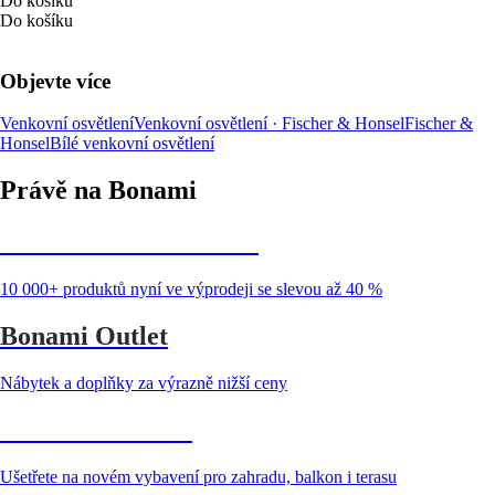
Do košíku
Do košíku
Objevte více
Venkovní osvětlení
Venkovní osvětlení · Fischer & Honsel
Fischer &
Honsel
Bílé venkovní osvětlení
Právě na Bonami
Summer Sale až -40 %
10 000+ produktů nyní ve výprodeji se slevou až 40 %
Bonami Outlet
Nábytek a doplňky za výrazně nižší ceny
Zahrada ve slevě
Ušetřete na novém vybavení pro zahradu, balkon i terasu