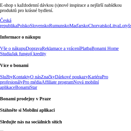
E-shop s každodenní dávkou (s)nové inspirace a nejširší nabídkou
produktů pro krásné bydlení.
Česká
republika
Polsko
Slovensko
Rumunsko
Maďarsko
Chorvatsko
Litva
Lotyš
Informace o nákupu
Vše o nákupu
Doprava
Reklamace a vrácení
Platba
Bonami Home
Studia
Jak fungují kredity
Více o bonami
Služby
Kontakty
O nás
Značky
Dárkové poukazy
Kariéra
Pro
profesionály
Pro média
Affiliate program
Nová mobilní
aplikace
BonamiStar
Bonami prodejny v Praze
Stáhněte si Mobilní aplikaci
Sledujte nás na sociálních sítích