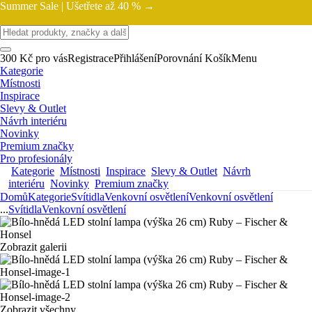
Summer Sale |
Ušetřete až 40 % →
300 Kč pro vás
Registrace
Přihlášení
Porovnání
Košík
Menu
Kategorie
Místnosti
Inspirace
Slevy & Outlet
Návrh interiéru
Novinky
Premium značky
Pro profesionály
Kategorie
Místnosti
Inspirace
Slevy & Outlet
Návrh
interiéru
Novinky
Premium značky
Domů
Kategorie
Svítidla
Venkovní osvětlení
Venkovní osvětlení
...
Svítidla
Venkovní osvětlení
Zobrazit galerii
Zobrazit všechny