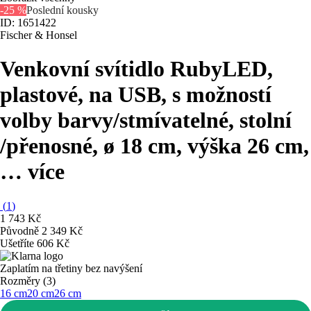
-25 %
Poslední kousky
ID: 1651422
Fischer & Honsel
Venkovní svítidlo Ruby
LED,
plastové, na USB, s možností
volby barvy/stmívatelné, stolní
/přenosné, ø 18 cm, výška 26 cm
,
…
více
(
1
)
1 743 Kč
Původně
2 349 Kč
Ušetříte 606 Kč
Zaplatím na třetiny bez navýšení
Rozměry (3)
16 cm
20 cm
26 cm