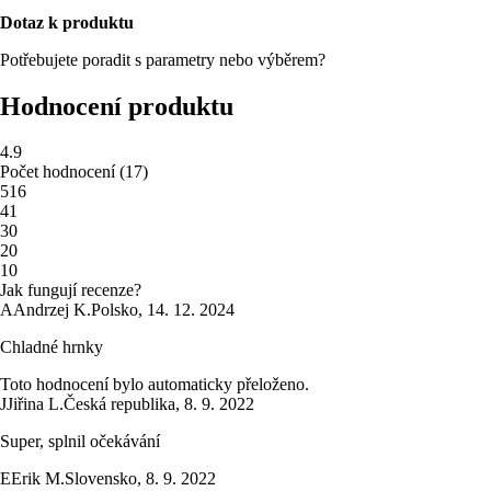
Dotaz k produktu
Potřebujete poradit s parametry nebo výběrem?
Hodnocení produktu
4.9
Počet hodnocení
(
17
)
5
16
4
1
3
0
2
0
1
0
Jak fungují recenze?
A
Andrzej K.
Polsko
,
14. 12. 2024
Chladné hrnky
Toto hodnocení bylo automaticky přeloženo.
J
Jiřina L.
Česká republika
,
8. 9. 2022
Super, splnil očekávání
E
Erik M.
Slovensko
,
8. 9. 2022