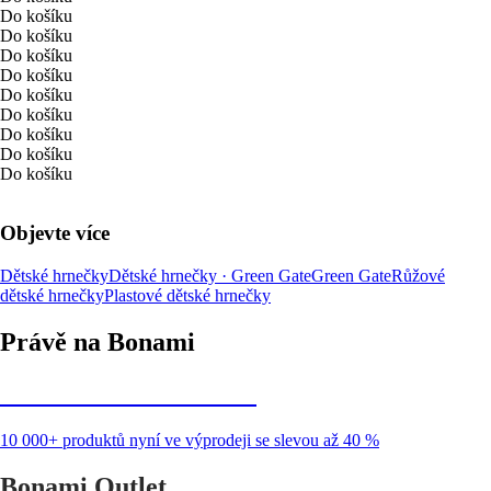
Do košíku
Do košíku
Do košíku
Do košíku
Do košíku
Do košíku
Do košíku
Do košíku
Do košíku
Objevte více
Dětské hrnečky
Dětské hrnečky · Green Gate
Green Gate
Růžové
dětské hrnečky
Plastové dětské hrnečky
Právě na Bonami
Summer Sale až -40 %
10 000+ produktů nyní ve výprodeji se slevou až 40 %
Bonami Outlet