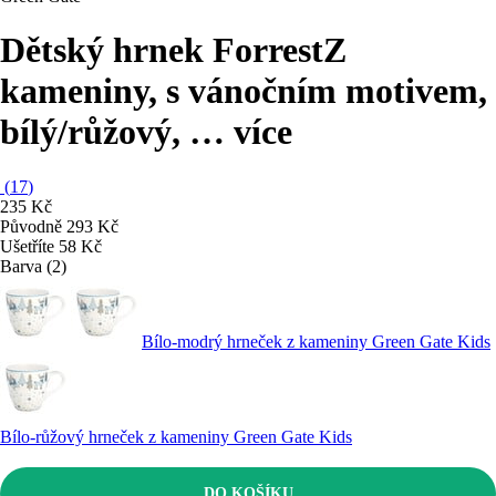
Dětský hrnek Forrest
Z
kameniny, s vánočním motivem,
bílý/růžový
, …
více
(
17
)
235 Kč
Původně
293 Kč
Ušetříte 58 Kč
Barva (2)
Bílo-modrý hrneček z kameniny Green Gate Kids
Bílo-růžový hrneček z kameniny Green Gate Kids
DO KOŠÍKU