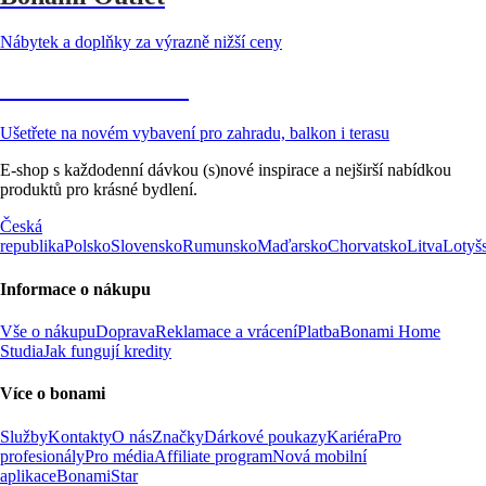
Nábytek a doplňky za výrazně nižší ceny
Zahrada ve slevě
Ušetřete na novém vybavení pro zahradu, balkon i terasu
E-shop s každodenní dávkou (s)nové inspirace a nejširší nabídkou
produktů pro krásné bydlení.
Česká
republika
Polsko
Slovensko
Rumunsko
Maďarsko
Chorvatsko
Litva
Lotyš
Informace o nákupu
Vše o nákupu
Doprava
Reklamace a vrácení
Platba
Bonami Home
Studia
Jak fungují kredity
Více o bonami
Služby
Kontakty
O nás
Značky
Dárkové poukazy
Kariéra
Pro
profesionály
Pro média
Affiliate program
Nová mobilní
aplikace
BonamiStar