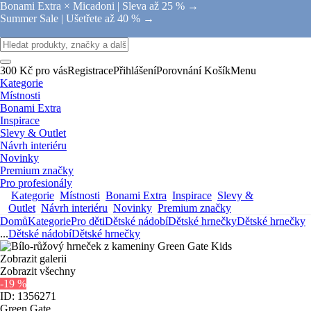
Bonami Extra × Micadoni |
Sleva až 25 % →
Summer Sale |
Ušetřete až 40 % →
300 Kč pro vás
Registrace
Přihlášení
Porovnání
Košík
Menu
Kategorie
Místnosti
Bonami Extra
Inspirace
Slevy & Outlet
Návrh interiéru
Novinky
Premium značky
Pro profesionály
Kategorie
Místnosti
Bonami Extra
Inspirace
Slevy &
Outlet
Návrh interiéru
Novinky
Premium značky
Domů
Kategorie
Pro děti
Dětské nádobí
Dětské hrnečky
Dětské hrnečky
...
Dětské nádobí
Dětské hrnečky
Zobrazit galerii
Zobrazit všechny
-19 %
ID: 1356271
Green Gate