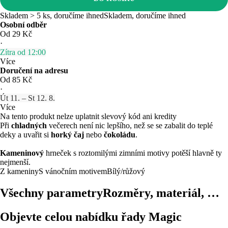
Skladem > 5 ks, doručíme ihned
Skladem, doručíme ihned
Osobní odběr
Od 29 Kč
·
Zítra od 12:00
Více
Doručení na adresu
Od 85 Kč
·
Út 11. – St 12. 8.
Více
Na tento produkt nelze uplatnit slevový kód ani kredity
Při
chladných
večerech není nic lepšího, než se se zabalit do teplé
deky a uvařit si
horký čaj
nebo
čokoládu
.
Kameninový
hrneček s roztomilými zimními motivy potěší hlavně ty
nejmenší.
Z kameniny
S vánočním motivem
Bílý/růžový
Všechny parametry
Rozměry, materiál, …
Objevte celou nabídku řady Magic