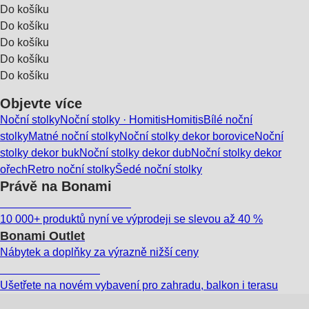
Do košíku
Do košíku
Do košíku
Do košíku
Do košíku
Objevte více
Noční stolky
Noční stolky · Homitis
Homitis
Bílé noční
stolky
Matné noční stolky
Noční stolky dekor borovice
Noční
stolky dekor buk
Noční stolky dekor dub
Noční stolky dekor
ořech
Retro noční stolky
Šedé noční stolky
Právě na Bonami
Summer Sale až -40 %
10 000+ produktů nyní ve výprodeji se slevou až 40 %
Bonami Outlet
Nábytek a doplňky za výrazně nižší ceny
Zahrada ve slevě
Ušetřete na novém vybavení pro zahradu, balkon i terasu