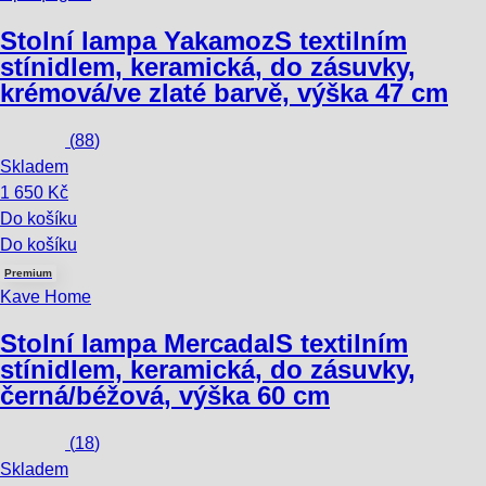
Stolní lampa Yakamoz
S textilním
stínidlem, keramická, do zásuvky,
krémová/ve zlaté barvě, výška 47 cm
(
88
)
Skladem
1 650 Kč
Do košíku
Do košíku
Premium
Kave Home
Stolní lampa Mercadal
S textilním
stínidlem, keramická, do zásuvky,
černá/béžová, výška 60 cm
(
18
)
Skladem