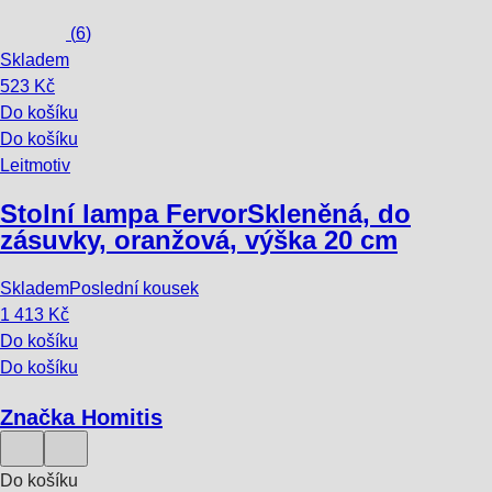
(
6
)
Skladem
523 Kč
Do košíku
Do košíku
Leitmotiv
Stolní lampa Fervor
Skleněná, do
zásuvky, oranžová, výška 20 cm
Skladem
Poslední kousek
1 413 Kč
Do košíku
Do košíku
Značka Homitis
Do košíku