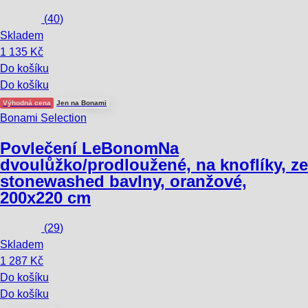
(
40
)
Skladem
1 135 Kč
Do košíku
Do košíku
Výhodná cena
Jen na Bonami
Bonami Selection
Povlečení LeBonom
Na
dvoulůžko/prodloužené, na knoflíky, ze
stonewashed bavlny, oranžové,
200x220 cm
(
29
)
Skladem
1 287 Kč
Do košíku
Do košíku