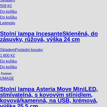
Skladem
509 Kč
Do košíku
Do košíku
Leitmotiv
Stolní lampa Incesante
Skleněná, do
zásuvky, růžová, výška 24 cm
Skladem
Poslední kousky
1 800 Kč
Do košíku
Do košíku
Premium
UMAGE
Stolní lampa Asteria Move Mini
LED,
stmívatelná, s kovovým stínidlem,
kovová/kamenná, na USB, krémová,
výška 25,5 cm