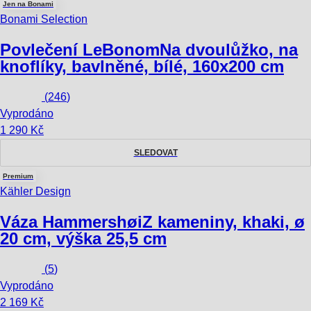
Jen na Bonami
Bonami Selection
Povlečení LeBonom
Na dvoulůžko, na
knoflíky, bavlněné, bílé, 160x200 cm
(
246
)
Vyprodáno
1 290 Kč
SLEDOVAT
Premium
Kähler Design
Váza Hammershøi
Z kameniny, khaki, ø
20 cm, výška 25,5 cm
(
5
)
Vyprodáno
2 169 Kč