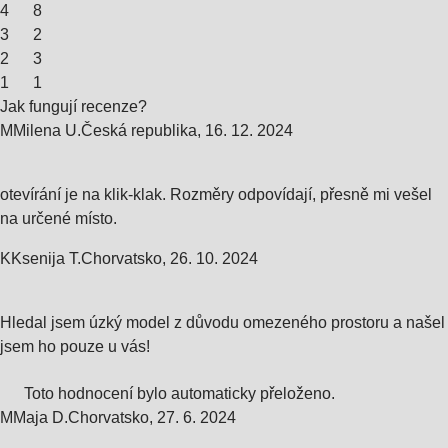
4
8
3
2
2
3
1
1
Jak fungují recenze?
M
Milena U.
Česká republika
,
16. 12. 2024
otevírání je na klik-klak. Rozměry odpovídají, přesně mi vešel
na určené místo.
K
Ksenija T.
Chorvatsko
,
26. 10. 2024
Hledal jsem úzký model z důvodu omezeného prostoru a našel
jsem ho pouze u vás!
Toto hodnocení bylo automaticky přeloženo.
M
Maja D.
Chorvatsko
,
27. 6. 2024