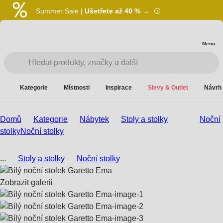
Summer Sale |
Ušetřete až 40 % →
Menu
Kategorie
Místnosti
Inspirace
Slevy & Outlet
Návrh 
Domů
Kategorie
Nábytek
Stoly a stolky
Noční
stolky
Noční stolky
...
Stoly a stolky
Noční stolky
Zobrazit galerii