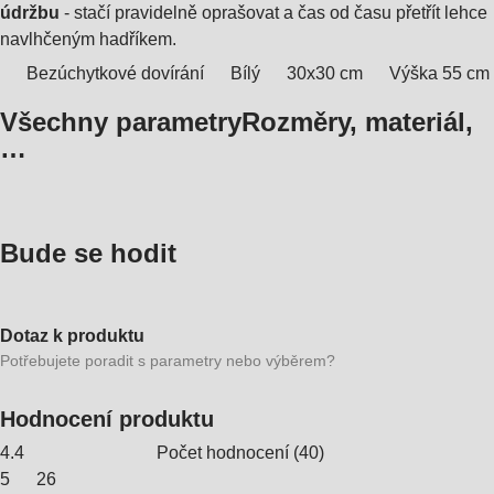
údržbu
- stačí pravidelně oprašovat a čas od času přetřít lehce
navlhčeným hadříkem.
Bezúchytkové dovírání
Bílý
30x30 cm
Výška 55 cm
Všechny parametry
Rozměry, materiál,
…
Bude se hodit
Dotaz k produktu
Potřebujete poradit s parametry nebo výběrem?
Hodnocení produktu
4.4
Počet hodnocení
(
40
)
5
26