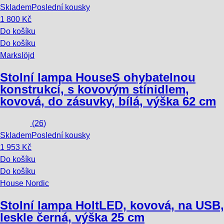
Skladem
Poslední kousky
1 800 Kč
Do košíku
Do košíku
Markslöjd
Stolní lampa House
S ohybatelnou
konstrukcí, s kovovým stínidlem,
kovová, do zásuvky, bílá, výška 62 cm
(
26
)
Skladem
Poslední kousky
1 953 Kč
Do košíku
Do košíku
House Nordic
Stolní lampa Holt
LED, kovová, na USB,
leskle černá, výška 25 cm