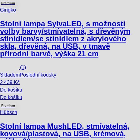
Premium
Gingko
Stolní lampa Sylva
LED, s možností
volby barvy/stmívatelná, s dřevěným
stínidlem/se stínidlem z akrylového
skla, dřevěná, na USB, v tmavě
přírodní barvě, výška 21 cm
(
1
)
Skladem
Poslední kousky
2 439 Kč
Do košíku
Do košíku
Premium
Hübsch
Stolní lampa Mush
LED, stmívatelná,
kovová/plastová, na USB, krémová,