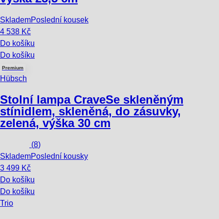
Skladem
Poslední kousek
4 538 Kč
Do košíku
Do košíku
Premium
Hübsch
Stolní lampa Crave
Se skleněným
stínidlem, skleněná, do zásuvky,
zelená, výška 30 cm
(
8
)
Skladem
Poslední kousky
3 499 Kč
Do košíku
Do košíku
Trio