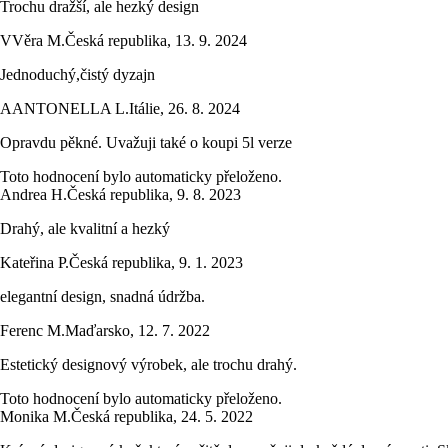
Trochu dražší, ale hezký design
V
Věra M.
Česká republika
,
13. 9. 2024
Jednoduchý,čistý dyzajn
A
ANTONELLA L.
Itálie
,
26. 8. 2024
Opravdu pěkné. Uvažuji také o koupi 5l verze
Toto hodnocení bylo automaticky přeloženo.
Andrea H.
Česká republika
,
9. 8. 2023
Drahý, ale kvalitní a hezký
Kateřina P.
Česká republika
,
9. 1. 2023
elegantní design, snadná údržba.
Ferenc M.
Maďarsko
,
12. 7. 2022
Estetický designový výrobek, ale trochu drahý.
Toto hodnocení bylo automaticky přeloženo.
Monika M.
Česká republika
,
24. 5. 2022