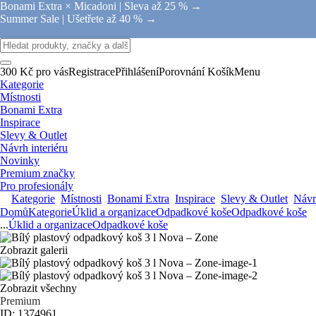
Bonami Extra × Micadoni |
Sleva až 25 % →
Summer Sale |
Ušetřete až 40 % →
300 Kč pro vás
Registrace
Přihlášení
Porovnání
Košík
Menu
Kategorie
Místnosti
Bonami Extra
Inspirace
Slevy & Outlet
Návrh interiéru
Novinky
Premium značky
Pro profesionály
Kategorie
Místnosti
Bonami Extra
Inspirace
Slevy & Outlet
Návrh
Domů
Kategorie
Úklid a organizace
Odpadkové koše
Odpadkové koše
...
Úklid a organizace
Odpadkové koše
Zobrazit galerii
Zobrazit všechny
Premium
ID: 1374961