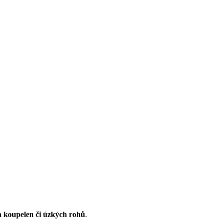
h koupelen či úzkých rohů
.