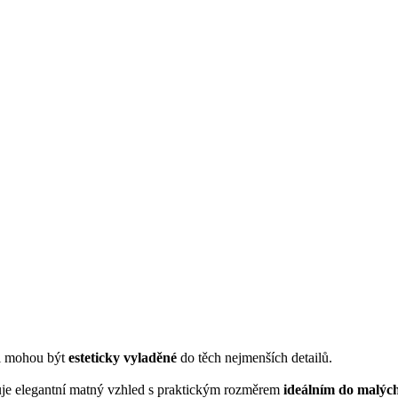
ti mohou být
esteticky vyladěné
do těch nejmenších detailů.
uje elegantní matný vzhled s praktickým rozměrem
ideálním do malýc