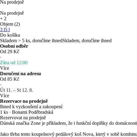
Na prodejně
Na prodejně
+
2
Objem (2)
3 l
5 l
Do košíku
Skladem > 5 ks, doručíme ihned
Skladem, doručíme ihned
Osobní odběr
Od 29 Kč
·
Zítra od 12:00
Více
Doručení na adresu
Od 85 Kč
·
Út 11. – St 12. 8.
Více
Rezervace na prodejně
Ihned k vyzkoušení a zakoupení
1 ks
·
Bonami Poděbradská
Rezervovat na prodejně
Dánská značka Zone je příkladem, že i funkční doplňky do domácnos
Jako třeba tento koupelnový pedálový koš Nova, který v sobě kombin