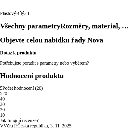
Plastový
Bílý
3 l
Všechny parametry
Rozměry, materiál, …
Objevte celou nabídku řady Nova
Dotaz k produktu
Potřebujete poradit s parametry nebo výběrem?
Hodnocení produktu
5
Počet hodnocení
(
20
)
5
20
4
0
3
0
2
0
1
0
Jak fungují recenze?
V
Věra P.
Česká republika
,
3. 11. 2025