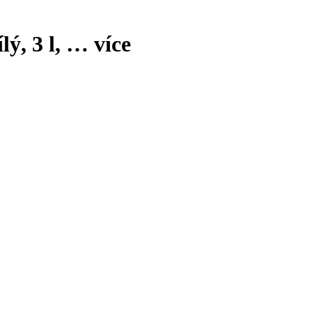
lý, 3 l
, …
více