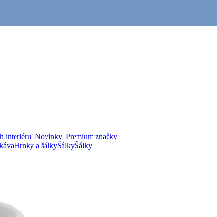
 interiéru
Novinky
Premium značky
 káva
Hrnky a šálky
Šálky
Šálky