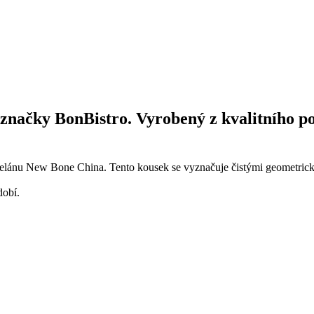
 značky BonBistro. Vyrobený z kvalitního p
celánu New Bone China. Tento kousek se vyznačuje čistými geometrický
dobí.