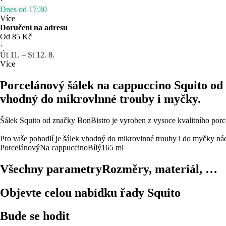
·
Dnes od 17:30
Více
Doručení na adresu
Od 85 Kč
·
Út 11. – St 12. 8.
Více
Porcelánový šálek na cappuccino Squito od
vhodný do mikrovlnné trouby i myčky.
Šálek Squito od značky BonBistro je vyroben z vysoce kvalitního por
Pro vaše pohodlí je šálek vhodný do mikrovlnné trouby i do myčky ná
Porcelánový
Na cappuccino
Bílý
165 ml
Všechny parametry
Rozměry, materiál, …
Objevte celou nabídku řady Squito
Bude se hodit