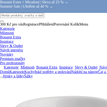
Bonami Extra × Micadoni |
Sleva až 25 % →
Summer Sale |
Ušetřete až 40 % →
300 Kč pro vás
Registrace
Přihlášení
Porovnání
Košík
Menu
Kategorie
Místnosti
Bonami Extra
Inspirace
Slevy & Outlet
Návrh interiéru
Novinky
Premium značky
Pro profesionály
Kategorie
Místnosti
Bonami Extra
Inspirace
Slevy & Outlet
Návrh
Domů
Kategorie
Kuchyňské potřeby a stolování
Nádobí na nápoje
Čaj a
...
Hrnky a šálky
Šálky