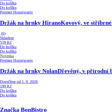
Do košíku
Do košíku
Premier Housewares
Držák na hrnky Hirano
Kovový, ve stříbrné
(
6
)
Skladem
539 Kč
Do košíku
Do košíku
Novinka
Premier Housewares
Držák na hrnky Nolan
Dřevěný, v přírodní 
Doručíme od 1. 9. 2026
199 Kč
Do košíku
Do košíku
Značka BonBistro