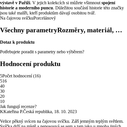
výstavě v Paříži
. V jejich kolekcích si můžete všimnout
spojení
historie a moderního puncu
. Důležitou součástí historie této značky
jsou také malíři, kteří produktům dávají osobitou tvář.
Na čajovou svíčku
Porcelánový
Všechny parametry
Rozměry, materiál, …
Dotaz k produktu
Potřebujete poradit s parametry nebo výběrem?
Hodnocení produktu
5
Počet hodnocení
(
16
)
5
16
4
0
3
0
2
0
1
0
Jak fungují recenze?
K
Kateřina P.
Česká republika
,
18. 10. 2023
Velice pěkný svícen na čajovou svíčku. Září jemným teplým světlem.
Svíčka drží na místě a neposouvá se sem a tam jako u mnoha jiných.