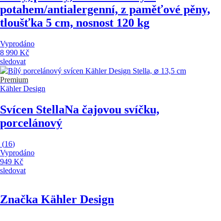
potahem/antialergenní, z paměťové pěny,
tloušťka 5 cm, nosnost 120 kg
Vyprodáno
8 990 Kč
sledovat
Premium
Kähler Design
Svícen Stella
Na čajovou svíčku,
porcelánový
(
16
)
Vyprodáno
949 Kč
sledovat
Značka Kähler Design