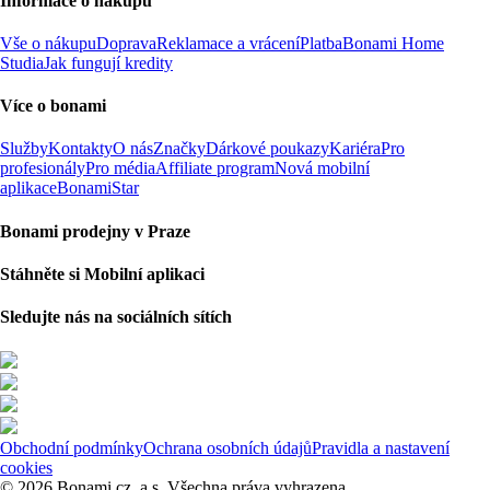
Informace o nákupu
Vše o nákupu
Doprava
Reklamace a vrácení
Platba
Bonami Home
Studia
Jak fungují kredity
Více o bonami
Služby
Kontakty
O nás
Značky
Dárkové poukazy
Kariéra
Pro
profesionály
Pro média
Affiliate program
Nová mobilní
aplikace
BonamiStar
Bonami prodejny v Praze
Stáhněte si Mobilní aplikaci
Sledujte nás na sociálních sítích
Obchodní podmínky
Ochrana osobních údajů
Pravidla a nastavení
cookies
© 2026 Bonami.cz, a.s. Všechna práva vyhrazena.