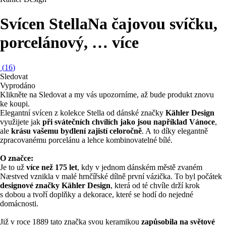
Svícen Stella
Na čajovou svíčku,
porcelánový
, …
více
(
16
)
Sledovat
Vyprodáno
Klikněte na Sledovat a my vás upozorníme, až bude produkt znovu
ke koupi.
Elegantní svícen z kolekce Stella od dánské značky
Kähler Design
využijete jak
při svátečních chvílích jako jsou například Vánoce
,
ale
krásu vašemu bydlení zajistí celoročně
. A to díky elegantně
zpracovanému porcelánu a lehce kombinovatelné bílé.
O značce:
Je to už
více než 175 let
, kdy v jednom dánském městě zvaném
Næstved vznikla v malé hrnčířské dílně první vázička. To byl počátek
designové značky Kähler Design
, která od té chvíle drží krok
s dobou a tvoří doplňky a dekorace, které se hodí do nejedné
domácnosti.
Již v roce 1889 tato značka svou keramikou
zapůsobila na světové