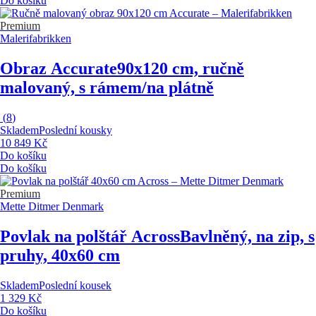
Do košíku
Premium
Malerifabrikken
Obraz Accurate
90x120 cm, ručně
malovaný, s rámem/na plátně
(
8
)
Skladem
Poslední kousky
10 849 Kč
Do košíku
Do košíku
Premium
Mette Ditmer Denmark
Povlak na polštář Across
Bavlněný, na zip, s
pruhy, 40x60 cm
Skladem
Poslední kousek
1 329 Kč
Do košíku