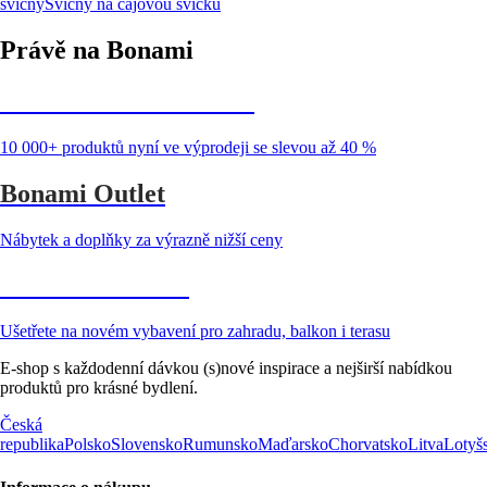
svícny
Svícny na čajovou svíčku
Právě na Bonami
Summer Sale až -40 %
10 000+ produktů nyní ve výprodeji se slevou až 40 %
Bonami Outlet
Nábytek a doplňky za výrazně nižší ceny
Zahrada ve slevě
Ušetřete na novém vybavení pro zahradu, balkon i terasu
E-shop s každodenní dávkou (s)nové inspirace a nejširší nabídkou
produktů pro krásné bydlení.
Česká
republika
Polsko
Slovensko
Rumunsko
Maďarsko
Chorvatsko
Litva
Lotyš