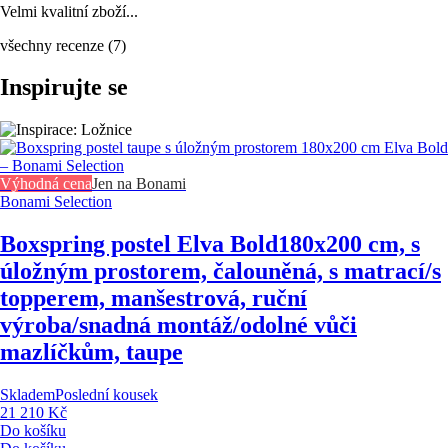
Velmi kvalitní zboží...
všechny recenze
(
7
)
Inspirujte se
Výhodná cena
Jen na Bonami
Bonami Selection
Boxspring postel Elva Bold
180x200 cm, s
úložným prostorem, čalouněná, s matrací/s
topperem, manšestrová, ruční
výroba/snadná montáž/odolné vůči
mazlíčkům, taupe
Skladem
Poslední kousek
21 210 Kč
Do košíku