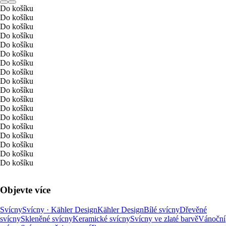
Do košíku
Do košíku
Do košíku
Do košíku
Do košíku
Do košíku
Do košíku
Do košíku
Do košíku
Do košíku
Do košíku
Do košíku
Do košíku
Do košíku
Do košíku
Do košíku
Do košíku
Do košíku
Objevte více
Svícny
Svícny · Kähler Design
Kähler Design
Bílé svícny
Dřevěné
svícny
Skleněné svícny
Keramické svícny
Svícny ve zlaté barvě
Vánoční