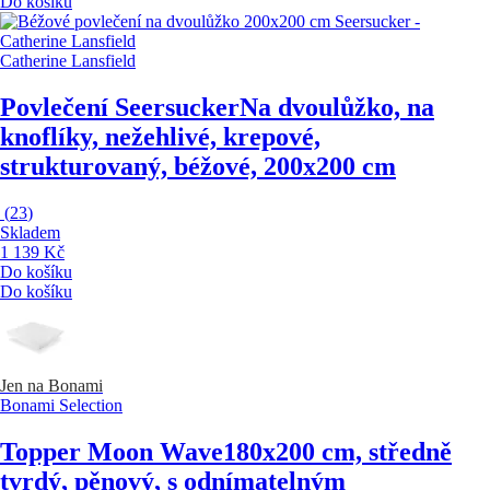
Do košíku
Catherine Lansfield
Povlečení Seersucker
Na dvoulůžko, na
knoflíky, nežehlivé, krepové,
strukturovaný, béžové, 200x200 cm
(
23
)
Skladem
1 139 Kč
Do košíku
Do košíku
Jen na Bonami
Bonami Selection
Topper Moon Wave
180x200 cm, středně
tvrdý, pěnový, s odnímatelným