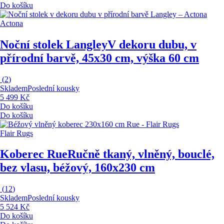
Do košíku
Actona
Noční stolek Langley
V dekoru dubu, v
přírodní barvě, 45x30 cm, výška 60 cm
(
2
)
Skladem
Poslední kousky
5 499 Kč
Do košíku
Do košíku
Flair Rugs
Koberec Rue
Ručně tkaný, vlněný, bouclé,
bez vlasu, béžový, 160x230 cm
(
12
)
Skladem
Poslední kousky
5 524 Kč
Do košíku