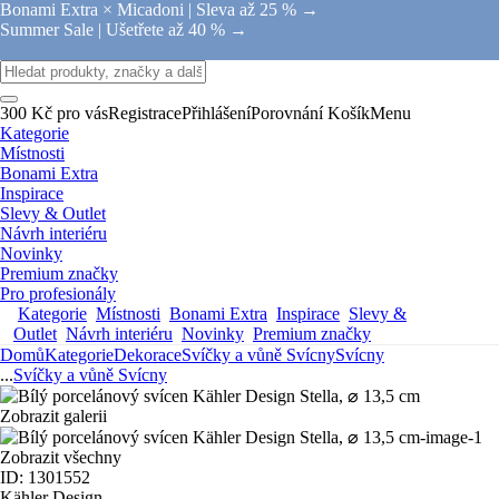
Bonami Extra × Micadoni |
Sleva až 25 % →
Summer Sale |
Ušetřete až 40 % →
300 Kč pro vás
Registrace
Přihlášení
Porovnání
Košík
Menu
Kategorie
Místnosti
Bonami Extra
Inspirace
Slevy & Outlet
Návrh interiéru
Novinky
Premium značky
Pro profesionály
Kategorie
Místnosti
Bonami Extra
Inspirace
Slevy &
Outlet
Návrh interiéru
Novinky
Premium značky
Domů
Kategorie
Dekorace
Svíčky a vůně
Svícny
Svícny
...
Svíčky a vůně
Svícny
Zobrazit galerii
Zobrazit všechny
ID: 1301552
Kähler Design