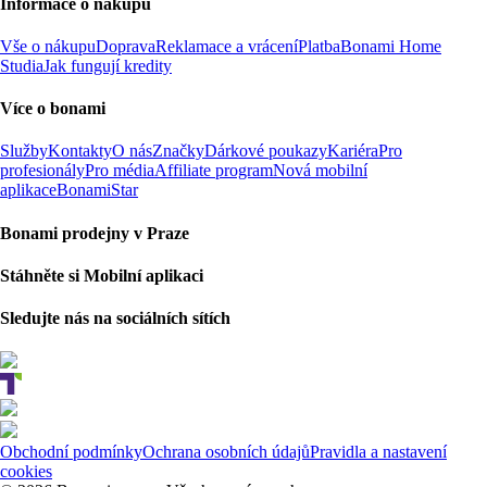
Informace o nákupu
Vše o nákupu
Doprava
Reklamace a vrácení
Platba
Bonami Home
Studia
Jak fungují kredity
Více o bonami
Služby
Kontakty
O nás
Značky
Dárkové poukazy
Kariéra
Pro
profesionály
Pro média
Affiliate program
Nová mobilní
aplikace
BonamiStar
Bonami prodejny v Praze
Stáhněte si Mobilní aplikaci
Sledujte nás na sociálních sítích
Obchodní podmínky
Ochrana osobních údajů
Pravidla a nastavení
cookies