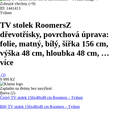
Zobrazit všechny
(+9)
ID: 1441413
Tvilum
TV stolek Roomers
Z
dřevotřísky, povrchová úprava:
folie, matný, bílý, šířka 156 cm,
výška 48 cm, hloubka 48 cm
, …
více
(
3
)
9 999 Kč
Zaplatím na třetiny bez navýšení
Barva (2)
Černý TV stolek 156x48x48 cm Roomers – Tvilum
Bílý TV stolek 156x48x48 cm Roomers – Tvilum