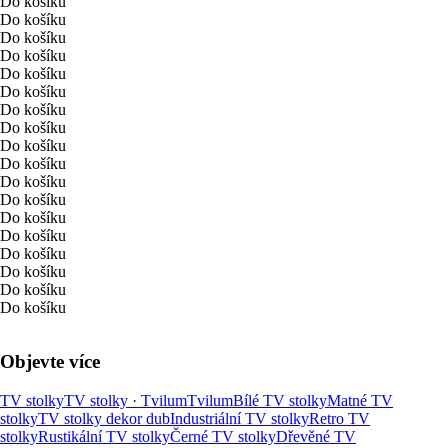
Do košíku
Do košíku
Do košíku
Do košíku
Do košíku
Do košíku
Do košíku
Do košíku
Do košíku
Do košíku
Do košíku
Do košíku
Do košíku
Do košíku
Do košíku
Do košíku
Do košíku
Do košíku
Objevte více
TV stolky
TV stolky · Tvilum
Tvilum
Bílé TV stolky
Matné TV
stolky
TV stolky dekor dub
Industriální TV stolky
Retro TV
stolky
Rustikální TV stolky
Černé TV stolky
Dřevěné TV