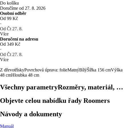
Do košíku
Doručíme od 27. 8. 2026
Osobní odběr
Od 99 Kč
·
Od Čt 27. 8.
Více
Doručení na adresu
Od 349 Kč
·
Od Čt 27. 8.
Více
Z dřevotřísky
Povrchová úprava: folie
Matný
Bílý
Šířka 156 cm
Výška
48 cm
Hloubka 48 cm
Všechny parametry
Rozměry, materiál, …
Objevte celou nabídku řady Roomers
Návody a dokumenty
Manuál