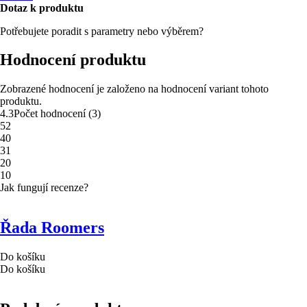
Dotaz k produktu
Potřebujete poradit s parametry nebo výběrem?
Hodnocení produktu
Zobrazené hodnocení je založeno na hodnocení variant tohoto
produktu.
4.3
Počet hodnocení
(
3
)
5
2
4
0
3
1
2
0
1
0
Jak fungují recenze?
Řada Roomers
Do košíku
Do košíku