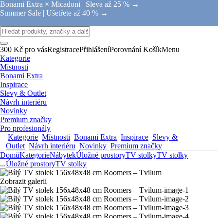
Bonami Extra × Micadoni |
Sleva až 25 % →
Summer Sale |
Ušetřete až 40 % →
300 Kč pro vás
Registrace
Přihlášení
Porovnání
Košík
Menu
Kategorie
Místnosti
Bonami Extra
Inspirace
Slevy & Outlet
Návrh interiéru
Novinky
Premium značky
Pro profesionály
Kategorie
Místnosti
Bonami Extra
Inspirace
Slevy &
Outlet
Návrh interiéru
Novinky
Premium značky
Domů
Kategorie
Nábytek
Úložné prostory
TV stolky
TV stolky
...
Úložné prostory
TV stolky
Zobrazit galerii