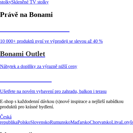
stolky
Skleněné TV stolky
Právě na Bonami
Summer Sale až -40 %
10 000+ produktů nyní ve výprodeji se slevou až 40 %
Bonami Outlet
Nábytek a doplňky za výrazně nižší ceny
Zahrada ve slevě
Ušetřete na novém vybavení pro zahradu, balkon i terasu
E-shop s každodenní dávkou (s)nové inspirace a nejširší nabídkou
produktů pro krásné bydlení.
Česká
republika
Polsko
Slovensko
Rumunsko
Maďarsko
Chorvatsko
Litva
Lotyš