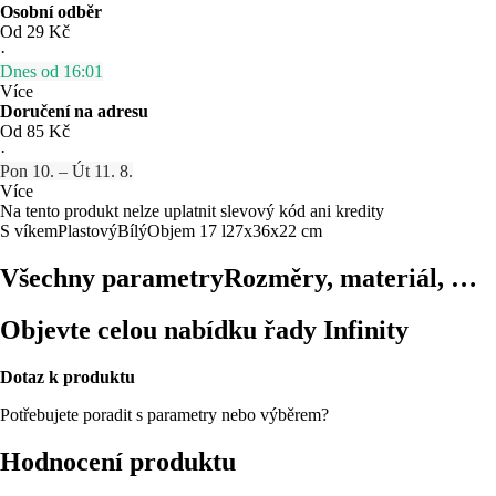
Osobní odběr
Od 29 Kč
·
Dnes od 16:01
Více
Doručení na adresu
Od 85 Kč
·
Pon 10. – Út 11. 8.
Více
Na tento produkt nelze uplatnit slevový kód ani kredity
S víkem
Plastový
Bílý
Objem 17 l
27x36x22 cm
Všechny parametry
Rozměry, materiál, …
Objevte celou nabídku řady Infinity
Dotaz k produktu
Potřebujete poradit s parametry nebo výběrem?
Hodnocení produktu