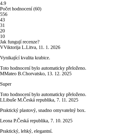
4.9
Počet hodnocení
(
60
)
5
56
4
3
3
1
2
0
1
0
Jak fungují recenze?
V
Viktorija L.
Litva
,
11. 1. 2026
Vynikající kvalita krabice.
Toto hodnocení bylo automaticky přeloženo.
M
Mateo B.
Chorvatsko
,
13. 12. 2025
Super
Toto hodnocení bylo automaticky přeloženo.
L
Libuše M.
Česká republika
,
7. 11. 2025
Praktický plastový, snadno omyvatelný box.
Leona P.
Česká republika
,
7. 10. 2025
Praktický, lehký, elegantní.