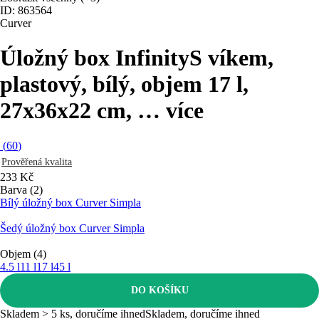
ID: 863564
Curver
Úložný box Infinity
S víkem,
plastový, bílý, objem 17 l,
27x36x22 cm
, …
více
(
60
)
Prověřená kvalita
233 Kč
Barva (2)
Bílý úložný box Curver Simpla
Šedý úložný box Curver Simpla
Objem (4)
4.5 l
11 l
17 l
45 l
DO KOŠÍKU
Skladem > 5 ks, doručíme ihned
Skladem, doručíme ihned