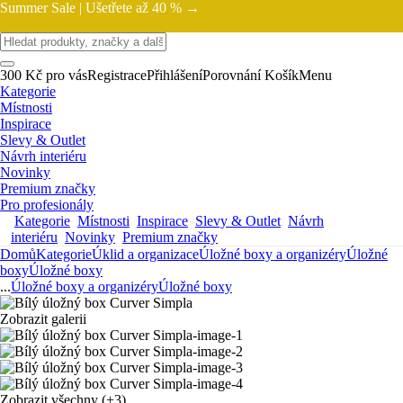
Summer Sale |
Ušetřete až 40 % →
300 Kč pro vás
Registrace
Přihlášení
Porovnání
Košík
Menu
Kategorie
Místnosti
Inspirace
Slevy & Outlet
Návrh interiéru
Novinky
Premium značky
Pro profesionály
Kategorie
Místnosti
Inspirace
Slevy & Outlet
Návrh
interiéru
Novinky
Premium značky
Domů
Kategorie
Úklid a organizace
Úložné boxy a organizéry
Úložné
boxy
Úložné boxy
...
Úložné boxy a organizéry
Úložné boxy
Zobrazit galerii
Zobrazit všechny
(+3)