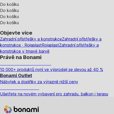
Do košíku
Do košíku
Do košíku
Do košíku
Objevte více
Zahradní přístřešky a konstrukce
Zahradní přístřešky a
konstrukce · Rojaplast
Rojaplast
Zahradní přístřešky a
konstrukce v tmavé barvě
Právě na Bonami
Summer Sale až -40 %
10 000+ produktů nyní ve výprodeji se slevou až 40 %
Bonami Outlet
Nábytek a doplňky za výrazně nižší ceny
Zahrada ve slevě
Ušetřete na novém vybavení pro zahradu, balkon i terasu