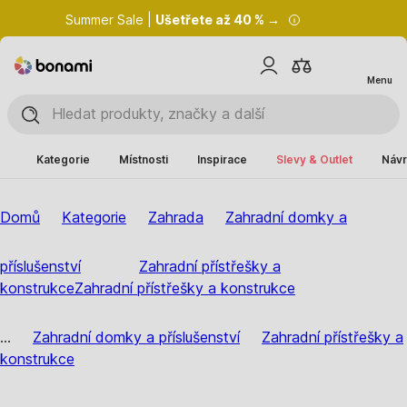
Summer Sale |
Ušetřete až 40 % →
Menu
Kategorie
Místnosti
Inspirace
Slevy & Outlet
Návr
Domů
Kategorie
Zahrada
Zahradní domky a
příslušenství
Zahradní přístřešky a
konstrukce
Zahradní přístřešky a konstrukce
...
Zahradní domky a příslušenství
Zahradní přístřešky a
konstrukce