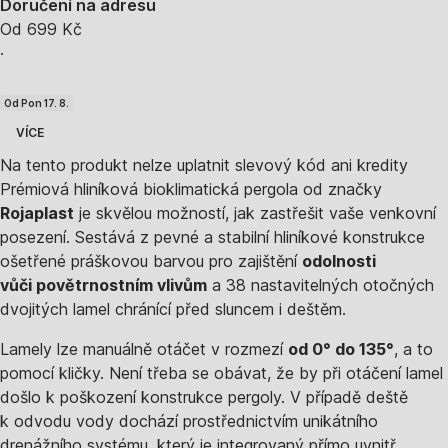
Doručení na adresu
Od 699 Kč
·
Od Pon 17. 8.
VÍCE
Na tento produkt nelze uplatnit slevový kód ani kredity
Prémiová hliníková bioklimatická pergola od značky
Rojaplast
je skvělou možností, jak zastřešit vaše venkovní
posezení. Sestává z pevné a stabilní hliníkové konstrukce
ošetřené práškovou barvou pro zajištění
odolnosti
vůči povětrnostním vlivům
a 38 nastavitelných otočných
dvojitých lamel chránící před sluncem i deštěm.
Lamely lze manuálně otáčet v rozmezí
od 0° do 135°
, a to
pomocí kličky. Není třeba se obávat, že by při otáčení lamel
došlo k poškození konstrukce pergoly. V případě deště
k odvodu vody dochází prostřednictvím unikátního
drenážního systému, který je integrovaný přímo uvnitř