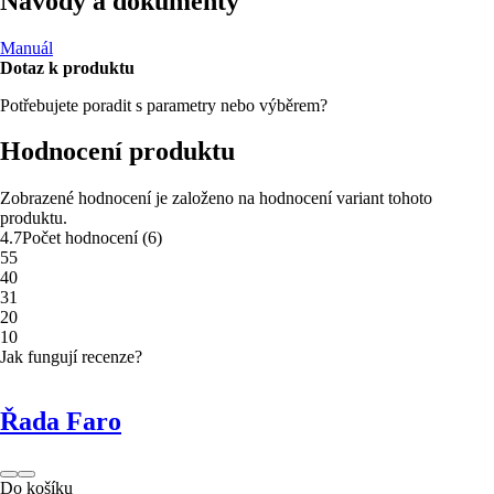
Návody a dokumenty
Manuál
Dotaz k produktu
Potřebujete poradit s parametry nebo výběrem?
Hodnocení produktu
Zobrazené hodnocení je založeno na hodnocení variant tohoto
produktu.
4.7
Počet hodnocení
(
6
)
5
5
4
0
3
1
2
0
1
0
Jak fungují recenze?
Řada Faro
Do košíku