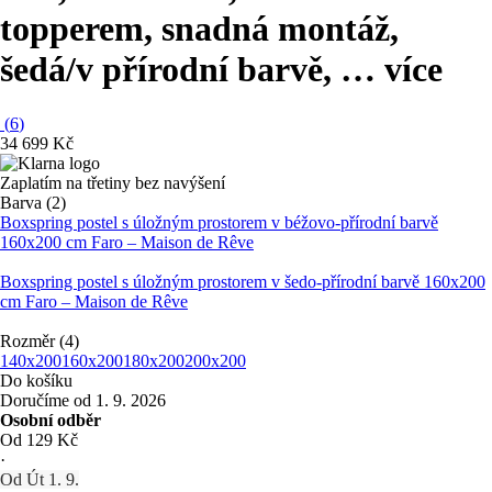
topperem, snadná montáž,
šedá/v přírodní barvě
, …
více
(
6
)
34 699 Kč
Zaplatím na třetiny bez navýšení
Barva (2)
Boxspring postel s úložným prostorem v béžovo-přírodní barvě
160x200 cm Faro – Maison de Rêve
Boxspring postel s úložným prostorem v šedo-přírodní barvě 160x200
cm Faro – Maison de Rêve
Rozměr (4)
140x200
160x200
180x200
200x200
Do košíku
Doručíme od 1. 9. 2026
Osobní odběr
Od 129 Kč
·
Od Út 1. 9.