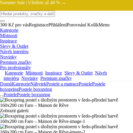
Summer Sale |
Ušetřete až 40 % →
300 Kč pro vás
Registrace
Přihlášení
Porovnání
Košík
Menu
Kategorie
Místnosti
Inspirace
Slevy & Outlet
Návrh interiéru
Novinky
Premium značky
Pro profesionály
Kategorie
Místnosti
Inspirace
Slevy & Outlet
Návrh
interiéru
Novinky
Premium značky
Domů
Kategorie
Nábytek
Postele a matrace
Postele
Postele
boxspring
Postele boxspring
...
Postele
Postele boxspring
Zobrazit galerii