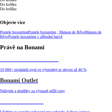
Do košíku
Do košíku
Objevte více
Postele boxspring
Postele boxspring · Maison de Rêve
Maison de
Rêve
Postele boxspring v přírodní barvě
Právě na Bonami
Summer Sale až -40 %
10 000+ produktů nyní ve výprodeji se slevou až 40 %
Bonami Outlet
Nábytek a doplňky za výrazně nižší ceny
Zahrada ve slevě
Ušetřete na novém vybavení pro zahradu, balkon i terasu