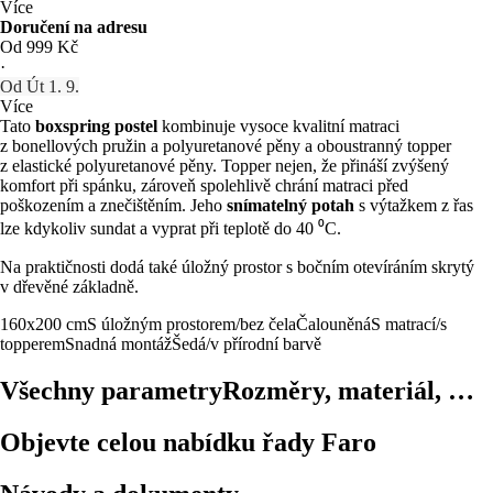
Více
Doručení na adresu
Od 999 Kč
·
Od Út 1. 9.
Více
Tato
boxspring postel
kombinuje vysoce kvalitní matraci
z bonellových pružin a polyuretanové pěny a oboustranný topper
z elastické polyuretanové pěny. Topper nejen, že přináší zvýšený
komfort při spánku, zároveň spolehlivě chrání matraci před
poškozením a znečištěním. Jeho
snímatelný potah
s výtažkem z řas
lze kdykoliv sundat a vyprat při teplotě do 40 ⁰C.
Na praktičnosti dodá také úložný prostor s bočním otevíráním skrytý
v dřevěné základně.
160x200 cm
S úložným prostorem/bez čela
Čalouněná
S matrací/s
topperem
Snadná montáž
Šedá/v přírodní barvě
Všechny parametry
Rozměry, materiál, …
Objevte celou nabídku řady Faro