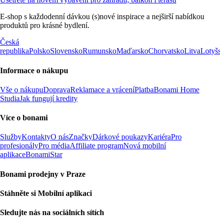
E-shop s každodenní dávkou (s)nové inspirace a nejširší nabídkou
produktů pro krásné bydlení.
Česká
republika
Polsko
Slovensko
Rumunsko
Maďarsko
Chorvatsko
Litva
Lotyš
Informace o nákupu
Vše o nákupu
Doprava
Reklamace a vrácení
Platba
Bonami Home
Studia
Jak fungují kredity
Více o bonami
Služby
Kontakty
O nás
Značky
Dárkové poukazy
Kariéra
Pro
profesionály
Pro média
Affiliate program
Nová mobilní
aplikace
BonamiStar
Bonami prodejny v Praze
Stáhněte si Mobilní aplikaci
Sledujte nás na sociálních sítích