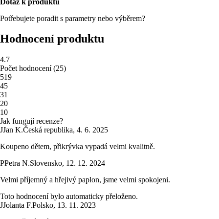
Dotaz k produktu
Potřebujete poradit s parametry nebo výběrem?
Hodnocení produktu
4.7
Počet hodnocení
(
25
)
5
19
4
5
3
1
2
0
1
0
Jak fungují recenze?
J
Jan K.
Česká republika
,
4. 6. 2025
Koupeno dětem, přikrývka vypadá velmi kvalitně.
P
Petra N.
Slovensko
,
12. 12. 2024
Velmi příjemný a hřejivý paplon, jsme velmi spokojeni.
Toto hodnocení bylo automaticky přeloženo.
J
Jolanta F.
Polsko
,
13. 11. 2023