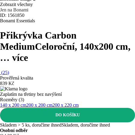
Zobrazit všechny
Jen na Bonami
ID: 1561850
Bonami Essentials
Přikrývka Carbon
Medium
Celoroční, 140x200 cm
,
…
více
(
25
)
Prověřená kvalita
839 Kč
Zaplatím na třetiny bez navýšení
Rozměry (3)
140 x 200 cm
200 x 200 cm
200 x 220 cm
DO KOŠÍKU
Skladem > 5 ks, doručíme ihned
Skladem, doručíme ihned
Osobní odběr