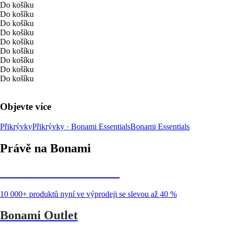
Do košíku
Do košíku
Do košíku
Do košíku
Do košíku
Do košíku
Do košíku
Do košíku
Do košíku
Objevte více
Přikrývky
Přikrývky · Bonami Essentials
Bonami Essentials
Právě na Bonami
Summer Sale až -40 %
10 000+ produktů nyní ve výprodeji se slevou až 40 %
Bonami Outlet