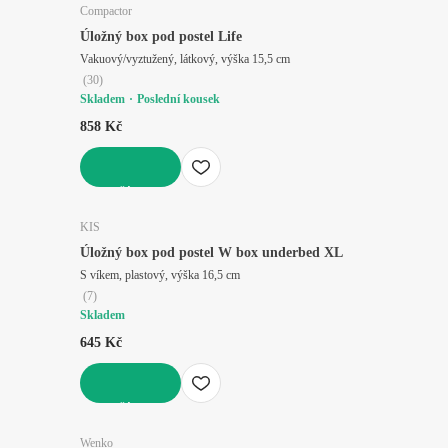
Compactor
Úložný box pod postel Life
Vakuový/vyztužený, látkový, výška 15,5 cm
(
30
)
Skladem
Poslední kousek
858 Kč
DO KOŠÍKU
KIS
Úložný box pod postel W box underbed XL
S víkem, plastový, výška 16,5 cm
(
7
)
Skladem
645 Kč
DO KOŠÍKU
Wenko