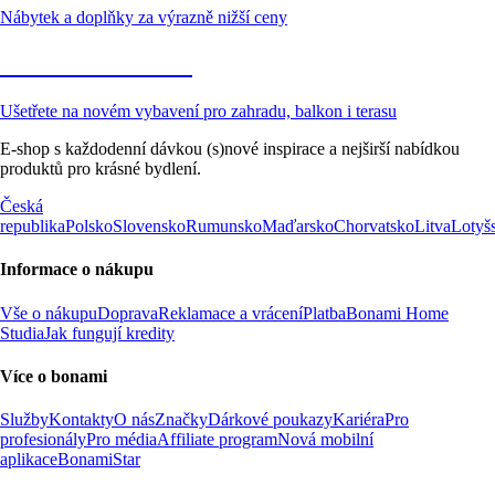
Nábytek a doplňky za výrazně nižší ceny
Zahrada ve slevě
Ušetřete na novém vybavení pro zahradu, balkon i terasu
E-shop s každodenní dávkou (s)nové inspirace a nejširší nabídkou
produktů pro krásné bydlení.
Česká
republika
Polsko
Slovensko
Rumunsko
Maďarsko
Chorvatsko
Litva
Lotyš
Informace o nákupu
Vše o nákupu
Doprava
Reklamace a vrácení
Platba
Bonami Home
Studia
Jak fungují kredity
Více o bonami
Služby
Kontakty
O nás
Značky
Dárkové poukazy
Kariéra
Pro
profesionály
Pro média
Affiliate program
Nová mobilní
aplikace
BonamiStar