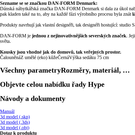
Sezname se se značkou DAN-FORM Denmark:
Dánská nábytkářská značka DAN-FORM Denmark si dala za úkol na
pak kladen také na to, aby na každé fázi výrobního procesu byla znát
l
Produkty navrhují jak vlastní designéři, tak designéři hostující: stu
DAN-FORM je
jednou z nejinovativnějších severských značek
. Je
světa.
Kousky jsou vhodné jak do domovů, tak veřejných prostor.
Čalouněná
Z umělé (eko) kůže
Černá
Výška sedáku 75 cm
Všechny parametry
Rozměry, materiál, …
Objevte celou nabídku řady Hype
Návody a dokumenty
Manuál
3d model (.skp)
3d model (.3ds)
3d model (.obj)
Dotaz k produktu