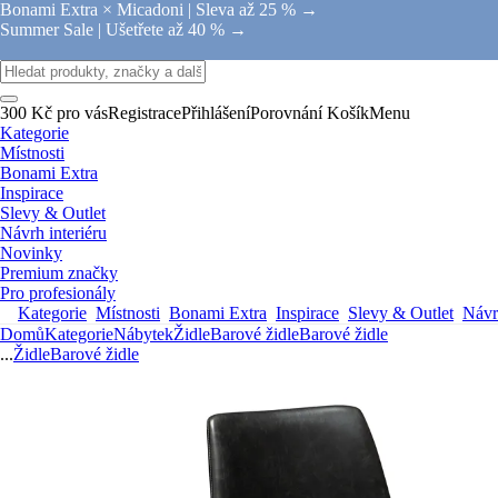
Bonami Extra × Micadoni |
Sleva až 25 % →
Summer Sale |
Ušetřete až 40 % →
300 Kč pro vás
Registrace
Přihlášení
Porovnání
Košík
Menu
Kategorie
Místnosti
Bonami Extra
Inspirace
Slevy & Outlet
Návrh interiéru
Novinky
Premium značky
Pro profesionály
Kategorie
Místnosti
Bonami Extra
Inspirace
Slevy & Outlet
Návrh
Domů
Kategorie
Nábytek
Židle
Barové židle
Barové židle
...
Židle
Barové židle