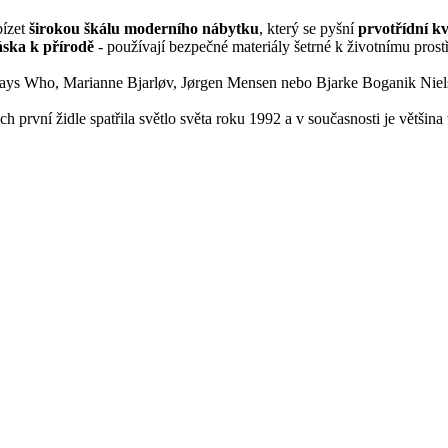
bízet
širokou škálu moderního nábytku
, který se pyšní
prvotřídní k
áska k přírodě
- používají bezpečné materiály šetrné k životnímu prostř
dio Says Who, Marianne Bjarløv, Jørgen Mensen nebo Bjarke Boganik Niel
jich první židle spatřila světlo světa roku 1992 a v současnosti je většina