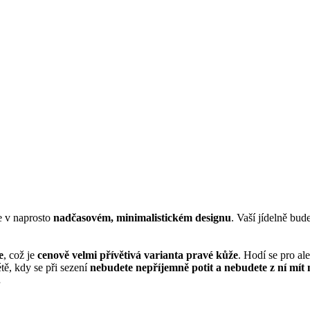
e v naprosto
nadčasovém, minimalistickém designu
. Vaší jídelně bud
e
, což je
cenově velmi přívětivá varianta pravé kůže
. Hodí se pro al
étě, kdy se při sezení
nebudete nepříjemně potit a nebudete z ní mít 
.