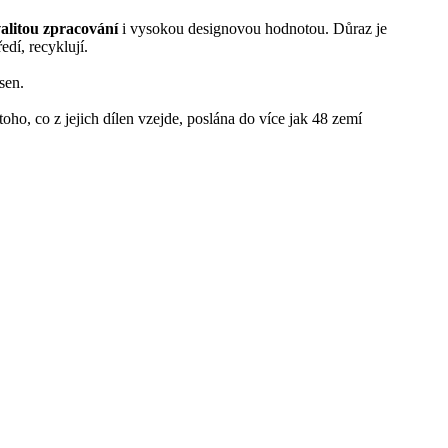
valitou zpracování
i vysokou designovou hodnotou. Důraz je
edí, recyklují.
sen.
 toho, co z jejich dílen vzejde, poslána do více jak 48 zemí