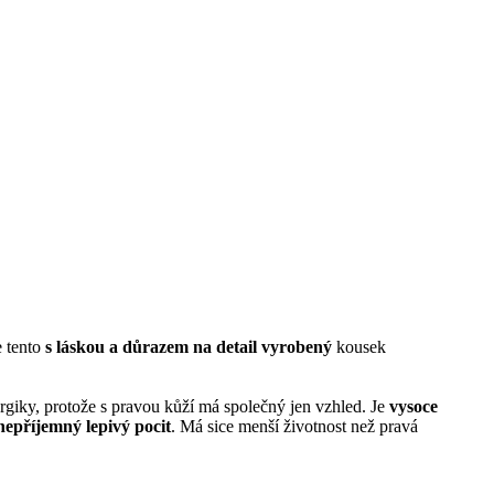
e tento
s láskou a důrazem na detail vyrobený
kousek
ergiky, protože s pravou kůží má společný jen vzhled. Je
vysoce
nepříjemný lepivý pocit
. Má sice menší životnost než pravá