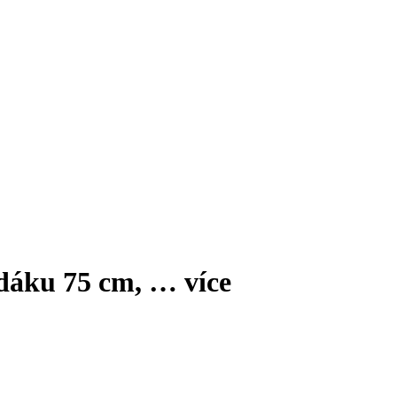
edáku 75 cm
, …
více