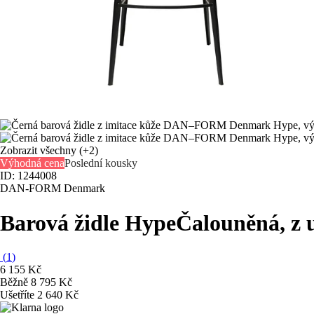
Zobrazit všechny
(+2)
Výhodná cena
Poslední kousky
ID: 1244008
DAN-FORM Denmark
Barová židle Hype
Čalouněná, z 
(
1
)
6 155 Kč
Běžně 8 795 Kč
Ušetříte 2 640 Kč