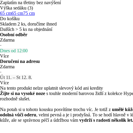
Zaplatím na třetiny bez navýšení
Výška sedáku (3)
65 cm
65 cm
75 cm
Do košíku
Skladem 2 ks, doručíme ihned
Dalších > 5 ks na objednání
Osobní odběr
Zdarma
·
Dnes od 12:00
Více
Doručení na adresu
Zdarma
·
Út 11. – St 12. 8.
Více
Na tento produkt nelze uplatnit slevový kód ani kredity
Žijte si na vysoké noze
s touhle moderní barovou židlí z kolekce Hyp
rozhodně slušet.
Na potah si u tohoto kousku posvítíme trochu víc. Je totiž z
umělé kůž
odolná vůči oderu
, velmi pevná a je i prodyšná. To se hodí hlavně v l
kůže, ale se správnou péčí a údržbou vám
vydrží s radostí několik let