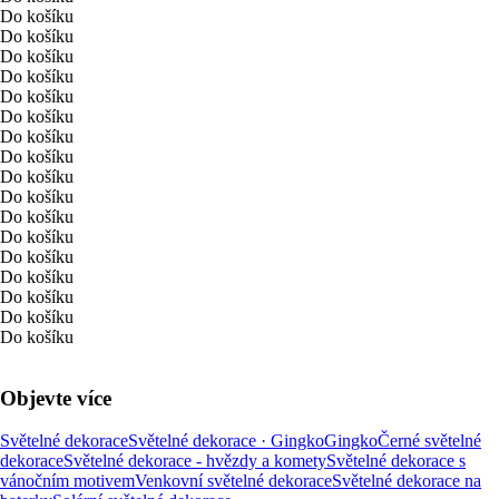
Do košíku
Do košíku
Do košíku
Do košíku
Do košíku
Do košíku
Do košíku
Do košíku
Do košíku
Do košíku
Do košíku
Do košíku
Do košíku
Do košíku
Do košíku
Do košíku
Do košíku
Objevte více
Světelné dekorace
Světelné dekorace · Gingko
Gingko
Černé světelné
dekorace
Světelné dekorace - hvězdy a komety
Světelné dekorace s
vánočním motivem
Venkovní světelné dekorace
Světelné dekorace na