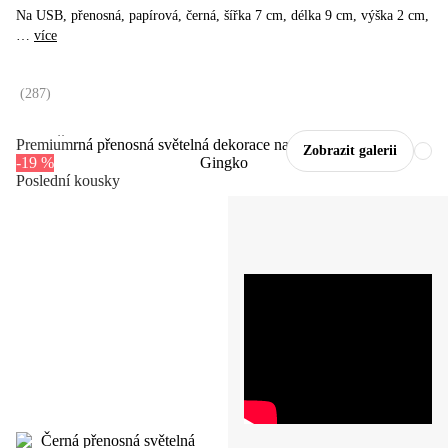
Na USB, přenosná, papírová, černá, šířka 7 cm, délka 9 cm, výška 2 cm
,
…
více
(
287
)
Premium
Zobrazit galerii
-19 %
Poslední kousky