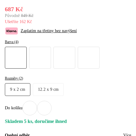
687 Kč
Původně
849 Kč
Ušetříte 162 Kč
Zaplatím na třetiny bez navýšení
Barva (4)
Rozměry (2)
9 x 2 cm
12.2 x 9 cm
Do košíku
Skladem 5 ks, doručíme ihned
Osobní odběr
Více