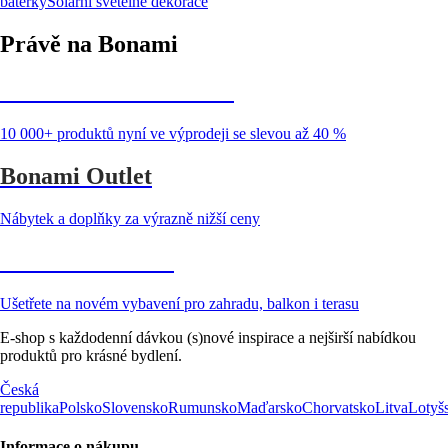
baterky
Solární světelné dekorace
Právě na Bonami
Summer Sale až -40 %
10 000+ produktů nyní ve výprodeji se slevou až 40 %
Bonami Outlet
Nábytek a doplňky za výrazně nižší ceny
Zahrada ve slevě
Ušetřete na novém vybavení pro zahradu, balkon i terasu
E-shop s každodenní dávkou (s)nové inspirace a nejširší nabídkou
produktů pro krásné bydlení.
Česká
republika
Polsko
Slovensko
Rumunsko
Maďarsko
Chorvatsko
Litva
Lotyš
Informace o nákupu