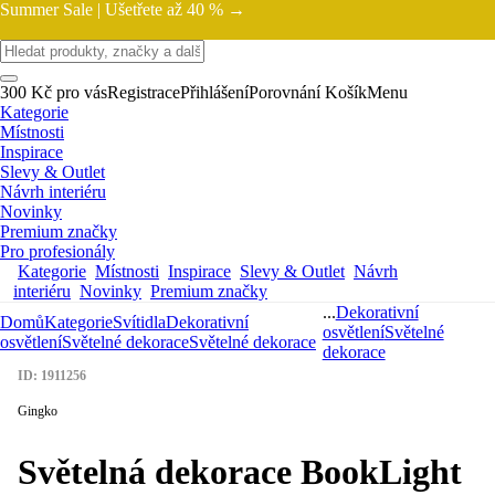
Summer Sale |
Ušetřete až 40 % →
300 Kč pro vás
Registrace
Přihlášení
Porovnání
Košík
Menu
Kategorie
Místnosti
Inspirace
Slevy & Outlet
Návrh interiéru
Novinky
Premium značky
Pro profesionály
Kategorie
Místnosti
Inspirace
Slevy & Outlet
Návrh
interiéru
Novinky
Premium značky
...
Dekorativní
Domů
Kategorie
Svítidla
Dekorativní
osvětlení
Světelné
osvětlení
Světelné dekorace
Světelné dekorace
dekorace
ID: 1911256
Gingko
Světelná dekorace BookLight