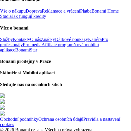
Vše o nákupu
Doprava
Reklamace a vrácení
Platba
Bonami Home
Studia
Jak fungují kredity
Více o bonami
Služby
Kontakty
O nás
Značky
Dárkové poukazy
Kariéra
Pro
profesionály
Pro média
Affiliate program
Nová mobilní
aplikace
BonamiStar
Bonami prodejny v Praze
Stáhněte si Mobilní aplikaci
Sledujte nás na sociálních sítích
Obchodní podmínky
Ochrana osobních údajů
Pravidla a nastavení
cookies
© 2026 Bonami.cz, a.s. Všechna práva vyhrazena.