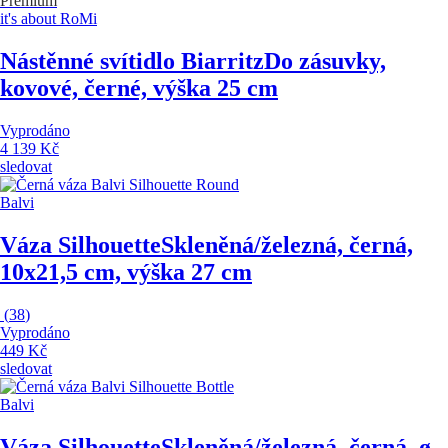
Premium
it's about RoMi
Nástěnné svítidlo Biarritz
Do zásuvky,
kovové, černé, výška 25 cm
Vyprodáno
4 139 Kč
sledovat
Balvi
Váza Silhouette
Skleněná/železná, černá,
10x21,5 cm, výška 27 cm
(
38
)
Vyprodáno
449 Kč
sledovat
Balvi
Váza Silhouette
Skleněná/železná, černá, ø