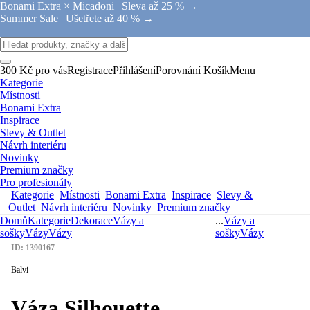
Bonami Extra × Micadoni |
Sleva až 25 % →
Summer Sale |
Ušetřete až 40 % →
300 Kč pro vás
Registrace
Přihlášení
Porovnání
Košík
Menu
Kategorie
Místnosti
Bonami Extra
Inspirace
Slevy & Outlet
Návrh interiéru
Novinky
Premium značky
Pro profesionály
Kategorie
Místnosti
Bonami Extra
Inspirace
Slevy &
Outlet
Návrh interiéru
Novinky
Premium značky
Domů
Kategorie
Dekorace
Vázy a
...
Vázy a
sošky
Vázy
Vázy
sošky
Vázy
ID: 1390167
Balvi
Váza Silhouette