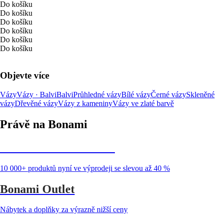
Do košíku
Do košíku
Do košíku
Do košíku
Do košíku
Do košíku
Objevte více
Vázy
Vázy · Balvi
Balvi
Průhledné vázy
Bílé vázy
Černé vázy
Skleněné
vázy
Dřevěné vázy
Vázy z kameniny
Vázy ve zlaté barvě
Právě na Bonami
Summer Sale až -40 %
10 000+ produktů nyní ve výprodeji se slevou až 40 %
Bonami Outlet
Nábytek a doplňky za výrazně nižší ceny