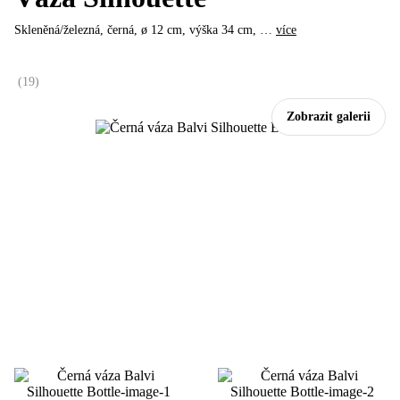
Skleněná/železná, černá, ø 12 cm, výška 34 cm
, …
více
(
19
)
Zobrazit galerii