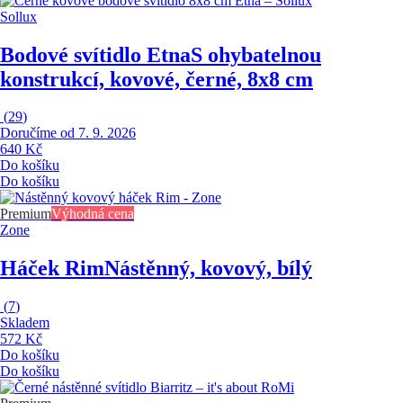
Sollux
Bodové svítidlo Etna
S ohybatelnou
konstrukcí, kovové, černé, 8x8 cm
(
29
)
Doručíme od 7. 9. 2026
640 Kč
Do košíku
Do košíku
Premium
Výhodná cena
Zone
Háček Rim
Nástěnný, kovový, bílý
(
7
)
Skladem
572 Kč
Do košíku
Do košíku