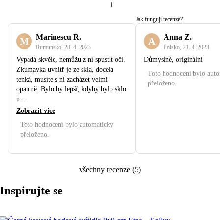
1
Jak fungují recenze?
Marinescu R.
Anna Z.
M
A
Rumunsko
,
28. 4. 2023
Polsko
,
21. 4. 2023
Vypadá skvěle, nemůžu z ní spustit oči.
Důmyslné, originální
Zkumavka uvnitř je ze skla, docela
Toto hodnocení bylo aut
tenká, musíte s ní zacházet velmi
přeloženo.
opatrně. Bylo by lepší, kdyby bylo sklo
n...
Zobrazit více
Toto hodnocení bylo automaticky
přeloženo.
všechny recenze
(
5
)
Inspirujte se