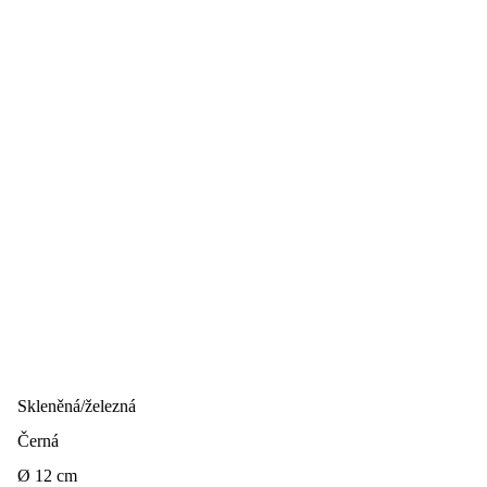
Skleněná/železná
Černá
Ø 12 cm