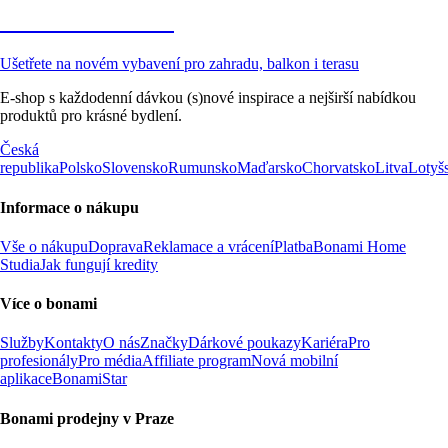
Zahrada ve slevě
Ušetřete na novém vybavení pro zahradu, balkon i terasu
E-shop s každodenní dávkou (s)nové inspirace a nejširší nabídkou
produktů pro krásné bydlení.
Česká
republika
Polsko
Slovensko
Rumunsko
Maďarsko
Chorvatsko
Litva
Lotyš
Informace o nákupu
Vše o nákupu
Doprava
Reklamace a vrácení
Platba
Bonami Home
Studia
Jak fungují kredity
Více o bonami
Služby
Kontakty
O nás
Značky
Dárkové poukazy
Kariéra
Pro
profesionály
Pro média
Affiliate program
Nová mobilní
aplikace
BonamiStar
Bonami prodejny v Praze