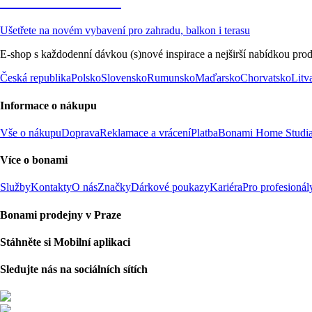
Zahrada ve slevě
Ušetřete na novém vybavení pro zahradu, balkon i terasu
E-shop s každodenní dávkou (s)nové inspirace a nejširší nabídkou prod
Česká republika
Polsko
Slovensko
Rumunsko
Maďarsko
Chorvatsko
Litv
Informace o nákupu
Vše o nákupu
Doprava
Reklamace a vrácení
Platba
Bonami Home Studi
Více o bonami
Služby
Kontakty
O nás
Značky
Dárkové poukazy
Kariéra
Pro profesionál
Bonami prodejny v Praze
Stáhněte si Mobilní aplikaci
Sledujte nás na sociálních sítích