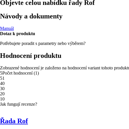
Objevte celou nabídku řady Rof
Návody a dokumenty
Manuál
Dotaz k produktu
Potřebujete poradit s parametry nebo výběrem?
Hodnocení produktu
Zobrazené hodnocení je založeno na hodnocení variant tohoto produkt
5
Počet hodnocení
(
1
)
5
1
4
0
3
0
2
0
1
0
Jak fungují recenze?
Řada Rof