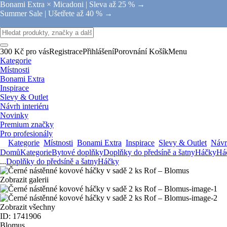
Bonami Extra × Micadoni |
Sleva až 25 % →
Summer Sale |
Ušetřete až 40 % →
300 Kč pro vás
Registrace
Přihlášení
Porovnání
Košík
Menu
Kategorie
Místnosti
Bonami Extra
Inspirace
Slevy & Outlet
Návrh interiéru
Novinky
Premium značky
Pro profesionály
Kategorie
Místnosti
Bonami Extra
Inspirace
Slevy & Outlet
Návrh
Domů
Kategorie
Bytové doplňky
Doplňky do předsíně a šatny
Háčky
Há
...
Doplňky do předsíně a šatny
Háčky
Zobrazit galerii
Zobrazit všechny
ID: 1741906
Blomus