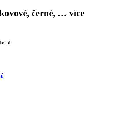
 kovové, černé
, …
více
koupi.
dé