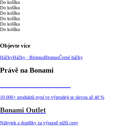
Do košíku
Do košíku
Do košíku
Do košíku
Do košíku
Do košíku
Objevte více
Háčky
Háčky · Blomus
Blomus
Černé háčky
Právě na Bonami
Summer Sale až -40 %
10 000+ produktů nyní ve výprodeji se slevou až 40 %
Bonami Outlet
Nábytek a doplňky za výrazně nižší ceny