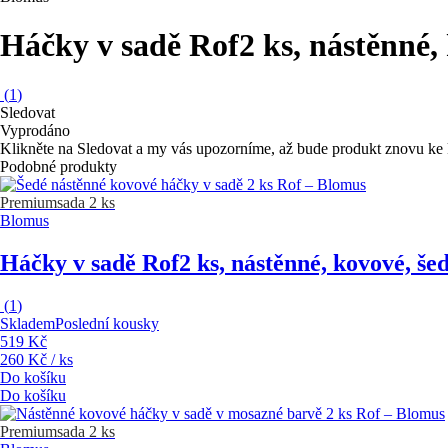
Háčky v sadě Rof
2 ks, nástěnné,
(
1
)
Sledovat
Vyprodáno
Klikněte na Sledovat a my vás upozorníme, až bude produkt znovu ke 
Podobné produkty
Premium
sada 2 ks
Blomus
Háčky v sadě Rof
2 ks, nástěnné, kovové, še
(
1
)
Skladem
Poslední kousky
519 Kč
260 Kč / ks
Do košíku
Do košíku
Premium
sada 2 ks