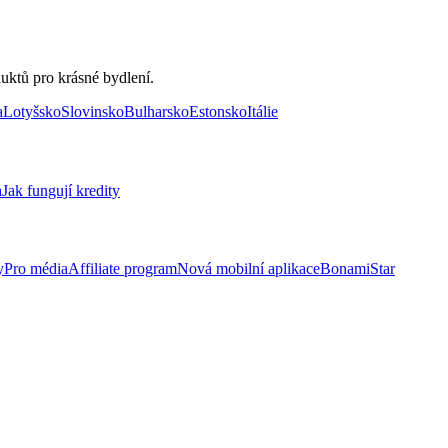
uktů pro krásné bydlení.
a
Lotyšsko
Slovinsko
Bulharsko
Estonsko
Itálie
a
Jak fungují kredity
y
Pro média
Affiliate program
Nová mobilní aplikace
BonamiStar