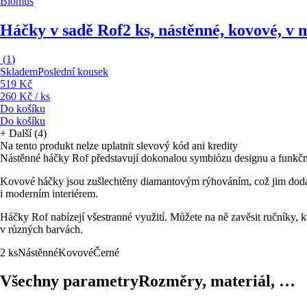
Blomus
Háčky v sadě Rof
2 ks, nástěnné, kovové, v
(
1
)
Skladem
Poslední kousek
519 Kč
260 Kč / ks
Do košíku
Do košíku
+
Další (4)
Na tento produkt nelze uplatnit slevový kód ani kredity
Nástěnné háčky Rof představují dokonalou symbiózu designu a funkčnos
Kovové háčky jsou zušlechtěny diamantovým rýhováním, což jim dodává
i moderním interiérem.
Háčky Rof nabízejí všestranné využití. Můžete na ně zavěsit ručníky, k
v různých barvách.
2 ks
Nástěnné
Kovové
Černé
Všechny parametry
Rozměry, materiál, …