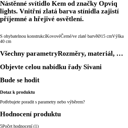
Nástěnné svítidlo Kem od značky Opviq
lights. Vnitřní zlatá barva stínidla zajistí
příjemné a hřejivé osvětlení.
S ohybatelnou konstrukcí
Kovové
Černé/ve zlaté barvě
Ø15 cm
Výška
40 cm
Všechny parametry
Rozměry, materiál, …
Objevte celou nabídku řady Sivani
Bude se hodit
Dotaz k produktu
Potřebujete poradit s parametry nebo výběrem?
Hodnocení produktu
5
Počet hodnocení
(
1
)