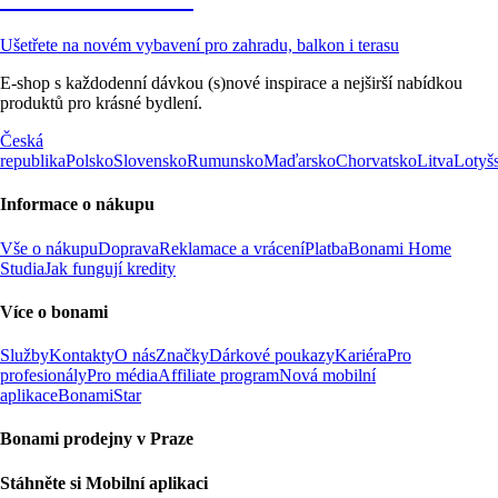
Ušetřete na novém vybavení pro zahradu, balkon i terasu
E-shop s každodenní dávkou (s)nové inspirace a nejširší nabídkou
produktů pro krásné bydlení.
Česká
republika
Polsko
Slovensko
Rumunsko
Maďarsko
Chorvatsko
Litva
Lotyš
Informace o nákupu
Vše o nákupu
Doprava
Reklamace a vrácení
Platba
Bonami Home
Studia
Jak fungují kredity
Více o bonami
Služby
Kontakty
O nás
Značky
Dárkové poukazy
Kariéra
Pro
profesionály
Pro média
Affiliate program
Nová mobilní
aplikace
BonamiStar
Bonami prodejny v Praze
Stáhněte si Mobilní aplikaci