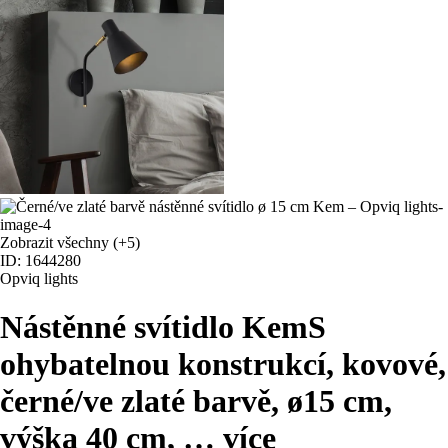
Zobrazit všechny
(+5)
ID: 1644280
Opviq lights
Nástěnné svítidlo Kem
S
ohybatelnou konstrukcí, kovové,
černé/ve zlaté barvě, ø15 cm,
výška 40 cm
, …
více