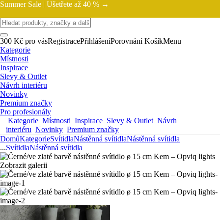
Summer Sale |
Ušetřete až 40 % →
300 Kč pro vás
Registrace
Přihlášení
Porovnání
Košík
Menu
Kategorie
Místnosti
Inspirace
Slevy & Outlet
Návrh interiéru
Novinky
Premium značky
Pro profesionály
Kategorie
Místnosti
Inspirace
Slevy & Outlet
Návrh
interiéru
Novinky
Premium značky
Domů
Kategorie
Svítidla
Nástěnná svítidla
Nástěnná svítidla
...
Svítidla
Nástěnná svítidla
Zobrazit galerii