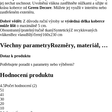
jej nechat uschnout. Uvolněná vlákna zastřihněte nůžkami a užijte si
krásu koberce od
Green Decore
. Můžete jej využít v interiéru nebo
zastřešeném exteriéru.
Dobré vědět:
Z důvodu ruční výroby se
výsledná délka koberce
může lišit
o maximálně 5 cm.
Oboustranný/pratelný/ručně tkaný
Syntetický
Z recyklovaných
vláken
Bez vlasu
Bílý/černý
160x230 cm
Všechny parametry
Rozměry, materiál, …
Dotaz k produktu
Potřebujete poradit s parametry nebo výběrem?
Hodnocení produktu
4.5
Počet hodnocení
(
2
)
5
1
4
1
3
0
2
0
1
0