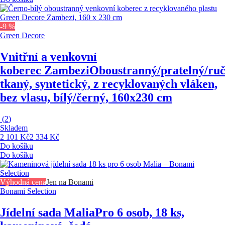
-9 %
Green Decore
Vnitřní a venkovní
koberec Zambezi
Oboustranný/pratelný/ru
tkaný, syntetický, z recyklovaných vláken,
bez vlasu, bílý/černý, 160x230 cm
(
2
)
Skladem
2 101 Kč
2 334 Kč
Do košíku
Do košíku
Výhodná cena
Jen na Bonami
Bonami Selection
Jídelní sada Malia
Pro 6 osob, 18 ks,