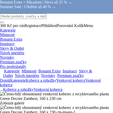
Bonami Extra × Micadoni |
Sleva až 25 % →
Summer Sale |
Ušetřete až 40 % →
300 Kč pro vás
Registrace
Přihlášení
Porovnání
Košík
Menu
Kategorie
Místnosti
Bonami Extra
Inspirace
Slevy & Outlet
Návrh interiéru
Novinky
Premium značky
Pro profesionály
Kategorie
Místnosti
Bonami Extra
Inspirace
Slevy &
Outlet
Návrh interiéru
Novinky
Premium značky
Domů
Kategorie
Koberce a rohožky
Venkovní koberce
Venkovní
koberce
...
Koberce a rohožky
Venkovní koberce
Zobrazit galerii