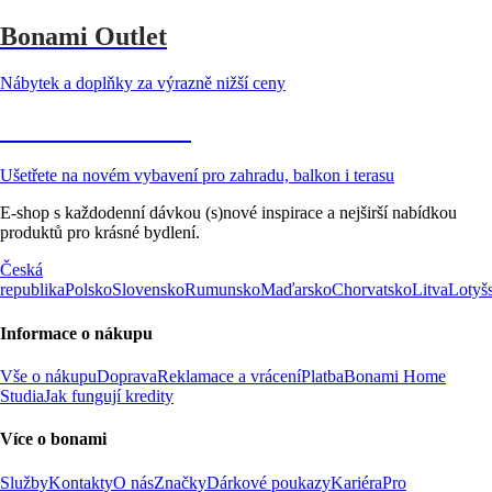
Bonami Outlet
Nábytek a doplňky za výrazně nižší ceny
Zahrada ve slevě
Ušetřete na novém vybavení pro zahradu, balkon i terasu
E-shop s každodenní dávkou (s)nové inspirace a nejširší nabídkou
produktů pro krásné bydlení.
Česká
republika
Polsko
Slovensko
Rumunsko
Maďarsko
Chorvatsko
Litva
Lotyš
Informace o nákupu
Vše o nákupu
Doprava
Reklamace a vrácení
Platba
Bonami Home
Studia
Jak fungují kredity
Více o bonami
Služby
Kontakty
O nás
Značky
Dárkové poukazy
Kariéra
Pro