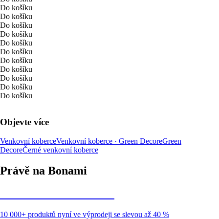
Do košíku
Do košíku
Do košíku
Do košíku
Do košíku
Do košíku
Do košíku
Do košíku
Do košíku
Do košíku
Do košíku
Objevte více
Venkovní koberce
Venkovní koberce · Green Decore
Green
Decore
Černé venkovní koberce
Právě na Bonami
Summer Sale až -40 %
10 000+ produktů nyní ve výprodeji se slevou až 40 %