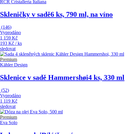
RCR Cristalleria Italiana
Skleničky v sadě
6 ks, 790 ml, na víno
(
146
)
Vyprodáno
1 159 Kč
193 Kč / ks
sledovat
Premium
Kähler Design
Sklenice v sadě Hammershøi
4 ks, 330 ml
(
52
)
Vyprodáno
1 119 Kč
sledovat
Premium
Eva Solo