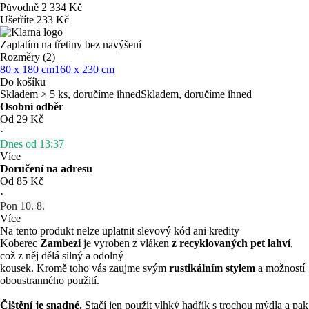
Původně
2 334 Kč
Ušetříte 233 Kč
Zaplatím na třetiny bez navýšení
Rozměry (2)
80 x 180 cm
160 x 230 cm
Do košíku
Skladem > 5 ks, doručíme ihned
Skladem, doručíme ihned
Osobní odběr
Od 29 Kč
·
Dnes od 13:37
Více
Doručení na adresu
Od 85 Kč
·
Pon 10. 8.
Více
Na tento produkt nelze uplatnit slevový kód ani kredity
Koberec
Zambezi
je vyroben z vláken
z recyklovaných pet lahví
,
což z něj dělá silný a odolný
kousek. Kromě toho vás zaujme svým
rustikálním stylem
a možností
oboustranného použití.
Čištění je snadné.
Stačí jen použít vlhký hadřík s trochou mýdla a pak