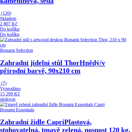
kameninová, šedá
(
120
)
Skladem
2 807 Kč
Do košíku
Do košíku
Bonami Selection
Zahradní jídelní stůl Thor
Hnědý/v
přírodní barvě, 90x210 cm
(
7
)
Vyprodáno
15 299 Kč
sledovat
Bonami Essentials
Zahradní židle Capri
Plastová,
stohovatelná, tmavě zelená, nosnost 120 kg,