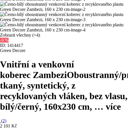
Zobrazit všechny
(+4)
-9 %
ID: 1414417
Green Decore
Vnitřní a venkovní
koberec Zambezi
Oboustranný/pr
tkaný, syntetický, z
recyklovaných vláken, bez vlasu,
bílý/černý, 160x230 cm
, …
více
(
2
)
2 101 Kč