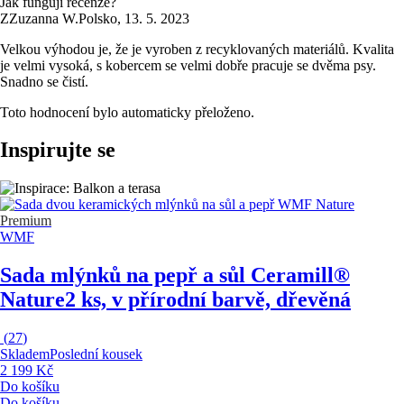
Jak fungují recenze?
Z
Zuzanna W.
Polsko
,
13. 5. 2023
Velkou výhodou je, že je vyroben z recyklovaných materiálů. Kvalita
je velmi vysoká, s kobercem se velmi dobře pracuje se dvěma psy.
Snadno se čistí.
Toto hodnocení bylo automaticky přeloženo.
Inspirujte se
Premium
WMF
Sada mlýnků na pepř a sůl Ceramill®
Nature
2 ks, v přírodní barvě, dřevěná
(
27
)
Skladem
Poslední kousek
2 199 Kč
Do košíku
Do košíku