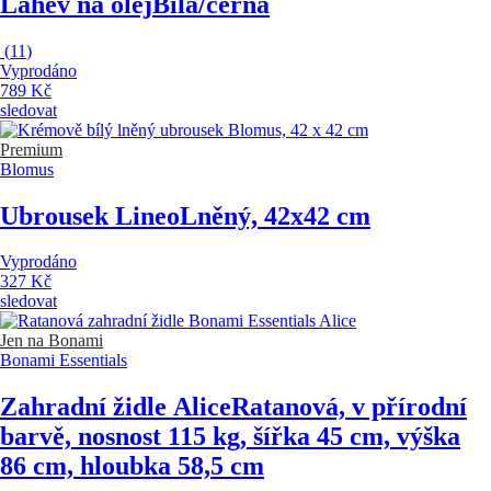
Lahev na olej
Bílá/černá
(
11
)
Vyprodáno
789 Kč
sledovat
Premium
Blomus
Ubrousek Lineo
Lněný, 42x42 cm
Vyprodáno
327 Kč
sledovat
Jen na Bonami
Bonami Essentials
Zahradní židle Alice
Ratanová, v přírodní
barvě, nosnost 115 kg, šířka 45 cm, výška
86 cm, hloubka 58,5 cm