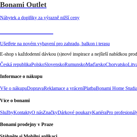
Bonami Outlet
Nábytek a doplňky za výrazně nižší ceny
Zahrada ve slevě
Ušetřete na novém vybavení pro zahradu, balkon i terasu
E-shop s každodenní dávkou (s)nové inspirace a nejširší nabídkou prod
Česká republika
Polsko
Slovensko
Rumunsko
Maďarsko
Chorvatsko
Litv
Informace o nákupu
Vše o nákupu
Doprava
Reklamace a vrácení
Platba
Bonami Home Studi
Více o bonami
Služby
Kontakty
O nás
Značky
Dárkové poukazy
Kariéra
Pro profesionál
Bonami prodejny v Praze
Stáhněte si Mobilní aplikaci