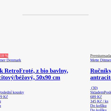
-18 %
Premium
sada
tmer Denmark
Mette Ditme
k Retro
Froté, z bio bavlny,
Ručníky
citový/béžový, 50x90 cm
antraci
(
30
)
oslední kousky
Skladem
Posl
79 Kč
689 Kč
u
345 Kč / ks
u
Do košíku
Do košíku