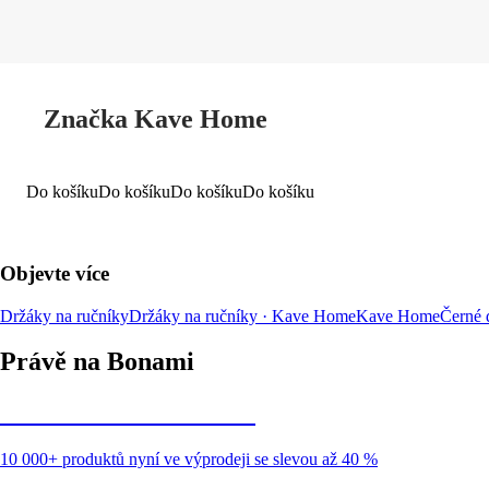
Značka Kave Home
Do košíku
Do košíku
Do košíku
Do košíku
Objevte více
Držáky na ručníky
Držáky na ručníky · Kave Home
Kave Home
Černé 
Právě na Bonami
Summer Sale až -40 %
10 000+ produktů nyní ve výprodeji se slevou až 40 %