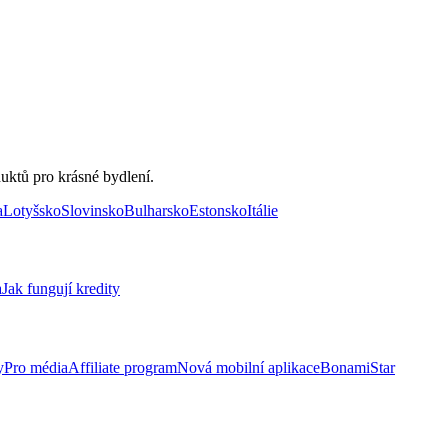
uktů pro krásné bydlení.
a
Lotyšsko
Slovinsko
Bulharsko
Estonsko
Itálie
a
Jak fungují kredity
y
Pro média
Affiliate program
Nová mobilní aplikace
BonamiStar