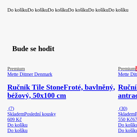
Do košíku
Do košíku
Do košíku
Do košíku
Do košíku
Do košíku
Bude se hodit
Premium
Premium
Mette Ditmer Denmark
Mette Di
Ručník Tile Stone
Froté, bavlněný,
Ruční
béžový, 50x100 cm
antra
(
7
)
(
30
)
Skladem
Poslední kousky
Skladem
P
609 Kč
550 Kč
6
Do košíku
Do košík
Do košíku
Do košík