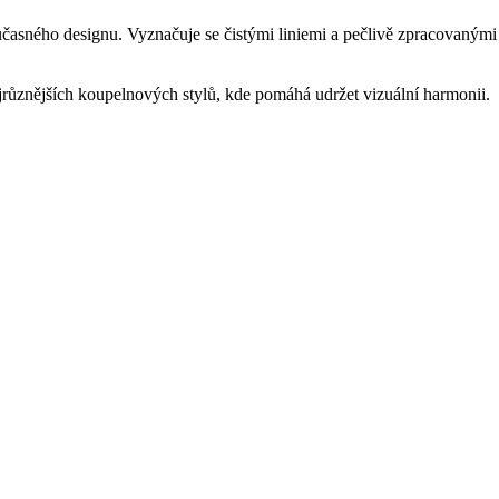
učasného designu. Vyznačuje se čistými liniemi a pečlivě zpracovanými
jrůznějších koupelnových stylů, kde pomáhá udržet vizuální harmonii.