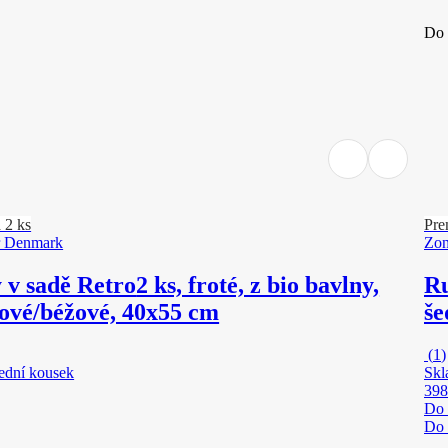
Do 
 2 ks
Pr
r Denmark
Zo
 v sadě Retro
2 ks, froté, z bio bavlny,
Ru
tové/béžové, 40x55 cm
še
(
1
)
ední kousek
Skl
398
Do 
Do 