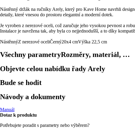
Nástěnný držák na ručníky Arely, který pro Kave Home navrhli designé
detaily, které vnesou do prostoru elegantní a moderní dotek.
Je vyroben z nerezové oceli, což zaručuje jeho vysokou pevnost a robu
Instalace je navržena tak, aby byla co nejjednodušší, a to díky kompatib
Nástěnný
Z nerezové oceli
Černý
20x4 cm
Výška 22,5 cm
Všechny parametry
Rozměry, materiál, …
Objevte celou nabídku řady Arely
Bude se hodit
Návody a dokumenty
Manuál
Dotaz k produktu
Potřebujete poradit s parametry nebo výběrem?