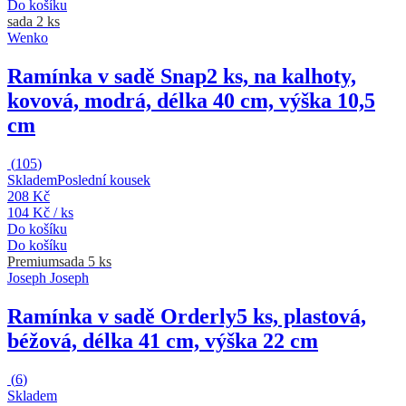
Do košíku
sada 2 ks
Wenko
Ramínka v sadě Snap
2 ks, na kalhoty,
kovová, modrá, délka 40 cm, výška 10,5
cm
(
105
)
Skladem
Poslední kousek
208 Kč
104 Kč / ks
Do košíku
Do košíku
Premium
sada 5 ks
Joseph Joseph
Ramínka v sadě Orderly
5 ks, plastová,
béžová, délka 41 cm, výška 22 cm
(
6
)
Skladem