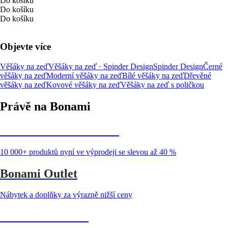
Do košíku
Do košíku
Do košíku
Objevte více
Věšáky na zeď
Věšáky na zeď · Spinder Design
Spinder Design
Černé
věšáky na zeď
Moderní věšáky na zeď
Bílé věšáky na zeď
Dřevěné
věšáky na zeď
Kovové věšáky na zeď
Věšáky na zeď s poličkou
Právě na Bonami
Summer Sale až -40 %
10 000+ produktů nyní ve výprodeji se slevou až 40 %
Bonami Outlet
Nábytek a doplňky za výrazně nižší ceny
Zahrada ve slevě