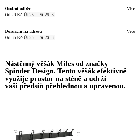
Osobní odběr
Více
Od 29 Kč
·
Út 25. – St 26. 8.
Doručení na adresu
Více
Od 85 Kč
·
Út 25. – St 26. 8.
Nástěnný věšák Miles od značky
Spinder Design. Tento věšák efektivně
využije prostor na stěně a udrží
vaši předsíň přehlednou a upravenou.