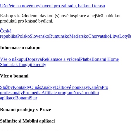
Ušetřete na novém vybavení pro zahradu, balkon i terasu
E-shop s každodenní dávkou (s)nové inspirace a nejširší nabídkou
produktů pro krásné bydlení.
Česká
republika
Polsko
Slovensko
Rumunsko
Maďarsko
Chorvatsko
Litva
Lotyš
Informace o nákupu
Vše o nákupu
Doprava
Reklamace a vrácení
Platba
Bonami Home
Studia
Jak fungují kredity
Více o bonami
Služby
Kontakty
O nás
Značky
Dárkové poukazy
Kariéra
Pro
profesionály
Pro média
Affiliate program
Nová mobilní
aplikace
BonamiStar
Bonami prodejny v Praze
Stáhněte si Mobilní aplikaci