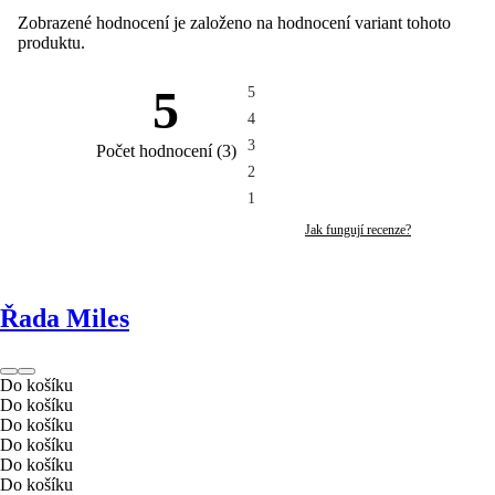
Zobrazené hodnocení je založeno na hodnocení variant tohoto
produktu.
5
5
4
3
Počet hodnocení
(
3
)
2
1
Jak fungují recenze?
Řada Miles
Do košíku
Do košíku
Do košíku
Do košíku
Do košíku
Do košíku