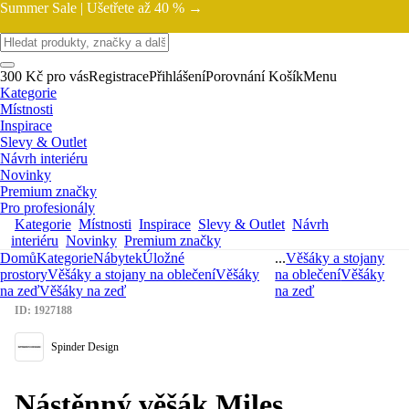
Summer Sale |
Ušetřete až 40 % →
300 Kč pro vás
Registrace
Přihlášení
Porovnání
Košík
Menu
Kategorie
Místnosti
Inspirace
Slevy & Outlet
Návrh interiéru
Novinky
Premium značky
Pro profesionály
Kategorie
Místnosti
Inspirace
Slevy & Outlet
Návrh
interiéru
Novinky
Premium značky
Domů
Kategorie
Nábytek
Úložné
...
Věšáky a stojany
prostory
Věšáky a stojany na oblečení
Věšáky
na oblečení
Věšáky
na zeď
Věšáky na zeď
na zeď
ID: 1927188
Spinder Design
Nástěnný věšák Miles