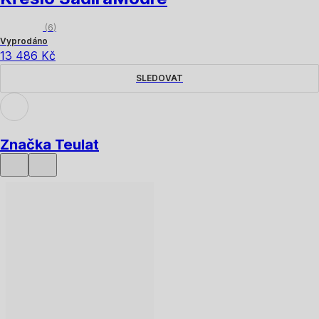
(
6
)
Vyprodáno
13 486 Kč
SLEDOVAT
Značka Teulat