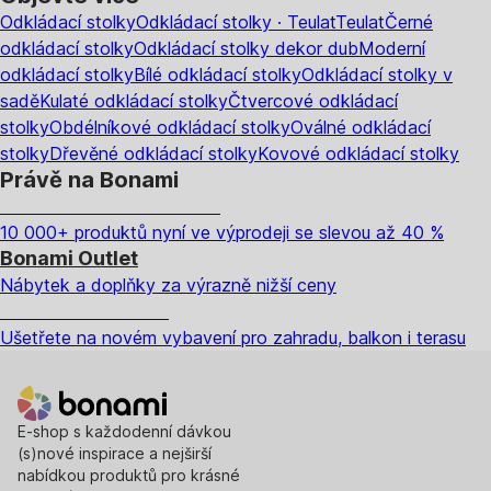
Odkládací stolky
Odkládací stolky · Teulat
Teulat
Černé
odkládací stolky
Odkládací stolky dekor dub
Moderní
odkládací stolky
Bílé odkládací stolky
Odkládací stolky v
sadě
Kulaté odkládací stolky
Čtvercové odkládací
stolky
Obdélníkové odkládací stolky
Oválné odkládací
stolky
Dřevěné odkládací stolky
Kovové odkládací stolky
Právě na Bonami
Summer Sale až -40 %
10 000+ produktů nyní ve výprodeji se slevou až 40 %
Bonami Outlet
Nábytek a doplňky za výrazně nižší ceny
Zahrada ve slevě
Ušetřete na novém vybavení pro zahradu, balkon i terasu
E-shop s každodenní dávkou
(s)nové inspirace a nejširší
nabídkou produktů pro krásné