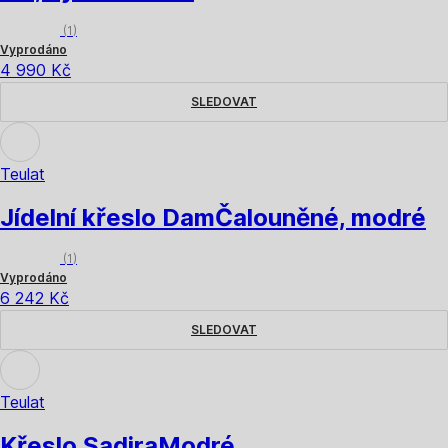
(
1
)
Vyprodáno
4 990 Kč
SLEDOVAT
Teulat
Jídelní křeslo Dam
Čalouněné, modré
(
1
)
Vyprodáno
6 242 Kč
SLEDOVAT
Teulat
Křeslo Sadira
Modré