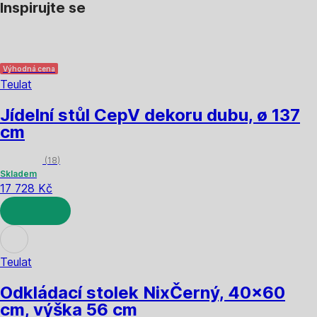
Inspirujte se
Výhodná cena
Teulat
Jídelní stůl Cep
V dekoru dubu, ø 137
cm
(
18
)
Skladem
17 728 Kč
DO KOŠÍKU
Teulat
Odkládací stolek Nix
Černý, 40x60
cm, výška 56 cm