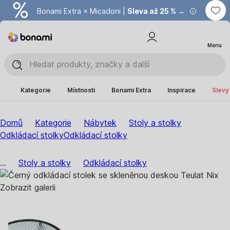
Bonami Extra × Micadoni |
Summer Sale |
Ušetřete až 40 % →
Sleva až 25 % →
Menu
Kategorie
Místnosti
Bonami Extra
Inspirace
Slevy
Domů
Kategorie
Nábytek
Stoly a stolky
Odkládací stolky
Odkládací stolky
...
Stoly a stolky
Odkládací stolky
Zobrazit galerii