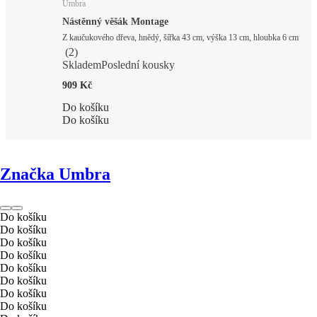
Umbra
Nástěnný věšák Montage
Z kaučukového dřeva, hnědý, šířka 43 cm, výška 13 cm, hloubka 6 cm
(
2
)
Skladem
Poslední kousky
909 Kč
Do košíku
Do košíku
Značka Umbra
Do košíku
Do košíku
Do košíku
Do košíku
Do košíku
Do košíku
Do košíku
Do košíku