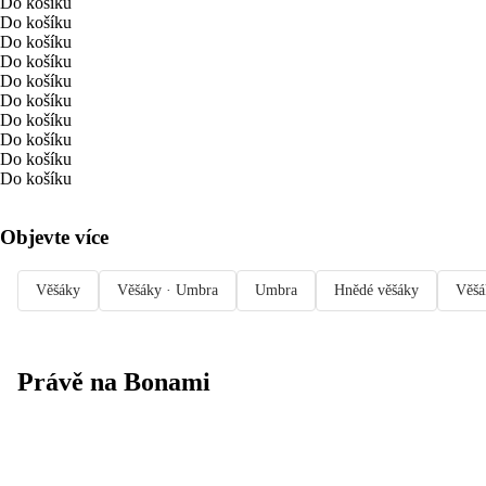
Do košíku
Do košíku
Do košíku
Do košíku
Do košíku
Do košíku
Do košíku
Do košíku
Do košíku
Do košíku
Objevte více
Věšáky
Věšáky · Umbra
Umbra
Hnědé věšáky
Věšá
Právě na Bonami