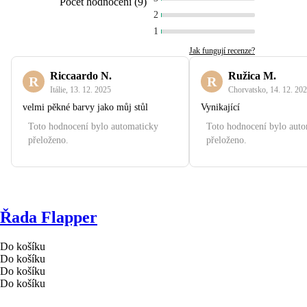
Počet hodnocení
(
9
)
2
1
Jak fungují recenze?
Riccaardo N.
Ružica M.
R
R
Itálie
,
13. 12. 2025
Chorvatsko
,
14. 12. 20
velmi pěkné barvy jako můj stůl
Vynikající
Toto hodnocení bylo automaticky
Toto hodnocení bylo aut
přeloženo.
přeloženo.
Řada Flapper
Do košíku
Do košíku
Do košíku
Do košíku