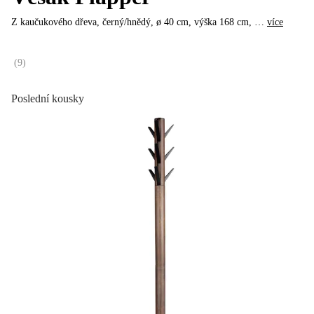
Z kaučukového dřeva, černý/hnědý, ø 40 cm, výška 168 cm
, …
více
(
9
)
Poslední kousky