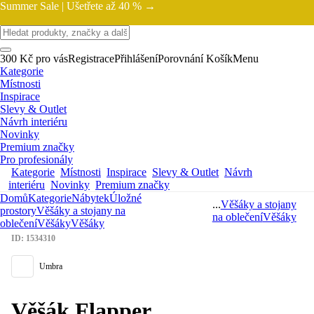
Summer Sale |
Ušetřete až 40 % →
300 Kč pro vás
Registrace
Přihlášení
Porovnání
Košík
Menu
Kategorie
Místnosti
Inspirace
Slevy & Outlet
Návrh interiéru
Novinky
Premium značky
Pro profesionály
Kategorie
Místnosti
Inspirace
Slevy & Outlet
Návrh
interiéru
Novinky
Premium značky
Domů
Kategorie
Nábytek
Úložné
...
Věšáky a stojany
prostory
Věšáky a stojany na
na oblečení
Věšáky
oblečení
Věšáky
Věšáky
ID: 1534310
Umbra
Věšák Flapper