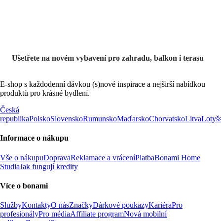
Ušetřete na novém vybavení pro zahradu, balkon i terasu
E-shop s každodenní dávkou (s)nové inspirace a nejširší nabídkou
produktů pro krásné bydlení.
Česká
republika
Polsko
Slovensko
Rumunsko
Maďarsko
Chorvatsko
Litva
Lotyš
Informace o nákupu
Vše o nákupu
Doprava
Reklamace a vrácení
Platba
Bonami Home
Studia
Jak fungují kredity
Více o bonami
Služby
Kontakty
O nás
Značky
Dárkové poukazy
Kariéra
Pro
profesionály
Pro média
Affiliate program
Nová mobilní