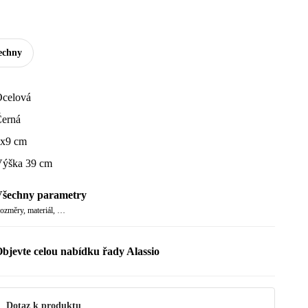
echny
celová
erná
x9 cm
ýška 39 cm
šechny parametry
ozměry, materiál, …
bjevte celou nabídku řady Alassio
Dotaz k produktu