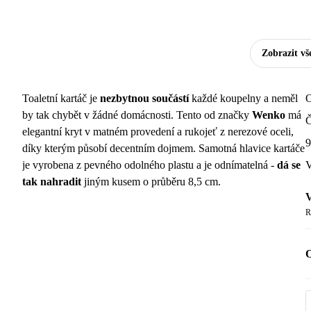
Zobrazit vš
Toaletní kartáč je
nezbytnou součástí
každé koupelny a neměl
O
by tak chybět v žádné domácnosti. Tento od značky
Wenko
má
Č
elegantní kryt v matném provedení a rukojeť z nerezové oceli,
9
díky kterým působí decentním dojmem. Samotná hlavice kartáče
je vyrobena z pevného odolného plastu a je odnímatelná -
dá se
V
tak nahradit
jiným kusem o průběru 8,5 cm.
V
R
O