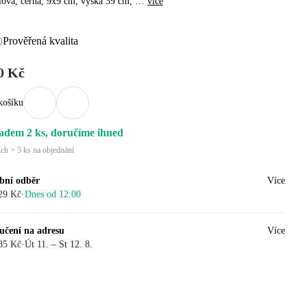
lová, černá, 9x9 cm, výška 39 cm
, …
více
Prověřená kvalita
)
0 Kč
košíku
adem 2 ks, doručíme ihned
ích > 5 ks na objednání
bní odběr
Více
29 Kč
·
Dnes od 12:00
učení na adresu
Více
85 Kč
·
Út 11. – St 12. 8.