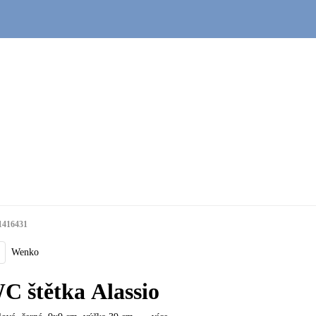
1416431
Wenko
C štětka Alassio