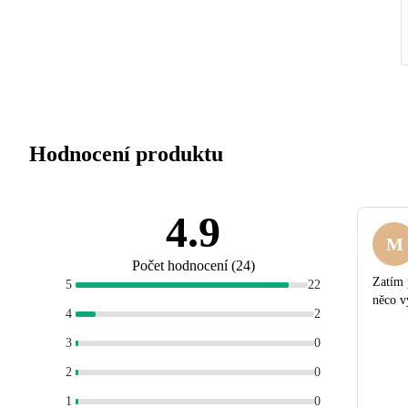
Hodnocení produktu
4.9
M
Počet hodnocení
(
24
)
Zatím 
5
22
něco v
4
2
3
0
2
0
1
0