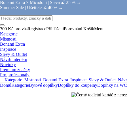
Bonami Extra × Micadoni |
Sleva až 25 % →
Summer Sale |
Ušetřete až 40 % →
300 Kč pro vás
Registrace
Přihlášení
Porovnání
Košík
Menu
Kategorie
Místnosti
Bonami Extra
Inspirace
Slevy & Outlet
Návrh interiéru
Novinky
Premium značky
Pro profesionály
Kategorie
Místnosti
Bonami Extra
Inspirace
Slevy & Outlet
Návrh
Domů
Kategorie
Bytové doplňky
Doplňky do koupelny
Doplňky na WC