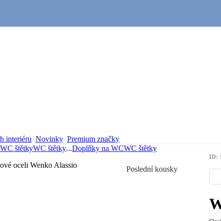
 interiéru
Novinky
Premium značky
WC štětky
WC štětky
...
Doplňky na WC
WC štětky
ID: 
Poslední kousky
W