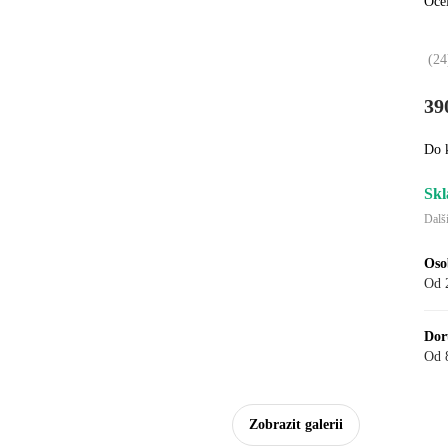
Oce
(
24
39
Do 
Skl
Dalš
Oso
Od 
Dor
Od 
Zobrazit galerii