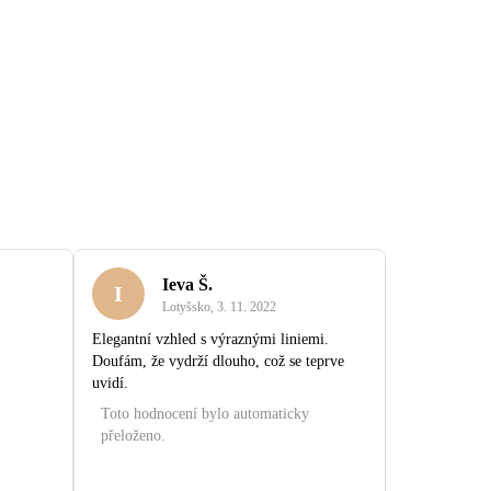
Ieva Š.
I
Lotyšsko
,
3. 11. 2022
Elegantní vzhled s výraznými liniemi.
Doufám, že vydrží dlouho, což se teprve
uvidí.
Toto hodnocení bylo automaticky
přeloženo.