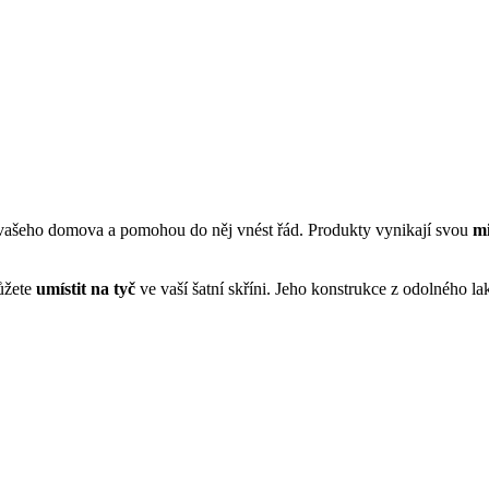
vašeho domova a pomohou do něj vnést řád. Produkty vynikají svou
mi
můžete
umístit na tyč
ve vaší šatní skříni. Jeho konstrukce z odolného 