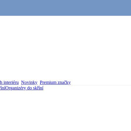
 interiéru
Novinky
Premium značky
íní
Organizéry do skříní