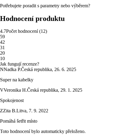
Potřebujete poradit s parametry nebo výběrem?
Hodnocení produktu
4.7
Počet hodnocení
(
12
)
5
9
4
2
3
1
2
0
1
0
Jak fungují recenze?
N
Nadka P.
Česká republika
,
26. 6. 2025
Super na kabelky
V
Veronika H.
Česká republika
,
29. 1. 2025
Spokojenost
Z
Zita B.
Litva
,
7. 9. 2022
Pomáhá šetřit místo
Toto hodnocení bylo automaticky přeloženo.