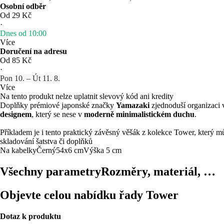
Osobní odběr
Od 29 Kč
·
Dnes od 10:00
Více
Doručení na adresu
Od 85 Kč
·
Pon 10. – Út 11. 8.
Více
Na tento produkt nelze uplatnit slevový kód ani kredity
Doplňky prémiové japonské značky
Yamazaki
zjednoduší organizaci 
designem
, který se nese v
moderně minimalistickém duchu
.
Příkladem je i tento praktický závěsný věšák z kolekce Tower, který 
skladování šatstva či doplňků
Na kabelky
Černý
54x6 cm
Výška 5 cm
Všechny parametry
Rozměry, materiál, …
Objevte celou nabídku řady Tower
Dotaz k produktu