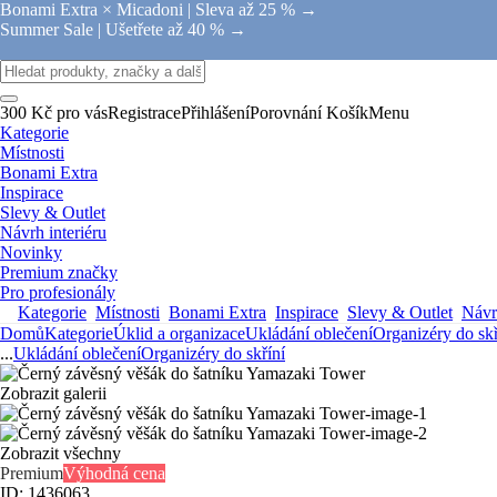
Bonami Extra × Micadoni |
Sleva až 25 % →
Summer Sale |
Ušetřete až 40 % →
300 Kč pro vás
Registrace
Přihlášení
Porovnání
Košík
Menu
Kategorie
Místnosti
Bonami Extra
Inspirace
Slevy & Outlet
Návrh interiéru
Novinky
Premium značky
Pro profesionály
Kategorie
Místnosti
Bonami Extra
Inspirace
Slevy & Outlet
Návrh
Domů
Kategorie
Úklid a organizace
Ukládání oblečení
Organizéry do skř
...
Ukládání oblečení
Organizéry do skříní
Zobrazit galerii
Zobrazit všechny
Premium
Výhodná cena
ID: 1436063