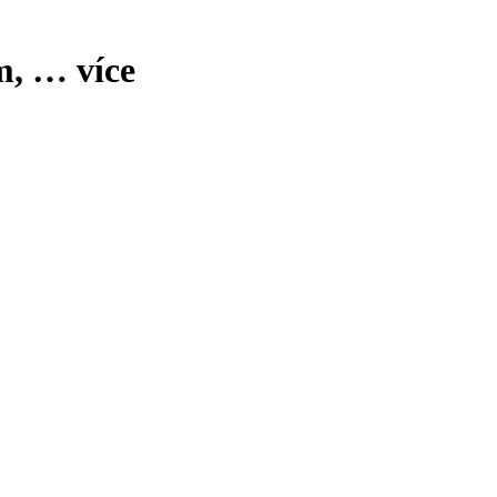
m
, …
více