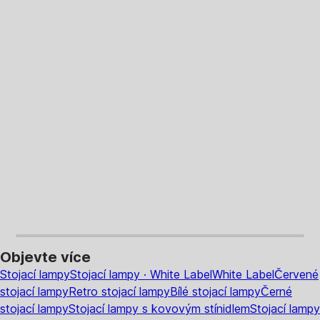
DO KOŠÍKU
DO KOŠÍKU
Objevte více
Stojací lampy
Stojací lampy · White Label
White Label
Červené
stojací lampy
Retro stojací lampy
Bílé stojací lampy
Černé
stojací lampy
Stojací lampy s kovovým stínidlem
Stojací lampy