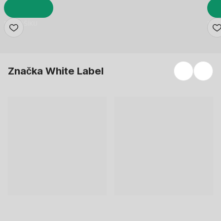
DO KOŠÍKU
DO 
Značka White Label