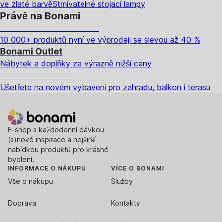
ve zlaté barvě
Stmívatelné stojací lampy
Právě na Bonami
Summer Sale až -40 %
10 000+ produktů nyní ve výprodeji se slevou až 40 %
Bonami Outlet
Nábytek a doplňky za výrazně nižší ceny
Zahrada ve slevě
Ušetřete na novém vybavení pro zahradu, balkon i terasu
E-shop s každodenní dávkou
(s)nové inspirace a nejširší
nabídkou produktů pro krásné
bydlení.
INFORMACE O NÁKUPU
VÍCE O BONAMI
Vše o nákupu
Služby
Doprava
Kontakty