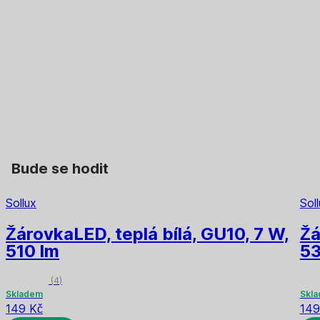
DO KOŠÍKU
DO KOŠÍKU
Bude se hodit
Sollux
Sol
Žárovka
LED, teplá bílá, GU10, 7 W,
Žá
510 lm
53
(
4
)
Skladem
Skl
149 Kč
149