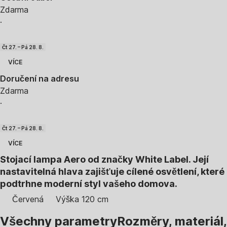
Zdarma
·
Čt 27. – Pá 28. 8.
VÍCE
Doručení na adresu
Zdarma
·
Čt 27. – Pá 28. 8.
VÍCE
Stojací lampa Aero od značky White Label. Její
nastavitelná hlava zajišťuje cílené osvětlení, které
podtrhne moderní styl vašeho domova.
Červená
Výška 120 cm
Všechny parametry
Rozměry, materiál,