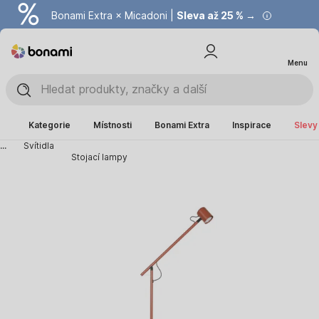
Bonami Extra × Micadoni |
Summer Sale |
Ušetřete až 40 % →
Sleva až 25 % →
Menu
Kategorie
Místnosti
Bonami Extra
Inspirace
Slevy
...
Svítidla
Stojací lampy