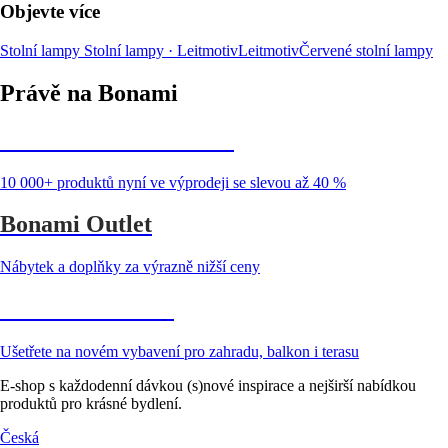
Objevte více
Stolní lampy
Stolní lampy · Leitmotiv
Leitmotiv
Červené stolní lampy
Právě na Bonami
Summer Sale až -40 %
10 000+ produktů nyní ve výprodeji se slevou až 40 %
Bonami Outlet
Nábytek a doplňky za výrazně nižší ceny
Zahrada ve slevě
Ušetřete na novém vybavení pro zahradu, balkon i terasu
E-shop s každodenní dávkou (s)nové inspirace a nejširší nabídkou
produktů pro krásné bydlení.
Česká