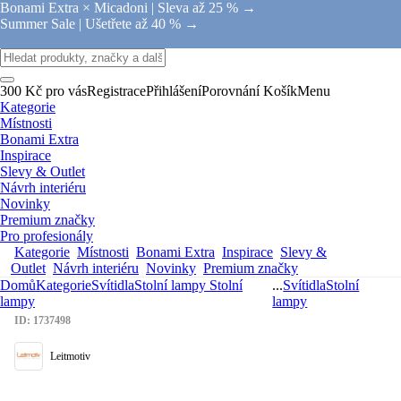
Bonami Extra × Micadoni |
Sleva až 25 % →
Summer Sale |
Ušetřete až 40 % →
300 Kč pro vás
Registrace
Přihlášení
Porovnání
Košík
Menu
Kategorie
Místnosti
Bonami Extra
Inspirace
Slevy & Outlet
Návrh interiéru
Novinky
Premium značky
Pro profesionály
Kategorie
Místnosti
Bonami Extra
Inspirace
Slevy &
Outlet
Návrh interiéru
Novinky
Premium značky
Domů
Kategorie
Svítidla
Stolní lampy
Stolní
...
Svítidla
Stolní
lampy
lampy
ID: 1737498
Leitmotiv