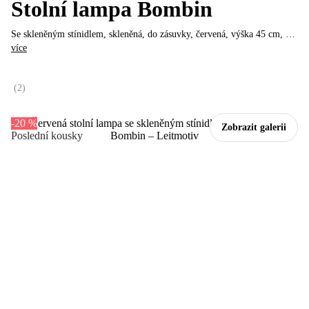
Stolní lampa Bombin
Se skleněným stínidlem, skleněná, do zásuvky, červená, výška 45 cm
, …
více
(
2
)
-20 %
Zobrazit galerii
Poslední kousky