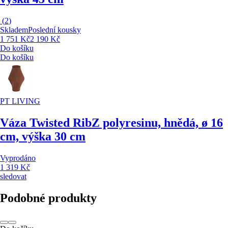
(
2
)
Skladem
Poslední kousky
1 751 Kč
2 190 Kč
Do košíku
Do košíku
PT LIVING
Váza Twisted Rib
Z polyresinu, hnědá, ø 16
cm, výška 30 cm
Vyprodáno
1 319 Kč
sledovat
Podobné produkty