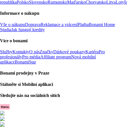
republika
Polsko
Slovensko
Rumunsko
Maďarsko
Chorvatsko
Litva
Lotyš
Informace o nákupu
Vše o nákupu
Doprava
Reklamace a vrácení
Platba
Bonami Home
Studia
Jak fungují kredity
Více o bonami
Služby
Kontakty
O nás
Značky
Dárkové poukazy
Kariéra
Pro
profesionály
Pro média
Affiliate program
Nová mobilní
aplikace
BonamiStar
Bonami prodejny v Praze
Stáhněte si Mobilní aplikaci
Sledujte nás na sociálních sítích