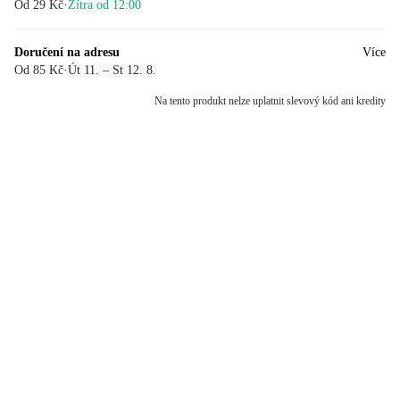
Od 29 Kč
·
Zítra od 12:00
Doručení na adresu
Více
Od 85 Kč
·
Út 11. – St 12. 8.
Na tento produkt nelze uplatnit slevový kód ani kredity