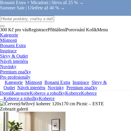
Bonami Extra × Micadoni |
Sleva až 25 % →
Summer Sale |
Ušetřete až 40 % →
300 Kč pro vás
Registrace
Přihlášení
Porovnání
Košík
Menu
Kategorie
Místnosti
Bonami Extra
Inspirace
Slevy & Outlet
Návrh interiéru
Novinky
Premium značky
Pro profesionály
Kategorie
Místnosti
Bonami Extra
Inspirace
Slevy &
Outlet
Návrh interiéru
Novinky
Premium značky
Domů
Kategorie
Koberce a rohožky
Koberce
Koberce
...
Koberce a rohožky
Koberce
Zobrazit galerii