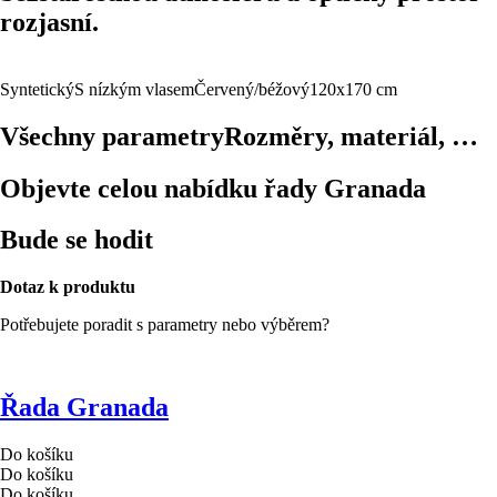
rozjasní.
Syntetický
S nízkým vlasem
Červený/béžový
120x170 cm
Všechny parametry
Rozměry, materiál, …
Objevte celou nabídku řady Granada
Bude se hodit
Dotaz k produktu
Potřebujete poradit s parametry nebo výběrem?
Řada Granada
Do košíku
Do košíku
Do košíku