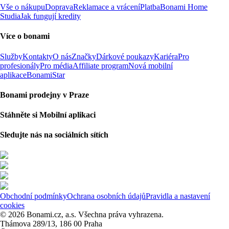
Vše o nákupu
Doprava
Reklamace a vrácení
Platba
Bonami Home
Studia
Jak fungují kredity
Více o bonami
Služby
Kontakty
O nás
Značky
Dárkové poukazy
Kariéra
Pro
profesionály
Pro média
Affiliate program
Nová mobilní
aplikace
BonamiStar
Bonami prodejny v Praze
Stáhněte si Mobilní aplikaci
Sledujte nás na sociálních sítích
Obchodní podmínky
Ochrana osobních údajů
Pravidla a nastavení
cookies
© 2026 Bonami.cz, a.s. Všechna práva vyhrazena.
Thámova 289/13, 186 00 Praha