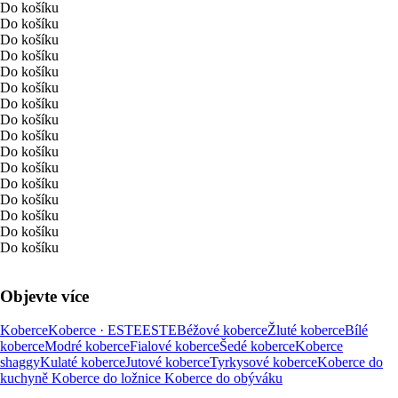
Do košíku
Do košíku
Do košíku
Do košíku
Do košíku
Do košíku
Do košíku
Do košíku
Do košíku
Do košíku
Do košíku
Do košíku
Do košíku
Do košíku
Do košíku
Do košíku
Objevte více
Koberce
Koberce · ESTE
ESTE
Béžové koberce
Žluté koberce
Bílé
koberce
Modré koberce
Fialové koberce
Šedé koberce
Koberce
shaggy
Kulaté koberce
Jutové koberce
Tyrkysové koberce
Koberce do
kuchyně
Koberce do ložnice
Koberce do obýváku