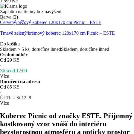
1 599 Kč
Zaplatím na třetiny bez navýšení
Barva (2)
Červený/béžový koberec 120x170 cm Picnic – ESTE
Tmavě zelený/krémový koberec 120x170 cm Picnic – ESTE
Do košíku
Skladem > 5 ks, doručíme ihned
Skladem, doručíme ihned
Osobní odběr
Od 29 Kč
·
Zítra od 12:00
Více
Doručení na adresu
Od 85 Kč
·
Út 11. – St 12. 8.
Více
Koberec Picnic od značky ESTE. Příjemný
kostkovaný vzor vnáší do interiéru
bezstarostnou atmosféru a opticky prostor