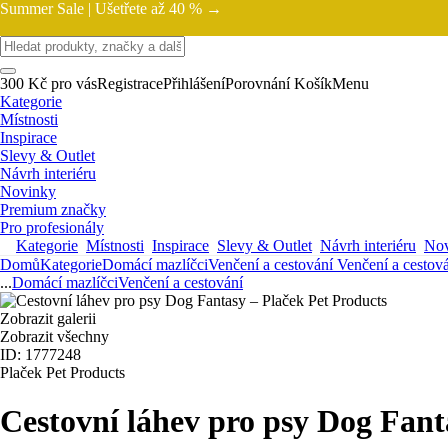
Summer Sale |
Ušetřete až 40 % →
300 Kč pro vás
Registrace
Přihlášení
Porovnání
Košík
Menu
Kategorie
Místnosti
Inspirace
Slevy & Outlet
Návrh interiéru
Novinky
Premium značky
Pro profesionály
Kategorie
Místnosti
Inspirace
Slevy & Outlet
Návrh interiéru
Nov
Domů
Kategorie
Domácí mazlíčci
Venčení a cestování
Venčení a cestov
...
Domácí mazlíčci
Venčení a cestování
Zobrazit galerii
Zobrazit všechny
ID: 1777248
Plaček Pet Products
Cestovní láhev pro psy Dog Fant