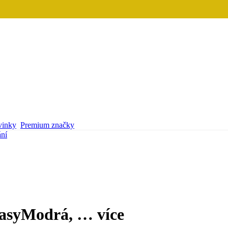
inky
Premium značky
ání
asy
Modrá
, …
více