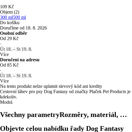
109 Kč
Objem (2)
300 ml
500 ml
Do košíku
Doručíme od 18. 8. 2026
Osobní odběr
Od 29 Kč
·
Út 18. – St 19. 8.
Více
Doručení na adresu
Od 85 Kč
·
Út 18. – St 19. 8.
Více
Na tento produkt nelze uplatnit slevový kód ani kredity
Cestovní láhev pro psy Dog Fantasy od značky Plaček Pet Products je s
kdekoliv.
Modrá
Všechny parametry
Rozměry, materiál, …
Objevte celou nabídku řady Dog Fantasy