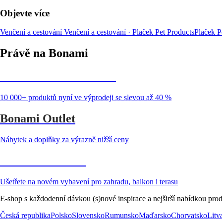
Objevte více
Venčení a cestování
Venčení a cestování · Plaček Pet Products
Plaček P
Právě na Bonami
Summer Sale až -40 %
10 000+ produktů nyní ve výprodeji se slevou až 40 %
Bonami Outlet
Nábytek a doplňky za výrazně nižší ceny
Zahrada ve slevě
Ušetřete na novém vybavení pro zahradu, balkon i terasu
E-shop s každodenní dávkou (s)nové inspirace a nejširší nabídkou prod
Česká republika
Polsko
Slovensko
Rumunsko
Maďarsko
Chorvatsko
Litv