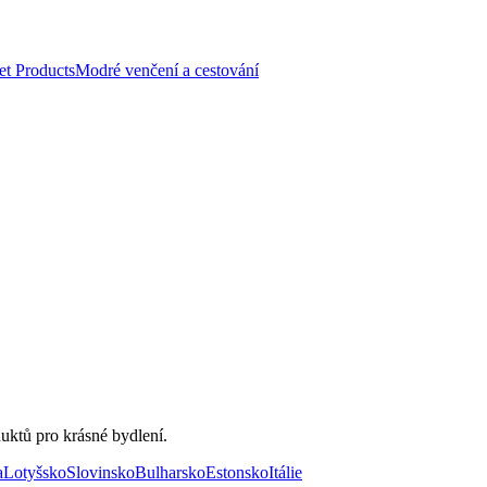
et Products
Modré venčení a cestování
uktů pro krásné bydlení.
a
Lotyšsko
Slovinsko
Bulharsko
Estonsko
Itálie