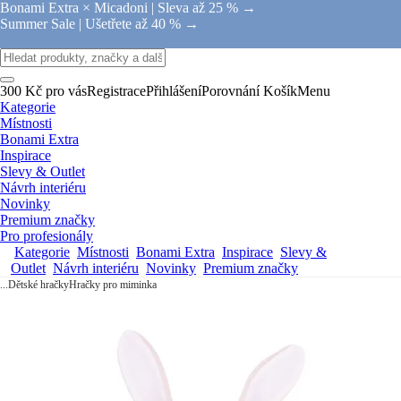
Bonami Extra × Micadoni |
Sleva až 25 % →
Summer Sale |
Ušetřete až 40 % →
300 Kč pro vás
Registrace
Přihlášení
Porovnání
Košík
Menu
Kategorie
Místnosti
Bonami Extra
Inspirace
Slevy & Outlet
Návrh interiéru
Novinky
Premium značky
Pro profesionály
Kategorie
Místnosti
Bonami Extra
Inspirace
Slevy &
Outlet
Návrh interiéru
Novinky
Premium značky
...
Dětské hračky
Hračky pro miminka