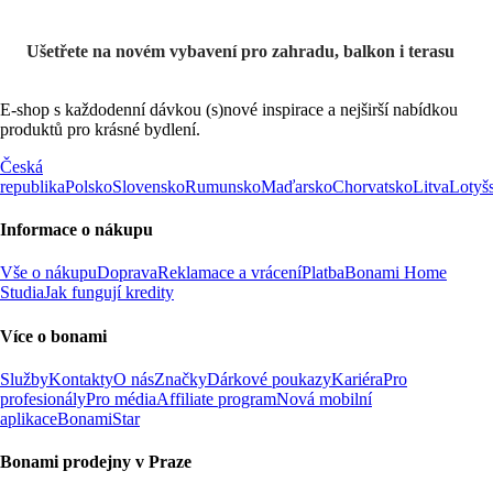
Ušetřete na novém vybavení pro zahradu, balkon i terasu
E-shop s každodenní dávkou (s)nové inspirace a nejširší nabídkou
produktů pro krásné bydlení.
Česká
republika
Polsko
Slovensko
Rumunsko
Maďarsko
Chorvatsko
Litva
Lotyš
Informace o nákupu
Vše o nákupu
Doprava
Reklamace a vrácení
Platba
Bonami Home
Studia
Jak fungují kredity
Více o bonami
Služby
Kontakty
O nás
Značky
Dárkové poukazy
Kariéra
Pro
profesionály
Pro média
Affiliate program
Nová mobilní
aplikace
BonamiStar
Bonami prodejny v Praze