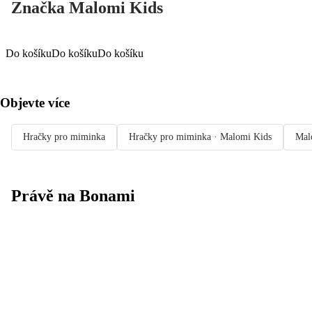
Značka Malomi Kids
Do košíku
Do košíku
Do košíku
Objevte více
Hračky pro miminka
Hračky pro miminka · Malomi Kids
Mal
Právě na Bonami
Summer Sale
až -40 %