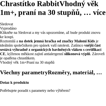
Chrastítko Rabbit
Vhodný věk
1m+, praní na 30 stupňů
, …
více
Sledovat
Vyprodáno
Klikněte na Sledovat a my vás upozorníme, až bude produkt znovu
ke koupi.
Roztomilá a
na dotek jemná hračka od značky Malomi Kids
je
ideálním společníkem pro spánek vaší ratolesti. Zatímco
vnější část
sestává výhradně z organických bavlněných vláken s certifikací
CE
, kýženou měkkost zajistí antialergenní
silikonová výplň
. Zároveň
je opatřena chrastítkem.
Vhodný věk 1m+
Praní na 30 stupňů
Všechny parametry
Rozměry, materiál, …
Dotaz k produktu
Potřebujete poradit s parametry nebo výběrem?