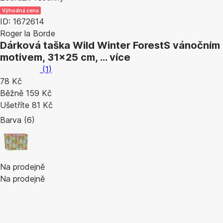
Výhodná cena
ID: 1672614
Roger la Borde
Dárková taška Wild Winter Forest
S vánočním
motivem, 31x25 cm
, …
více
(
1
)
78 Kč
Běžně 159 Kč
Ušetříte 81 Kč
Barva (6)
Na prodejně
Na prodejně