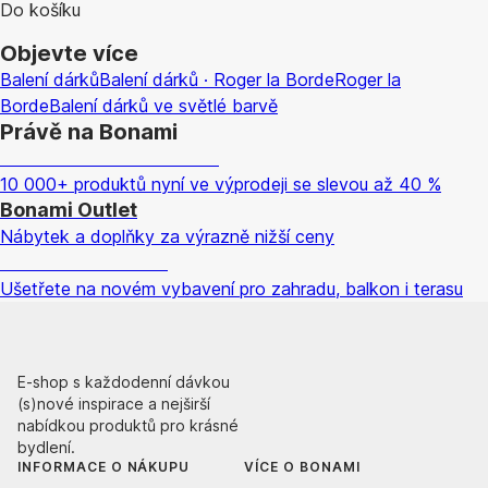
Do košíku
Objevte více
Balení dárků
Balení dárků · Roger la Borde
Roger la
Borde
Balení dárků ve světlé barvě
Právě na Bonami
Summer Sale až -40 %
10 000+ produktů nyní ve výprodeji se slevou až 40 %
Bonami Outlet
Nábytek a doplňky za výrazně nižší ceny
Zahrada ve slevě
Ušetřete na novém vybavení pro zahradu, balkon i terasu
E-shop s každodenní dávkou
(s)nové inspirace a nejširší
nabídkou produktů pro krásné
bydlení.
INFORMACE O NÁKUPU
VÍCE O BONAMI