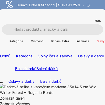
Bonami Extra × Micadoni |
Summer Sale |
Ušetřete až 40 % →
Sleva až 25 % →
Menu
Kategorie
Místnosti
Bonami Extra
Inspirace
Slevy
Domů
Kategorie
Volný čas a zábava
Oslavy a dárky
Balení dárků
Balení dárků
...
Oslavy a dárky
Balení dárků
Zobrazit galerii
Zobrazit všechny