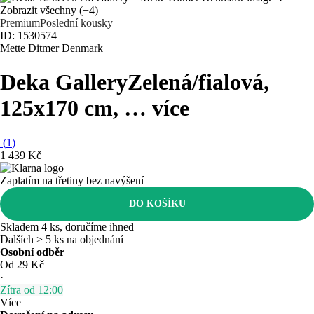
Zobrazit všechny
(+4)
Premium
Poslední kousky
ID: 1530574
Mette Ditmer Denmark
Deka Gallery
Zelená/fialová,
125x170 cm
, …
více
(
1
)
1 439 Kč
Zaplatím na třetiny bez navýšení
DO KOŠÍKU
Skladem 4 ks, doručíme ihned
Dalších > 5 ks na objednání
Osobní odběr
Od 29 Kč
·
Zítra od 12:00
Více