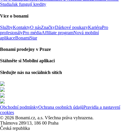
Studia
Jak fungují kredity
Více o bonami
Služby
Kontakty
O nás
Značky
Dárkové poukazy
Kariéra
Pro
profesionály
Pro média
Affiliate program
Nová mobilní
aplikace
BonamiStar
Bonami prodejny v Praze
Stáhněte si Mobilní aplikaci
Sledujte nás na sociálních sítích
Obchodní podmínky
Ochrana osobních údajů
Pravidla a nastavení
cookies
© 2026 Bonami.cz, a.s. Všechna práva vyhrazena.
Thámova 289/13, 186 00 Praha
Česká republika