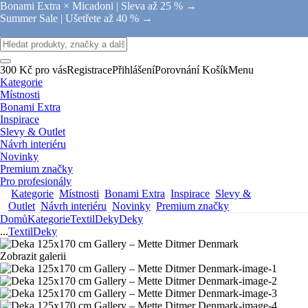
Bonami Extra × Micadoni |
Sleva až 25 % →
Summer Sale |
Ušetřete až 40 % →
300 Kč pro vás
Registrace
Přihlášení
Porovnání
Košík
Menu
Kategorie
Místnosti
Bonami Extra
Inspirace
Slevy & Outlet
Návrh interiéru
Novinky
Premium značky
Pro profesionály
Kategorie
Místnosti
Bonami Extra
Inspirace
Slevy &
Outlet
Návrh interiéru
Novinky
Premium značky
Domů
Kategorie
Textil
Deky
Deky
...
Textil
Deky
Zobrazit galerii