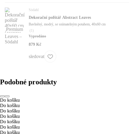
Södahl
Dekorační polštář Abstract Leaves
Bavlněný, modrý, se snímatelným potahem, 40x60 cm
Premium
(
1
)
Vyprodáno
879 Kč
sledovat
Podobné produkty
Do košíku
Do košíku
Do košíku
Do košíku
Do košíku
Do košíku
Do košíku