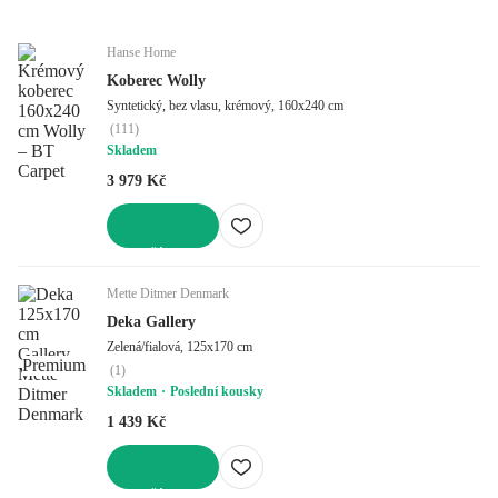
Hanse Home
Koberec Wolly
Syntetický, bez vlasu, krémový, 160x240 cm
(
111
)
Skladem
3 979 Kč
DO KOŠÍKU
Mette Ditmer Denmark
Deka Gallery
Zelená/fialová, 125x170 cm
Premium
(
1
)
Skladem
Poslední kousky
1 439 Kč
DO KOŠÍKU