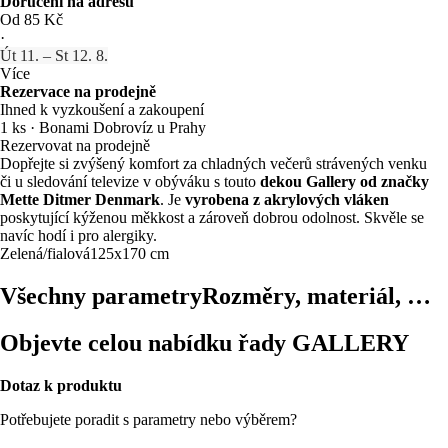
Doručení na adresu
Od 85 Kč
·
Út 11. – St 12. 8.
Více
Rezervace na prodejně
Ihned k vyzkoušení a zakoupení
1 ks
·
Bonami Dobrovíz u Prahy
Rezervovat na prodejně
Dopřejte si zvýšený komfort za chladných večerů strávených venku
či u sledování televize v obýváku s touto
dekou Gallery od značky
Mette Ditmer Denmark
. Je
vyrobena z akrylových vláken
poskytující kýženou měkkost a zároveň dobrou odolnost. Skvěle se
navíc hodí i pro alergiky.
Zelená/fialová
125x170 cm
Všechny parametry
Rozměry, materiál, …
Objevte celou nabídku řady GALLERY
Dotaz k produktu
Potřebujete poradit s parametry nebo výběrem?