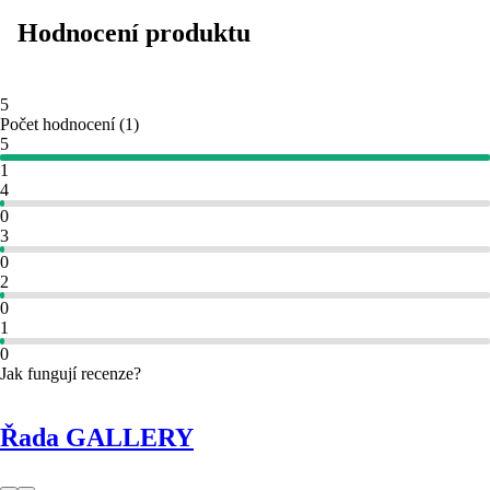
Hodnocení produktu
5
Počet hodnocení
(
1
)
5
1
4
0
3
0
2
0
1
0
Jak fungují recenze?
Řada GALLERY