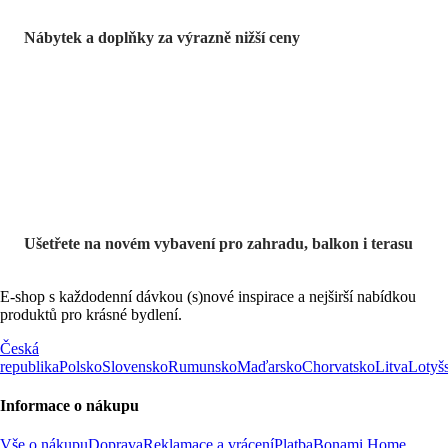
Nábytek a doplňky za výrazně nižší ceny
Zahrada ve slevě
Ušetřete na novém vybavení pro zahradu, balkon i terasu
E-shop s každodenní dávkou (s)nové inspirace a nejširší nabídkou
produktů pro krásné bydlení.
Česká
republika
Polsko
Slovensko
Rumunsko
Maďarsko
Chorvatsko
Litva
Lotyš
Informace o nákupu
Vše o nákupu
Doprava
Reklamace a vrácení
Platba
Bonami Home