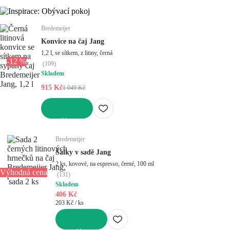
Bredemeijer
Konvice na čaj Jang
1,2 l, se sítkem, z litiny, černá
-12 %
(
109
)
Skladem
915 Kč
1 049 Kč
DO KOŠÍKU
Bredemeijer
Šálky v sadě Jang
2 ks, kovové, na espresso, černé, 100 ml
Výhodná cena
(
131
)
sada 2 ks
Skladem
406 Kč
203 Kč / ks