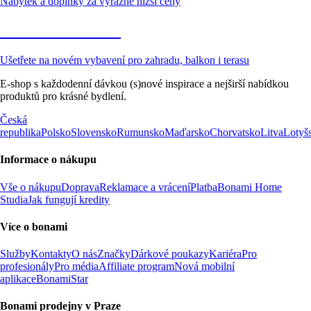
Nábytek a doplňky za výrazně nižší ceny
Zahrada ve slevě
Ušetřete na novém vybavení pro zahradu, balkon i terasu
E-shop s každodenní dávkou (s)nové inspirace a nejširší nabídkou
produktů pro krásné bydlení.
Česká
republika
Polsko
Slovensko
Rumunsko
Maďarsko
Chorvatsko
Litva
Lotyš
Informace o nákupu
Vše o nákupu
Doprava
Reklamace a vrácení
Platba
Bonami Home
Studia
Jak fungují kredity
Více o bonami
Služby
Kontakty
O nás
Značky
Dárkové poukazy
Kariéra
Pro
profesionály
Pro média
Affiliate program
Nová mobilní
aplikace
BonamiStar
Bonami prodejny v Praze