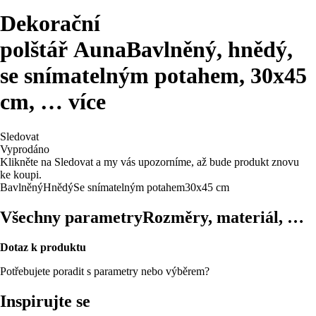
Dekorační
polštář Auna
Bavlněný, hnědý,
se snímatelným potahem, 30x45
cm
, …
více
Sledovat
Vyprodáno
Klikněte na Sledovat a my vás upozorníme, až bude produkt znovu
ke koupi.
Bavlněný
Hnědý
Se snímatelným potahem
30x45 cm
Všechny parametry
Rozměry, materiál, …
Dotaz k produktu
Potřebujete poradit s parametry nebo výběrem?
Inspirujte se