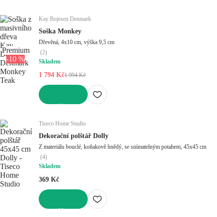
DO KOŠÍKU
Kay Bojesen Denmark
Soška Monkey
Dřevěná, 4x10 cm, výška 9,5 cm
Premium
(
2
)
-10 %
Skladem
1 794 Kč
1 994 Kč
DO KOŠÍKU
Tiseco Home Studio
Dekorační polštář Dolly
Z materiálu bouclé, koňakově hnědý, se snímatelným potahem, 45x45 cm
(
4
)
Skladem
369 Kč
DO KOŠÍKU