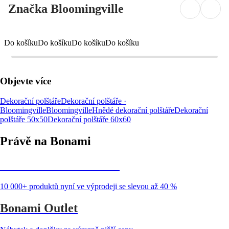
Značka Bloomingville
Do košíku
Do košíku
Do košíku
Do košíku
Objevte více
Dekorační polštáře
Dekorační polštáře ·
Bloomingville
Bloomingville
Hnědé dekorační polštáře
Dekorační
polštáře 50x50
Dekorační polštáře 60x60
Právě na Bonami
Summer Sale až -40 %
10 000+ produktů nyní ve výprodeji se slevou až 40 %
Bonami Outlet