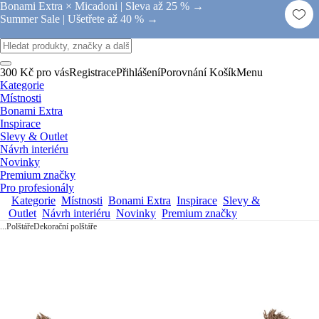
Bonami Extra × Micadoni |
Sleva až 25 % →
Summer Sale |
Ušetřete až 40 % →
300 Kč pro vás
Registrace
Přihlášení
Porovnání
Košík
Menu
Kategorie
Místnosti
Bonami Extra
Inspirace
Slevy & Outlet
Návrh interiéru
Novinky
Premium značky
Pro profesionály
Kategorie
Místnosti
Bonami Extra
Inspirace
Slevy &
Outlet
Návrh interiéru
Novinky
Premium značky
...
Polštáře
Dekorační polštáře