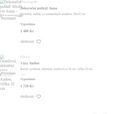
Bloomingville
Dekorační polštář Auna
Bavlněný, hnědý, se snímatelným potahem, 30x45 cm
Premium
Vyprodáno
1 480 Kč
sledovat
Hübsch
Váza Amber
Ručně vyrobená, skleněná, oranžová, ø 16 cm, výška 32 cm
Premium
(
1
)
Vyprodáno
1 729 Kč
sledovat