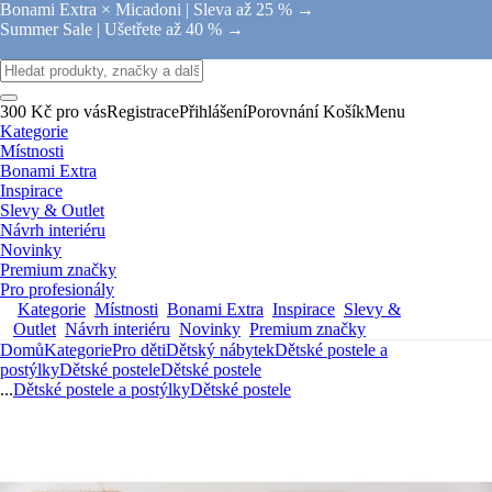
Bonami Extra × Micadoni |
Sleva až 25 % →
Summer Sale |
Ušetřete až 40 % →
300 Kč pro vás
Registrace
Přihlášení
Porovnání
Košík
Menu
Kategorie
Místnosti
Bonami Extra
Inspirace
Slevy & Outlet
Návrh interiéru
Novinky
Premium značky
Pro profesionály
Kategorie
Místnosti
Bonami Extra
Inspirace
Slevy &
Outlet
Návrh interiéru
Novinky
Premium značky
Domů
Kategorie
Pro děti
Dětský nábytek
Dětské postele a
postýlky
Dětské postele
Dětské postele
...
Dětské postele a postýlky
Dětské postele