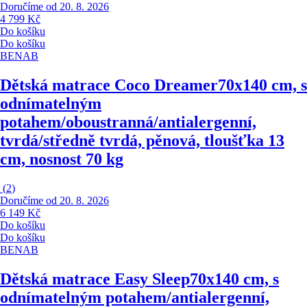
Doručíme od 20. 8. 2026
4 799 Kč
Do košíku
Do košíku
BENAB
Dětská matrace Coco Dreamer
70x140 cm, s
odnímatelným
potahem/oboustranná/antialergenní,
tvrdá/středně tvrdá, pěnová, tloušťka 13
cm, nosnost 70 kg
(
2
)
Doručíme od 20. 8. 2026
6 149 Kč
Do košíku
Do košíku
BENAB
Dětská matrace Easy Sleep
70x140 cm, s
odnímatelným potahem/antialergenní,