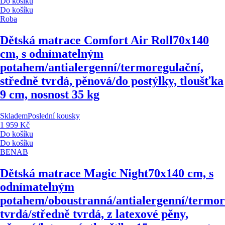
Do košíku
Do košíku
Roba
Dětská matrace Comfort Air Roll
70x140
cm, s odnímatelným
potahem/antialergenní/termoregulační,
středně tvrdá, pěnová/do postýlky, tloušťka
9 cm, nosnost 35 kg
Skladem
Poslední kousky
1 959 Kč
Do košíku
Do košíku
BENAB
Dětská matrace Magic Night
70x140 cm, s
odnímatelným
potahem/oboustranná/antialergenní/termor
tvrdá/středně tvrdá, z latexové pěny,