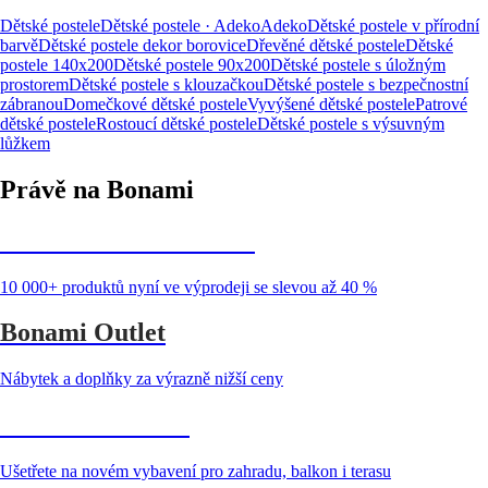
Dětské postele
Dětské postele · Adeko
Adeko
Dětské postele v přírodní
barvě
Dětské postele dekor borovice
Dřevěné dětské postele
Dětské
postele 140x200
Dětské postele 90x200
Dětské postele s úložným
prostorem
Dětské postele s klouzačkou
Dětské postele s bezpečnostní
zábranou
Domečkové dětské postele
Vyvýšené dětské postele
Patrové
dětské postele
Rostoucí dětské postele
Dětské postele s výsuvným
lůžkem
Právě na Bonami
Summer Sale až -40 %
10 000+ produktů nyní ve výprodeji se slevou až 40 %
Bonami Outlet
Nábytek a doplňky za výrazně nižší ceny
Zahrada ve slevě
Ušetřete na novém vybavení pro zahradu, balkon i terasu