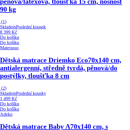
pěnová/latexová, tloušťka 15 cm, nosnost
90 kg
(
1
)
Skladem
Poslední kousek
8 399 Kč
Do košíku
Do košíku
Materasso
Dětská matrace Driemko Eco
70x140 cm,
antialergenní, středně tvrdá, pěnová/do
postýlky, tloušťka 8 cm
(
2
)
Skladem
Poslední kousky
1 499 Kč
Do košíku
Do košíku
Adeko
Dětská matrace Baby A
70x140 cm, s