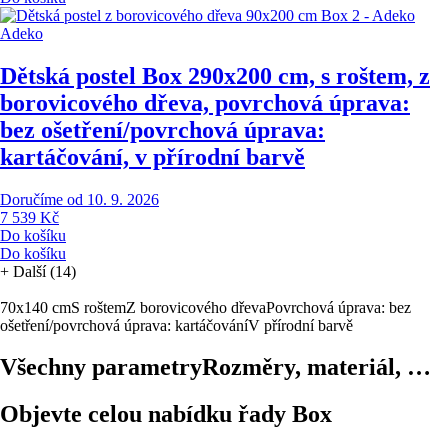
Adeko
Dětská postel Box 2
90x200 cm, s roštem, z
borovicového dřeva, povrchová úprava:
bez ošetření/povrchová úprava:
kartáčování, v přírodní barvě
Doručíme od 10. 9. 2026
7 539 Kč
Do košíku
Do košíku
+
Další (14)
70x140 cm
S roštem
Z borovicového dřeva
Povrchová úprava: bez
ošetření/povrchová úprava: kartáčování
V přírodní barvě
Všechny parametry
Rozměry, materiál, …
Objevte celou nabídku řady Box