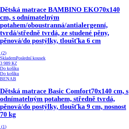
Dětská matrace BAMBINO EKO
70x140
cm, s odnímatelným
potahem/oboustranná/antialergenní,
tvrdá/středně tvrdá, ze studené pěny,
pěnová/do postýlky, tloušťka 6 cm
(
2
)
Skladem
Poslední kousek
3 989 Kč
Do košíku
Do košíku
BENAB
Dětská matrace Basic Comfort
70x140 cm, s
odnímatelným potahem, středně tvrdá,
pěnová/do postýlky, tloušťka 9 cm, nosnost
70 kg
(
1
)