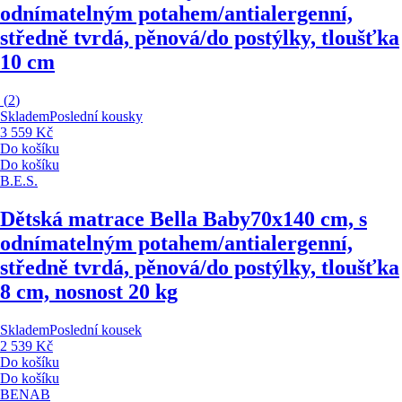
odnímatelným potahem/antialergenní,
středně tvrdá, pěnová/do postýlky, tloušťka
10 cm
(
2
)
Skladem
Poslední kousky
3 559 Kč
Do košíku
Do košíku
B.E.S.
Dětská matrace Bella Baby
70x140 cm, s
odnímatelným potahem/antialergenní,
středně tvrdá, pěnová/do postýlky, tloušťka
8 cm, nosnost 20 kg
Skladem
Poslední kousek
2 539 Kč
Do košíku
Do košíku
BENAB