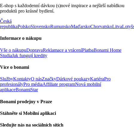
E-shop s každodenní dávkou (s)nové inspirace a nejširší nabídkou
produktů pro krásné bydlení.
Česká
republika
Polsko
Slovensko
Rumunsko
Maďarsko
Chorvatsko
Litva
Lotyš
Informace o nákupu
Vše o nákupu
Doprava
Reklamace a vrácení
Platba
Bonami Home
Studia
Jak fungují kredity
Více o bonami
Služby
Kontakty
O nás
Značky
Dárkové poukazy
Kariéra
Pro
profesionály
Pro média
Affiliate program
Nová mobilní
aplikace
BonamiStar
Bonami prodejny v Praze
Stáhněte si Mobilní aplikaci
Sledujte nás na sociálních sítích