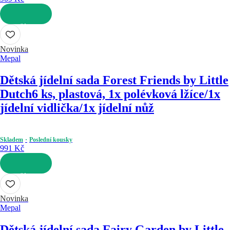
DO KOŠÍKU
Novinka
Mepal
Dětská jídelní sada Forest Friends by Little
Dutch
6 ks, plastová, 1x polévková lžíce/1x
jídelní vidlička/1x jídelní nůž
Skladem
Poslední kousky
991 Kč
DO KOŠÍKU
Novinka
Mepal
Dětská jídelní sada Fairy Garden by Little