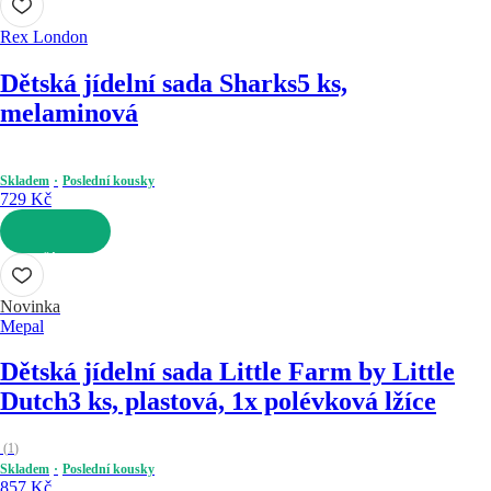
Rex London
Dětská jídelní sada Sharks
5 ks,
melaminová
Skladem
Poslední kousky
729 Kč
DO KOŠÍKU
Novinka
Mepal
Dětská jídelní sada Little Farm by Little
Dutch
3 ks, plastová, 1x polévková lžíce
(
1
)
Skladem
Poslední kousky
857 Kč