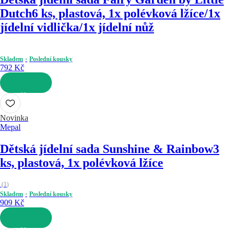
Dutch
6 ks, plastová, 1x polévková lžíce/1x
jídelní vidlička/1x jídelní nůž
Skladem
Poslední kousky
792 Kč
DO KOŠÍKU
Novinka
Mepal
Dětská jídelní sada Sunshine & Rainbow
3
ks, plastová, 1x polévková lžíce
(
1
)
Skladem
Poslední kousky
909 Kč