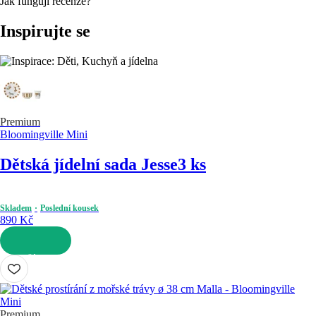
Jak fungují recenze?
Inspirujte se
Premium
Bloomingville Mini
Dětská jídelní sada Jesse
3 ks
Skladem
Poslední kousek
890 Kč
DO KOŠÍKU
Premium