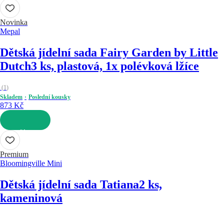
DO KOŠÍKU
Novinka
Mepal
Dětská jídelní sada Fairy Garden by Little
Dutch
3 ks, plastová, 1x polévková lžíce
(
1
)
Skladem
Poslední kousky
873 Kč
DO KOŠÍKU
Premium
Bloomingville Mini
Dětská jídelní sada Tatiana
2 ks,
kameninová