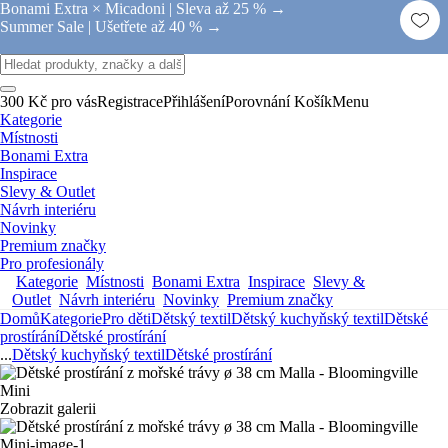
Bonami Extra × Micadoni |
Sleva až 25 % →
Summer Sale |
Ušetřete až 40 % →
300 Kč pro vás
Registrace
Přihlášení
Porovnání
Košík
Menu
Kategorie
Místnosti
Bonami Extra
Inspirace
Slevy & Outlet
Návrh interiéru
Novinky
Premium značky
Pro profesionály
Kategorie
Místnosti
Bonami Extra
Inspirace
Slevy &
Outlet
Návrh interiéru
Novinky
Premium značky
Domů
Kategorie
Pro děti
Dětský textil
Dětský kuchyňský textil
Dětské
prostírání
Dětské prostírání
...
Dětský kuchyňský textil
Dětské prostírání
Zobrazit galerii