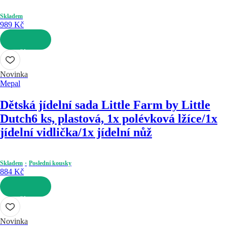
Skladem
989 Kč
DO KOŠÍKU
Novinka
Mepal
Dětská jídelní sada Little Farm by Little
Dutch
6 ks, plastová, 1x polévková lžíce/1x
jídelní vidlička/1x jídelní nůž
Skladem
Poslední kousky
884 Kč
DO KOŠÍKU
Novinka