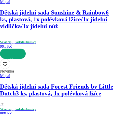
Mepal
Dětská jídelní sada Sunshine & Rainbow
6
ks, plastová, 1x polévková lžíce/1x jídelní
vidlička/1x jídelní nůž
Skladem
Poslední kousky
991 Kč
DO KOŠÍKU
Novinka
Mepal
Dětská jídelní sada Forest Friends by Little
Dutch
3 ks, plastová, 1x polévková lžíce
(
1
)
Skladem
Poslední kousky
909 Kč