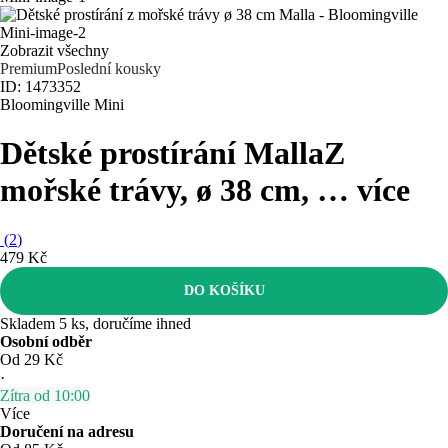
Zobrazit všechny
Premium
Poslední kousky
ID: 1473352
Bloomingville Mini
Dětské prostírání Malla
Z
mořské trávy, ø 38 cm
, …
více
(
2
)
479 Kč
DO KOŠÍKU
Skladem 5 ks, doručíme ihned
Osobní odběr
Od 29 Kč
·
Zítra od 10:00
Více
Doručení na adresu