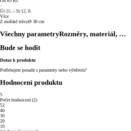
Od 85 Kč
·
Út 11. – St 12. 8.
Více
Z mořské trávy
Ø 38 cm
Všechny parametry
Rozměry, materiál, …
Bude se hodit
Dotaz k produktu
Potřebujete poradit s parametry nebo výběrem?
Hodnocení produktu
5
Počet hodnocení
(
2
)
5
2
4
0
3
0
2
0
1
0