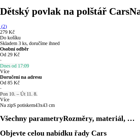
Dětský povlak na polštář Cars
Na
(
2
)
279 Kč
Do košíku
Skladem 3 ks, doručíme ihned
Osobní odběr
Od 29 Kč
·
Dnes od 17:09
Více
Doručení na adresu
Od 85 Kč
·
Pon 10. – Út 11. 8.
Více
Na zip
S potiskem
43x43 cm
Všechny parametry
Rozměry, materiál, …
Objevte celou nabídku řady Cars