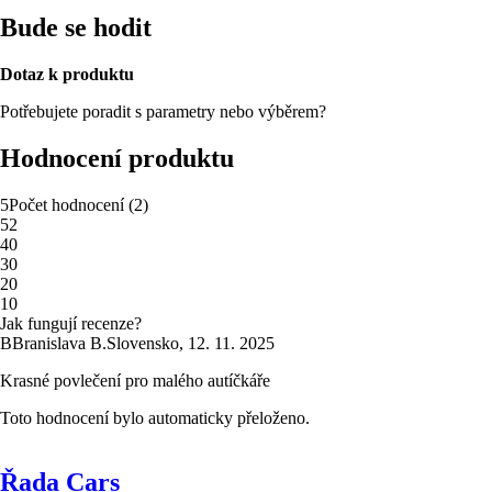
Bude se hodit
Dotaz k produktu
Potřebujete poradit s parametry nebo výběrem?
Hodnocení produktu
5
Počet hodnocení
(
2
)
5
2
4
0
3
0
2
0
1
0
Jak fungují recenze?
B
Branislava B.
Slovensko
,
12. 11. 2025
Krasné povlečení pro malého autíčkáře
Toto hodnocení bylo automaticky přeloženo.
Řada Cars