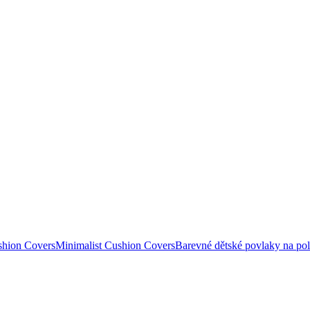
ushion Covers
Minimalist Cushion Covers
Barevné dětské povlaky na pol