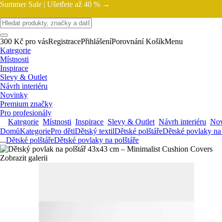
Summer Sale |
Ušetřete až 40 % →
300 Kč pro vás
Registrace
Přihlášení
Porovnání
Košík
Menu
Kategorie
Místnosti
Inspirace
Slevy & Outlet
Návrh interiéru
Novinky
Premium značky
Pro profesionály
Kategorie
Místnosti
Inspirace
Slevy & Outlet
Návrh interiéru
Nov
Domů
Kategorie
Pro děti
Dětský textil
Dětské polštáře
Dětské povlaky na 
...
Dětské polštáře
Dětské povlaky na polštáře
Zobrazit galerii