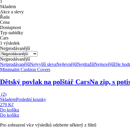
1
Skladem
Akce a slevy
Řada
Cena
Dostupnost
Typ nabídky
Cars
1 výsledek
Nejprodávanější
Nejprodávanější
Nejprodávanější
Nejvyšší sleva
Nejlevnější
Nejdražší
Nejnovější
Dle hod
Minimalist Cushion Covers
Dětský povlak na polštář Cars
Na zip, s pot
(
2
)
Skladem
Poslední kousky
279 Kč
Do košíku
Do košíku
Pro zobrazení více výsledků odeberte některý z filtrů