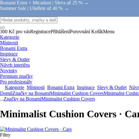
Bonami Extra × Micadoni |
Sleva až 25 % →
Summer Sale |
Ušetřete až 40 % →
300 Kč pro vás
Registrace
Přihlášení
Porovnání
Košík
Menu
Kategorie
Místnosti
Bonami Extra
Inspirace
Slevy & Outlet
Návrh interiéru
Novinky
Premium značky
Pro profesionály
Kategorie
Místnosti
Bonami Extra
Inspirace
Slevy & Outlet
Návrh
Domů
Značky na Bonami
Minimalist Cushion Covers
Minimalist Cushi
...
Značky na Bonami
Minimalist Cushion Covers
Minimalist Cushion Covers · Ca
Filtry