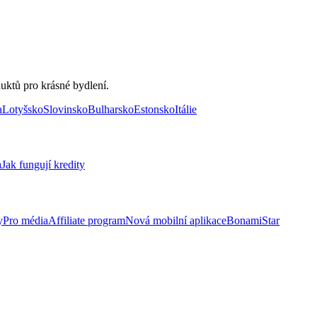
uktů pro krásné bydlení.
a
Lotyšsko
Slovinsko
Bulharsko
Estonsko
Itálie
a
Jak fungují kredity
y
Pro média
Affiliate program
Nová mobilní aplikace
BonamiStar