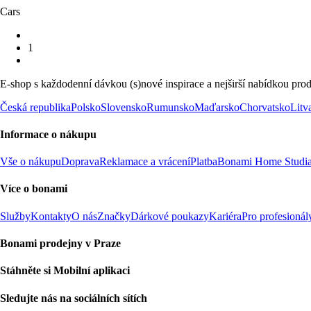
Cars
1
E-shop s každodenní dávkou (s)nové inspirace a nejširší nabídkou prod
Česká republika
Polsko
Slovensko
Rumunsko
Maďarsko
Chorvatsko
Litv
Informace o nákupu
Vše o nákupu
Doprava
Reklamace a vrácení
Platba
Bonami Home Studi
Více o bonami
Služby
Kontakty
O nás
Značky
Dárkové poukazy
Kariéra
Pro profesionál
Bonami prodejny v Praze
Stáhněte si Mobilní aplikaci
Sledujte nás na sociálních sítích