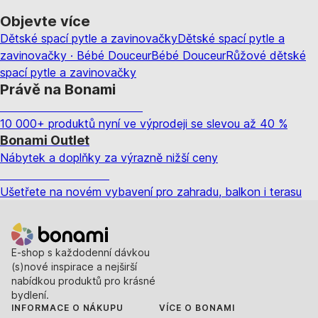
Objevte více
Dětské spací pytle a zavinovačky
Dětské spací pytle a
zavinovačky · Bébé Douceur
Bébé Douceur
Růžové dětské
spací pytle a zavinovačky
Právě na Bonami
Summer Sale až -40 %
10 000+ produktů nyní ve výprodeji se slevou až 40 %
Bonami Outlet
Nábytek a doplňky za výrazně nižší ceny
Zahrada ve slevě
Ušetřete na novém vybavení pro zahradu, balkon i terasu
E-shop s každodenní dávkou
(s)nové inspirace a nejširší
nabídkou produktů pro krásné
bydlení.
INFORMACE O NÁKUPU
VÍCE O BONAMI