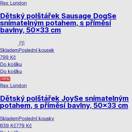
Rex London
Dětský polštářek Sausage Dog
Se
snímatelným potahem, s příměsí
bavlny, 50x33 cm
(
1
)
Skladem
Poslední kousek
799 Kč
Do košíku
Do košíku
-17 %
Rex London
Dětský polštářek Joy
Se snímatelným
potahem, s příměsí bavlny, 50x33 cm
Skladem
Poslední kousky
639 Kč
779 Kč