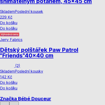
snímatelným potahem, 45x45 cm
Skladem
Poslední kousek
229 Kč
Do košíku
Do košíku
Výhodná cena
Jerry Fabrics
Dětský polštářek Paw Patrol
"Friends"
40x40 cm
(
2
)
Skladem
Poslední kousky
142 Kč
Do košíku
Do košíku
Značka Bébé Douceur