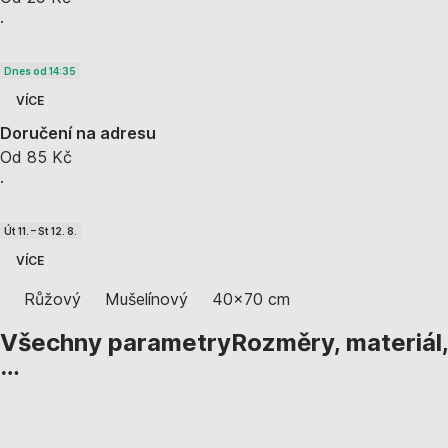
·
Dnes od 14:35
VÍCE
Doručení na adresu
Od 85 Kč
·
Út 11. – St 12. 8.
VÍCE
Růžový
Mušelínový
40x70 cm
Všechny parametry
Rozměry, materiál,
…