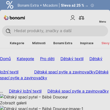
Bonami Extra × Micadoni |
Summer Sale |
Ušetřete až 40 % →
Sleva až 25 % →
Menu
Kategorie
Místnosti
Bonami Extra
Inspirace
Slevy
Domů
Kategorie
Pro děti
Dětský textil
Dětský
ložní textil
Dětské spací pytle a zavinovačky
Dětské
spací pytle a zavinovačky
...
Dětský ložní textil
Dětské spací pytle a zavinovačky
Zobrazit galerii