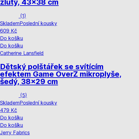
žlutý, 43x38 cm
(
1
)
Skladem
Poslední kousky
609 Kč
Do košíku
Do košíku
Catherine Lansfield
Dětský polštářek se svítícím
efektem Game Over
Z mikroplyše,
šedý, 38x29 cm
(
5
)
Skladem
Poslední kousky
479 Kč
Do košíku
Do košíku
Jerry Fabrics