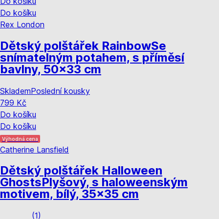
Do košíku
Do košíku
Rex London
Dětský polštářek Rainbow
Se
snímatelným potahem, s příměsí
bavlny, 50x33 cm
Skladem
Poslední kousky
799 Kč
Do košíku
Do košíku
Výhodná cena
Catherine Lansfield
Dětský polštářek Halloween
Ghosts
Plyšový, s haloweenským
motivem, bílý, 35x35 cm
(
1
)