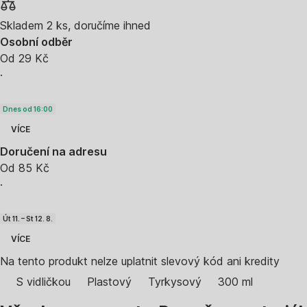
Skladem 2 ks, doručíme ihned
Osobní odběr
Od 29 Kč
·
Dnes od 16:00
VÍCE
Doručení na adresu
Od 85 Kč
·
Út 11. – St 12. 8.
VÍCE
Na tento produkt nelze uplatnit slevový kód ani kredity
S vidličkou
Plastový
Tyrkysový
300 ml