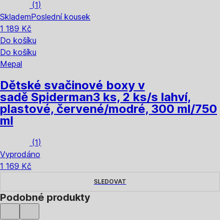
(
1
)
Skladem
Poslední kousek
1 189 Kč
Do košíku
Do košíku
Mepal
Dětské svačinové boxy v
sadě Spiderman
3 ks, 2 ks/s lahví,
plastové, červené/modré, 300 ml/750
ml
(
1
)
Vyprodáno
1 169 Kč
SLEDOVAT
Podobné produkty