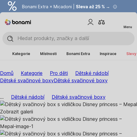
Bonami Extra × Micadoni |
Summer Sale |
Ušetřete až 40 % →
Sleva až 25 % →
Menu
Kategorie
Místnosti
Bonami Extra
Inspirace
Slevy
Domů
Kategorie
Pro děti
Dětské nádobí
Dětské svačinové boxy
Dětské svačinové boxy
...
Dětské nádobí
Dětské svačinové boxy
Zobrazit galerii