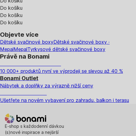
Do košíku
Do košíku
Do košíku
Do košíku
Objevte více
Dětské svačinové boxy
Dětské svačinové boxy ·
Mepal
Mepal
Tyrkysové dětské svačinové boxy
Právě na Bonami
Summer Sale až -40 %
10 000+ produktů nyní ve výprodeji se slevou až 40 %
Bonami Outlet
Nábytek a doplňky za výrazně nižší ceny
Zahrada ve slevě
Ušetřete na novém vybavení pro zahradu, balkon i terasu
E-shop s každodenní dávkou
(s)nové inspirace a nejširší