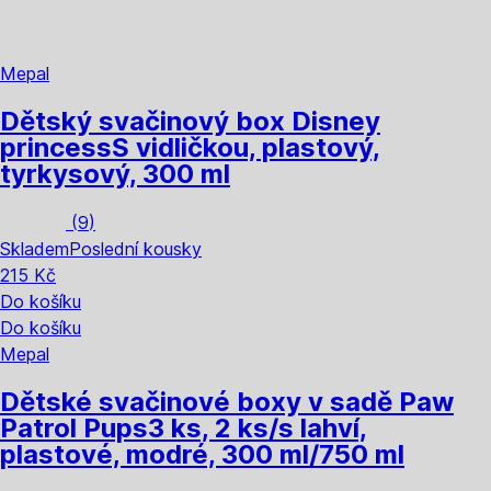
Mepal
Dětský svačinový box Disney
princess
S vidličkou, plastový,
tyrkysový, 300 ml
(
9
)
Skladem
Poslední kousky
215 Kč
Do košíku
Do košíku
Mepal
Dětské svačinové boxy v sadě Paw
Patrol Pups
3 ks, 2 ks/s lahví,
plastové, modré, 300 ml/750 ml