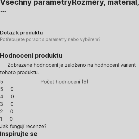
Všechny parametry
Rozměry, materiál,
…
Dotaz k produktu
Potřebujete poradit s parametry nebo výběrem?
Hodnocení produktu
Zobrazené hodnocení je založeno na hodnocení variant
tohoto produktu.
5
Počet hodnocení
(
9
)
5
9
4
0
3
0
2
0
1
0
Jak fungují recenze?
Inspirujte se