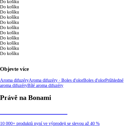
Do košíku
Do košíku
Do košíku
Do košíku
Do košíku
Do košíku
Do košíku
Do košíku
Do košíku
Do košíku
Do košíku
Objevte více
Aroma difuzéry
Aroma difuzéry · Boles d'olor
Boles d'olor
Průhledné
aroma difuzéry
Bílé aroma difuzéry
Právě na Bonami
Summer Sale až -40 %
10 000+ produktů nyní ve výprodeji se slevou až 40 %