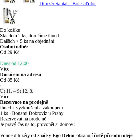
Difuzér Santal – Boles d'olor
Do košíku
Skladem 2 ks, doručíme ihned
Dalších > 5 ks na objednání
Osobní odběr
Od 29 Kč
·
Dnes od 12:00
Více
Doručení na adresu
Od 85 Kč
·
Út 11. – St 12. 8.
Více
Rezervace na prodejně
Ihned k vyzkoušení a zakoupení
1 ks
·
Bonami Dobrovíz u Prahy
Rezervovat na prodejně
Je pravý čas na to, provonět si domov!
Vonné difuzéry od značky
Ego Dekor
obsahují
čistě přírodní oleje
.