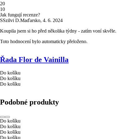
2
0
1
0
Jak fungují recenze?
S
Szilvi D.
Maďarsko
,
4. 6. 2024
Koupila jsem si ho před několika týdny - zatím voní skvěle.
Toto hodnocení bylo automaticky přeloženo.
Řada Flor de Vainilla
Do košíku
Do košíku
Do košíku
Podobné produkty
Do košíku
Do košíku
Do košíku
Do košíku