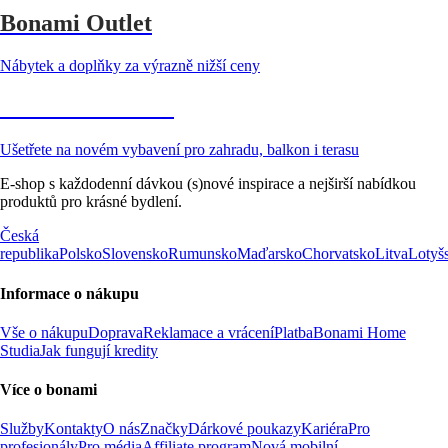
Bonami Outlet
Nábytek a doplňky za výrazně nižší ceny
Zahrada ve slevě
Ušetřete na novém vybavení pro zahradu, balkon i terasu
E-shop s každodenní dávkou (s)nové inspirace a nejširší nabídkou
produktů pro krásné bydlení.
Česká
republika
Polsko
Slovensko
Rumunsko
Maďarsko
Chorvatsko
Litva
Lotyš
Informace o nákupu
Vše o nákupu
Doprava
Reklamace a vrácení
Platba
Bonami Home
Studia
Jak fungují kredity
Více o bonami
Služby
Kontakty
O nás
Značky
Dárkové poukazy
Kariéra
Pro
profesionály
Pro média
Affiliate program
Nová mobilní