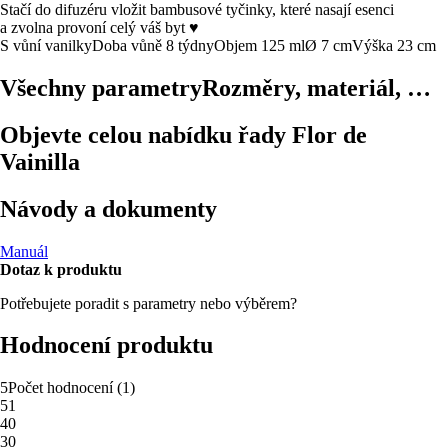
Stačí do difuzéru vložit bambusové tyčinky, které nasají esenci
a zvolna provoní celý váš byt ♥
S vůní vanilky
Doba vůně 8 týdny
Objem 125 ml
Ø 7 cm
Výška 23 cm
Všechny parametry
Rozměry, materiál, …
Objevte celou nabídku řady Flor de
Vainilla
Návody a dokumenty
Manuál
Dotaz k produktu
Potřebujete poradit s parametry nebo výběrem?
Hodnocení produktu
5
Počet hodnocení
(
1
)
5
1
4
0
3
0