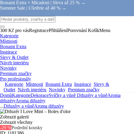
Bonami Extra × Micadoni |
Sleva až 25 % →
Summer Sale |
Ušetřete až 40 % →
300 Kč pro vás
Registrace
Přihlášení
Porovnání
Košík
Menu
Kategorie
Místnosti
Bonami Extra
Inspirace
Slevy & Outlet
Návrh interiéru
Novinky
Premium značky
Pro profesionály
Kategorie
Místnosti
Bonami Extra
Inspirace
Slevy &
Outlet
Návrh interiéru
Novinky
Premium značky
Domů
Kategorie
Dekorace
Svíčky a vůně
Difuzéry a vůně
Aroma
difuzéry
Aroma difuzéry
...
Difuzéry a vůně
Aroma difuzéry
Zobrazit galerii
Zobrazit všechny
-29 %
Poslední kousky
ID: 1181386