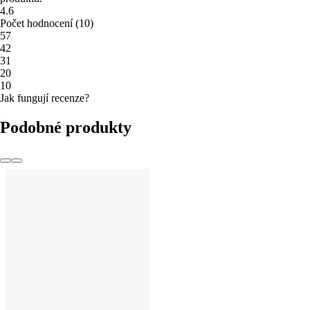
4.6
Počet hodnocení
(
10
)
5
7
4
2
3
1
2
0
1
0
Jak fungují recenze?
Podobné produkty