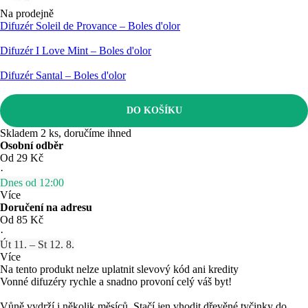
Na prodejně
Difuzér Soleil de Provance – Boles d'olor
Difuzér I Love Mint – Boles d'olor
Difuzér Santal – Boles d'olor
DO KOŠÍKU
Skladem 2 ks, doručíme ihned
Osobní odběr
Od 29 Kč
·
Dnes od 12:00
Více
Doručení na adresu
Od 85 Kč
·
Út 11. – St 12. 8.
Více
Na tento produkt nelze uplatnit slevový kód ani kredity
Vonné difuzéry rychle a snadno provoní celý váš byt!
Vůně vydrží i několik měsíců. Stačí jen vhodit dřevěné tyčinky do