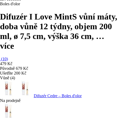
Boles d'olor
Difuzér I Love Mint
S vůní máty,
doba vůně 12 týdny, objem 200
ml, ø 7,5 cm, výška 36 cm
, …
více
(
10
)
479 Kč
Původně
679 Kč
Ušetříte 200 Kč
Vůně (4)
Difuzér Cedre – Boles d'olor
Na prodejně