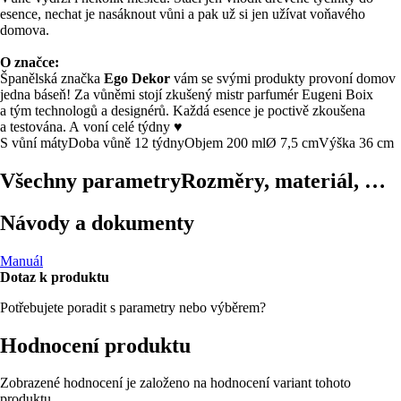
esence, nechat je nasáknout vůni a pak už si jen užívat voňavého
domova.
O značce:
Španělská značka
Ego Dekor
vám se svými produkty provoní domov
jedna báseň! Za vůněmi stojí zkušený mistr parfumér Eugeni Boix
a tým technologů a designérů. Každá esence je poctivě zkoušena
a testována. A voní celé týdny ♥
S vůní máty
Doba vůně 12 týdny
Objem 200 ml
Ø 7,5 cm
Výška 36 cm
Všechny parametry
Rozměry, materiál, …
Návody a dokumenty
Manuál
Dotaz k produktu
Potřebujete poradit s parametry nebo výběrem?
Hodnocení produktu
Zobrazené hodnocení je založeno na hodnocení variant tohoto
produktu.