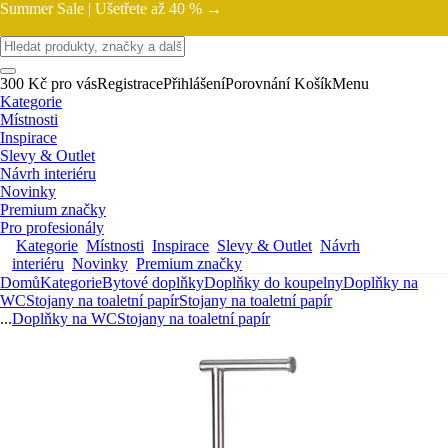
Summer Sale |
Ušetřete až 40 % →
300 Kč pro vás
Registrace
Přihlášení
Porovnání
Košík
Menu
Kategorie
Místnosti
Inspirace
Slevy & Outlet
Návrh interiéru
Novinky
Premium značky
Pro profesionály
Kategorie
Místnosti
Inspirace
Slevy & Outlet
Návrh
interiéru
Novinky
Premium značky
Domů
Kategorie
Bytové doplňky
Doplňky do koupelny
Doplňky na
WC
Stojany na toaletní papír
Stojany na toaletní papír
...
Doplňky na WC
Stojany na toaletní papír