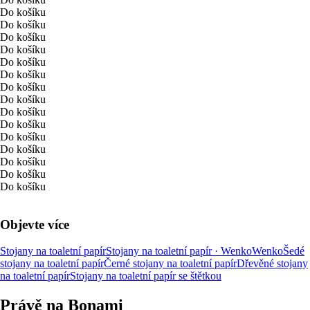
Do košíku
Do košíku
Do košíku
Do košíku
Do košíku
Do košíku
Do košíku
Do košíku
Do košíku
Do košíku
Do košíku
Do košíku
Do košíku
Do košíku
Do košíku
Objevte více
Stojany na toaletní papír
Stojany na toaletní papír · Wenko
Wenko
Šedé
stojany na toaletní papír
Černé stojany na toaletní papír
Dřevěné stojany
na toaletní papír
Stojany na toaletní papír se štětkou
Právě na Bonami