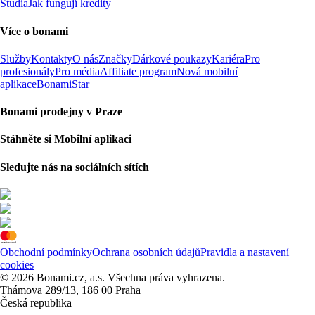
Studia
Jak fungují kredity
Více o bonami
Služby
Kontakty
O nás
Značky
Dárkové poukazy
Kariéra
Pro
profesionály
Pro média
Affiliate program
Nová mobilní
aplikace
BonamiStar
Bonami prodejny v Praze
Stáhněte si Mobilní aplikaci
Sledujte nás na sociálních sítích
Obchodní podmínky
Ochrana osobních údajů
Pravidla a nastavení
cookies
© 2026 Bonami.cz, a.s. Všechna práva vyhrazena.
Thámova 289/13, 186 00 Praha
Česká republika