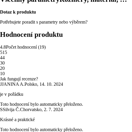
Dotaz k produktu
Potřebujete poradit s parametry nebo výběrem?
Hodnocení produktu
4.8
Počet hodnocení
(
19
)
5
15
4
4
3
0
2
0
1
0
Jak fungují recenze?
J
JANINA A.
Polsko
,
14. 10. 2024
je v pořádku
Toto hodnocení bylo automaticky přeloženo.
S
Silvija Č.
Chorvatsko
,
2. 7. 2024
Krásné a praktické
Toto hodnocení bylo automaticky přeloženo.