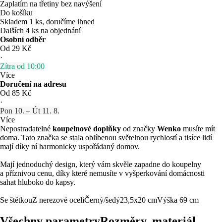
Zaplatím na třetiny bez navýšení
Do košíku
Skladem 1 ks, doručíme ihned
Dalších 4 ks na objednání
Osobní odběr
Od 29 Kč
·
Zítra od 10:00
Více
Doručení na adresu
Od 85 Kč
·
Pon 10. – Út 11. 8.
Více
Nepostradatelné
koupelnové doplňky
od značky
Wenko
musíte mít
doma. Tato značka se stala oblíbenou světelnou rychlostí a tisíce lidí
mají díky ní harmonicky uspořádaný domov.
Mají jednoduchý design, který vám skvěle zapadne do koupelny
a příznivou cenu, díky které nemusíte v vyšperkování domácnosti
sahat hluboko do kapsy.
Se štětkou
Z nerezové oceli
Černý/šedý
23,5x20 cm
Výška 69 cm
Všechny parametry
Rozměry, materiál, …