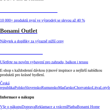
Summer Sale až -40 %
10 000+ produktů nyní ve výprodeji se slevou až 40 %
Bonami Outlet
Nábytek a doplňky za výrazně nižší ceny
Zahrada ve slevě
Ušetřete na novém vybavení pro zahradu, balkon i terasu
E-shop s každodenní dávkou (s)nové inspirace a nejširší nabídkou
produktů pro krásné bydlení.
Česká
republika
Polsko
Slovensko
Rumunsko
Maďarsko
Chorvatsko
Litva
Lotyš
Informace o nákupu
Vše o nákupu
Doprava
Reklamace a vrácení
Platba
Bonami Home