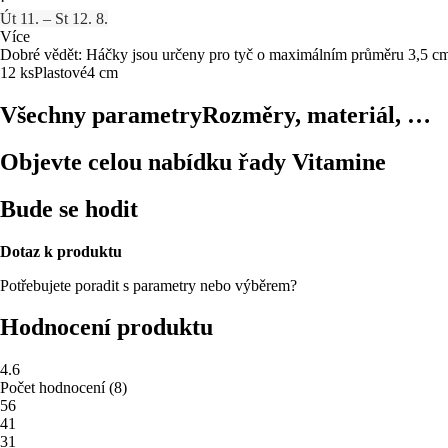
·
Út 11. – St 12. 8.
Více
Dobré vědět: Háčky jsou určeny pro tyč o maximálním průměru 3,5 c
12 ks
Plastové
4 cm
Všechny parametry
Rozměry, materiál, …
Objevte celou nabídku řady Vitamine
Bude se hodit
Dotaz k produktu
Potřebujete poradit s parametry nebo výběrem?
Hodnocení produktu
4.6
Počet hodnocení
(
8
)
5
6
4
1
3
1