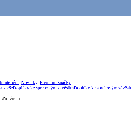
 interiéru
Novinky
Premium značky
a sprše
Doplňky ke sprchovým závěsům
Doplňky ke sprchovým závěs