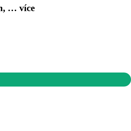
m
, …
více