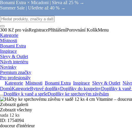
Bonami Extra × Micadoni |
Sleva až 25 % →
Summer Sale |
Ušetřete až 40 % →
300 Kč pro vás
Registrace
Přihlášení
Porovnání
Košík
Menu
Kategorie
Místnosti
Bonami Extra
Inspirace
Slevy & Outlet
Návrh interiéru
Novinky
Premium značky
Pro profesionály
Kategorie
Místnosti
Bonami Extra
Inspirace
Slevy & Outlet
Návrh
Domů
Kategorie
Bytové doplňky
Doplňky do koupelny
Doplňky k vaně 
...
Doplňky k vaně a sprše
Doplňky ke sprchovým závěsům
Zobrazit galerii
Zobrazit všechny
sada 12 ks
ID: 1754094
douceur d'intérieur