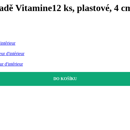
adě Vitamine
12 ks, plastové, 4 c
ntérieur
r d'intérieur
 d'intérieur
DO KOŠÍKU