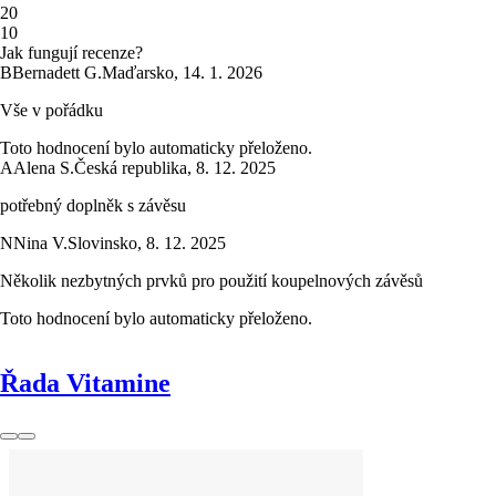
2
0
1
0
Jak fungují recenze?
B
Bernadett G.
Maďarsko
,
14. 1. 2026
Vše v pořádku
Toto hodnocení bylo automaticky přeloženo.
A
Alena S.
Česká republika
,
8. 12. 2025
potřebný doplněk s závěsu
N
Nina V.
Slovinsko
,
8. 12. 2025
Několik nezbytných prvků pro použití koupelnových závěsů
Toto hodnocení bylo automaticky přeloženo.
Řada Vitamine