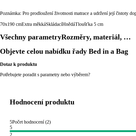
Poznámka: Pro prodloužení životnosti matrace a udržení její čistoty d
70x190 cm
Extra měkká
Skládací
Hnědá
Tloušťka 5 cm
Všechny parametry
Rozměry, materiál, …
Objevte celou nabídku řady Bed in a Bag
Dotaz k produktu
Potřebujete poradit s parametry nebo výběrem?
Hodnocení produktu
5
Počet hodnocení
(
2
)
5
2