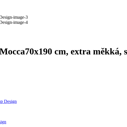
 Mocca
70x190 cm, extra měkká, s
up Design
sign