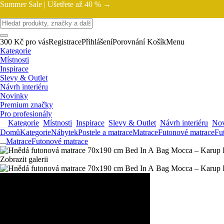
Summer Sale |
Ušetřete až 40 % →
300 Kč pro vás
Registrace
Přihlášení
Porovnání
Košík
Menu
Kategorie
Místnosti
Inspirace
Slevy & Outlet
Návrh interiéru
Novinky
Premium značky
Pro profesionály
Kategorie
Místnosti
Inspirace
Slevy & Outlet
Návrh interiéru
Nov
Domů
Kategorie
Nábytek
Postele a matrace
Matrace
Futonové matrace
Fu
...
Matrace
Futonové matrace
Zobrazit galerii