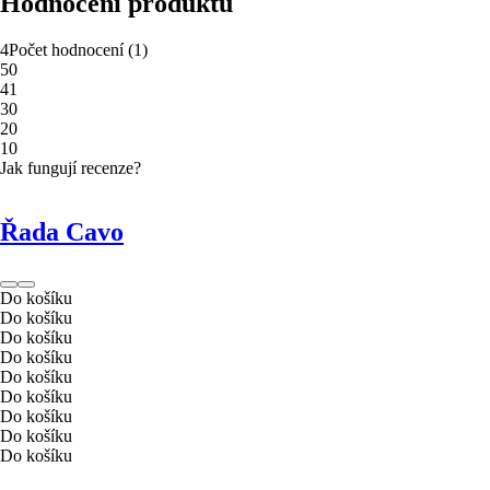
Hodnocení produktu
4
Počet hodnocení
(
1
)
5
0
4
1
3
0
2
0
1
0
Jak fungují recenze?
Řada Cavo
Do košíku
Do košíku
Do košíku
Do košíku
Do košíku
Do košíku
Do košíku
Do košíku
Do košíku