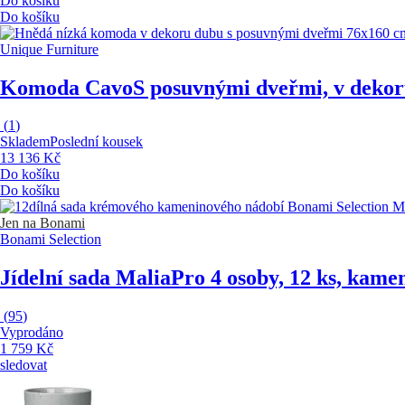
Do košíku
Do košíku
Unique Furniture
Komoda Cavo
S posuvnými dveřmi, v dekor
(
1
)
Skladem
Poslední kousek
13 136 Kč
Do košíku
Do košíku
Jen na Bonami
Bonami Selection
Jídelní sada Malia
Pro 4 osoby, 12 ks, kame
(
95
)
Vyprodáno
1 759 Kč
sledovat