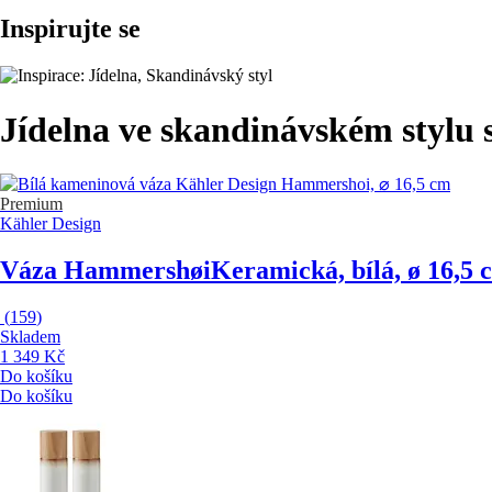
Inspirujte se
Jídelna ve skandinávském stylu 
Premium
Kähler Design
Váza Hammershøi
Keramická, bílá, ø 16,5 
(
159
)
Skladem
1 349 Kč
Do košíku
Do košíku