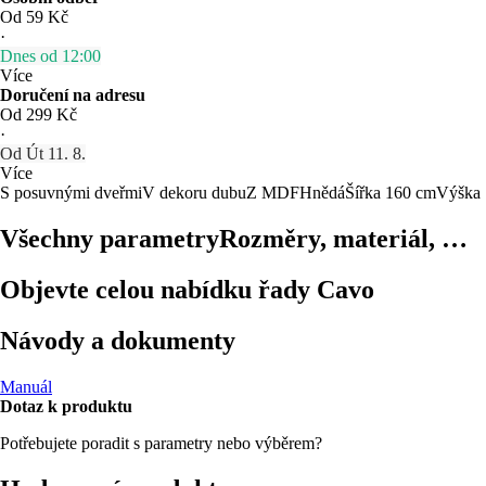
Od 59 Kč
·
Dnes od 12:00
Více
Doručení na adresu
Od 299 Kč
·
Od Út 11. 8.
Více
S posuvnými dveřmi
V dekoru dubu
Z MDF
Hnědá
Šířka 160 cm
Výška 
Všechny parametry
Rozměry, materiál, …
Objevte celou nabídku řady Cavo
Návody a dokumenty
Manuál
Dotaz k produktu
Potřebujete poradit s parametry nebo výběrem?