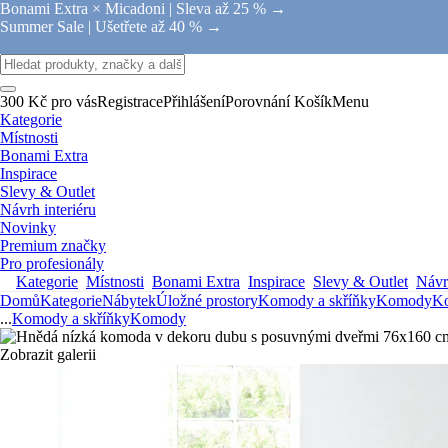
Bonami Extra × Micadoni |
Sleva až 25 % →
Summer Sale |
Ušetřete až 40 % →
300 Kč pro vás
Registrace
Přihlášení
Porovnání
Košík
Menu
Kategorie
Místnosti
Bonami Extra
Inspirace
Slevy & Outlet
Návrh interiéru
Novinky
Premium značky
Pro profesionály
Kategorie
Místnosti
Bonami Extra
Inspirace
Slevy & Outlet
Návrh
Domů
Kategorie
Nábytek
Úložné prostory
Komody a skříňky
Komody
K
...
Komody a skříňky
Komody
Zobrazit galerii