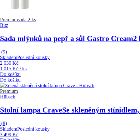
Premium
sada 2 ks
Bitz
Sada mlýnků na pepř a sůl Gastro Cream
2 
(
9
)
Skladem
Poslední kousky
2 030 Kč
1 015 Kč / ks
Do košíku
Do košíku
Premium
Hübsch
Stolní lampa Crave
Se skleněným stínidlem,
(
8
)
Skladem
Poslední kousky
3 499 Kč