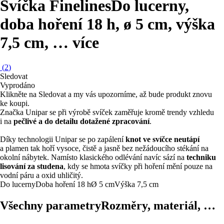
Svíčka Finelines
Do lucerny,
doba hoření 18 h, ø 5 cm, výška
7,5 cm
, …
více
(
2
)
Sledovat
Vyprodáno
Klikněte na Sledovat a my vás upozorníme, až bude produkt znovu
ke koupi.
Značka Unipar se při výrobě svíček zaměřuje kromě trendy vzhledu
i na
pečlivé a do detailu dotažené zpracování
.
Díky technologii Unipar se po zapálení
knot ve svíčce neutápí
a plamen tak hoří vysoce, čistě a jasně bez nežádoucího stékání na
okolní nábytek. Namísto klasického odlévání navíc sází na
techniku
lisování za studena
, kdy se hmota svíčky při hoření mění pouze na
vodní páru a oxid uhličitý.
Do lucerny
Doba hoření 18 h
Ø 5 cm
Výška 7,5 cm
Všechny parametry
Rozměry, materiál, …