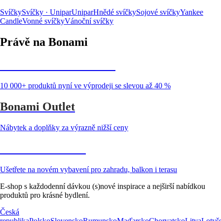
Svíčky
Svíčky · Unipar
Unipar
Hnědé svíčky
Sojové svíčky
Yankee
Candle
Vonné svíčky
Vánoční svíčky
Právě na Bonami
Summer Sale až -40 %
10 000+ produktů nyní ve výprodeji se slevou až 40 %
Bonami Outlet
Nábytek a doplňky za výrazně nižší ceny
Zahrada ve slevě
Ušetřete na novém vybavení pro zahradu, balkon i terasu
E-shop s každodenní dávkou (s)nové inspirace a nejširší nabídkou
produktů pro krásné bydlení.
Česká
republika
Polsko
Slovensko
Rumunsko
Maďarsko
Chorvatsko
Litva
Lotyš