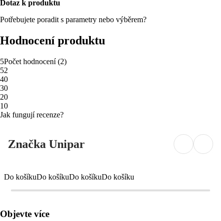
Dotaz k produktu
Potřebujete poradit s parametry nebo výběrem?
Hodnocení produktu
5
Počet hodnocení
(
2
)
5
2
4
0
3
0
2
0
1
0
Jak fungují recenze?
Značka Unipar
Do košíku
Do košíku
Do košíku
Do košíku
Objevte více