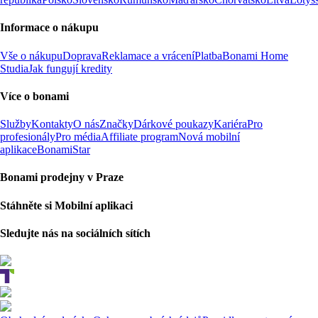
Informace o nákupu
Vše o nákupu
Doprava
Reklamace a vrácení
Platba
Bonami Home
Studia
Jak fungují kredity
Více o bonami
Služby
Kontakty
O nás
Značky
Dárkové poukazy
Kariéra
Pro
profesionály
Pro média
Affiliate program
Nová mobilní
aplikace
BonamiStar
Bonami prodejny v Praze
Stáhněte si Mobilní aplikaci
Sledujte nás na sociálních sítích