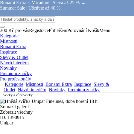
Bonami Extra × Micadoni |
Sleva až 25 % →
Summer Sale |
Ušetřete až 40 % →
300 Kč pro vás
Registrace
Přihlášení
Porovnání
Košík
Menu
Kategorie
Místnosti
Bonami Extra
Inspirace
Slevy & Outlet
Návrh interiéru
Novinky
Premium značky
Pro profesionály
Kategorie
Místnosti
Bonami Extra
Inspirace
Slevy &
Outlet
Návrh interiéru
Novinky
Premium značky
...
Svíčky a vůně
Svíčky
Zobrazit galerii
Zobrazit všechny
ID: 1390915
Unipar