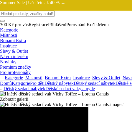
Summer Sale |
Ušetřete až 40 % →
300 Kč pro vás
Registrace
Přihlášení
Porovnání
Košík
Menu
Kategorie
Místnosti
Bonami Extra
Inspirace
Slevy & Outlet
Návrh interiéru
Novinky
Premium značky
Pro profesionály
Kategorie
Místnosti
Bonami Extra
Inspirace
Slevy & Outlet
Návrh
Domů
Kategorie
Pro děti
Dětský nábytek
Dětský sedací nábytek
Dětské s
...
Dětský sedací nábytek
Dětské sedací vaky a pytle
Zobrazit galerii