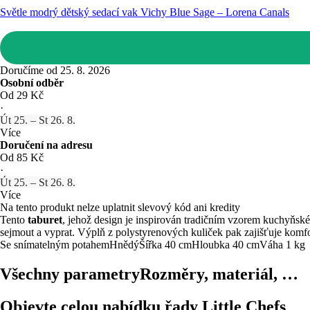
Světle modrý dětský sedací vak Vichy Blue Sage – Lorena Canals
Doručíme od 25. 8. 2026
Osobní odběr
Od 29 Kč
·
Út 25. – St 26. 8.
Více
Doručení na adresu
Od 85 Kč
·
Út 25. – St 26. 8.
Více
Na tento produkt nelze uplatnit slevový kód ani kredity
Tento
taburet
, jehož design je inspirován tradičním vzorem kuchyňskéh
sejmout a vyprat. Výplň z polystyrenových kuliček pak zajišťuje komfort
Se snímatelným potahem
Hnědý
Šířka 40 cm
Hloubka 40 cm
Váha 1 kg
Všechny parametry
Rozměry, materiál, …
Objevte celou nabídku řady Little Chefs