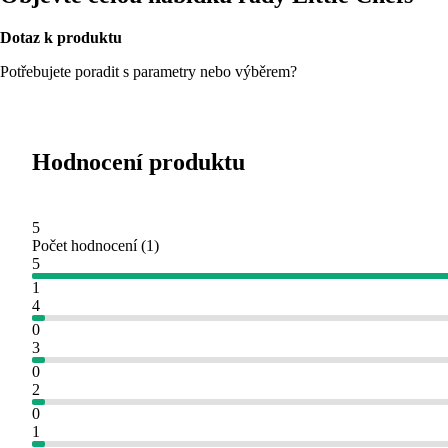
Dotaz k produktu
Potřebujete poradit s parametry nebo výběrem?
Hodnocení produktu
5
Počet hodnocení
(
1
)
5
1
4
0
3
0
2
0
1