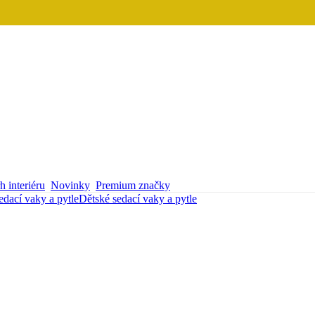
 interiéru
Novinky
Premium značky
edací vaky a pytle
Dětské sedací vaky a pytle