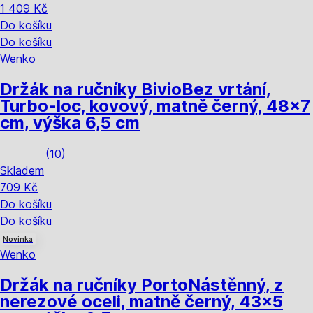
1 409 Kč
Do košíku
Do košíku
Wenko
Držák na ručníky Bivio
Bez vrtání,
Turbo-loc, kovový, matně černý, 48x7
cm, výška 6,5 cm
(
10
)
Skladem
709 Kč
Do košíku
Do košíku
Novinka
Wenko
Držák na ručníky Porto
Nástěnný, z
nerezové oceli, matně černý, 43x5