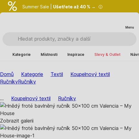
Summer Sale |
Ušetřete až 40 % →
Menu
Kategorie
Místnosti
Inspirace
Slevy & Outlet
Návr
Domů
Kategorie
Textil
Koupelnový textil
Ručníky
Ručníky
...
Koupelnový textil
Ručníky
Zobrazit galerii