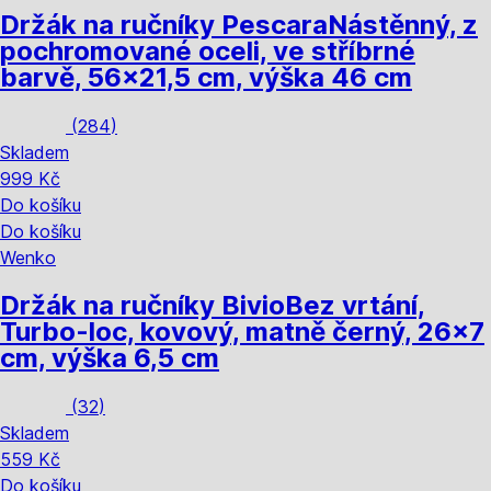
Držák na ručníky Pescara
Nástěnný, z
pochromované oceli, ve stříbrné
barvě, 56x21,5 cm, výška 46 cm
(
284
)
Skladem
999 Kč
Do košíku
Do košíku
Wenko
Držák na ručníky Bivio
Bez vrtání,
Turbo-loc, kovový, matně černý, 26x7
cm, výška 6,5 cm
(
32
)
Skladem
559 Kč
Do košíku