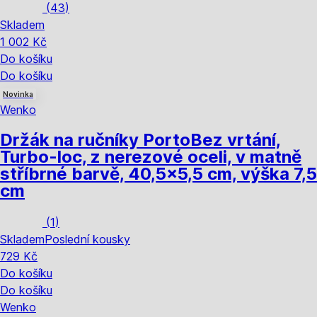
(
43
)
Skladem
1 002 Kč
Do košíku
Do košíku
Novinka
Wenko
Držák na ručníky Porto
Bez vrtání,
Turbo-loc, z nerezové oceli, v matně
stříbrné barvě, 40,5x5,5 cm, výška 7,5
cm
(
1
)
Skladem
Poslední kousky
729 Kč
Do košíku
Do košíku
Wenko