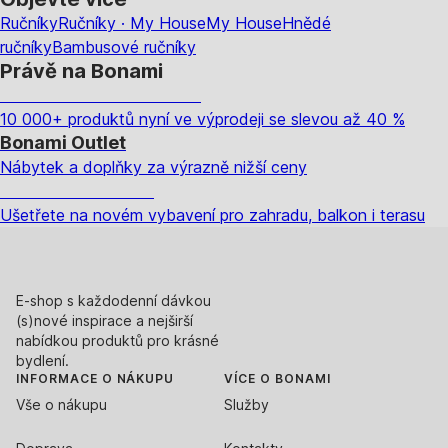
Ručníky
Ručníky · My House
My House
Hnědé
ručníky
Bambusové ručníky
Právě na Bonami
Summer Sale až -40 %
10 000+ produktů nyní ve výprodeji se slevou až 40 %
Bonami Outlet
Nábytek a doplňky za výrazně nižší ceny
Zahrada ve slevě
Ušetřete na novém vybavení pro zahradu, balkon i terasu
E-shop s každodenní dávkou
(s)nové inspirace a nejširší
nabídkou produktů pro krásné
bydlení.
INFORMACE O NÁKUPU
VÍCE O BONAMI
Vše o nákupu
Služby