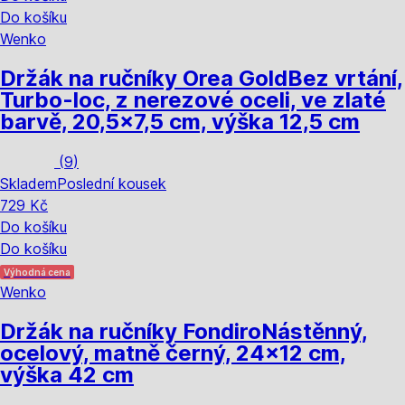
Do košíku
Wenko
Držák na ručníky Orea Gold
Bez vrtání,
Turbo-loc, z nerezové oceli, ve zlaté
barvě, 20,5x7,5 cm, výška 12,5 cm
(
9
)
Skladem
Poslední kousek
729 Kč
Do košíku
Do košíku
Výhodná cena
Wenko
Držák na ručníky Fondiro
Nástěnný,
ocelový, matně černý, 24x12 cm,
výška 42 cm