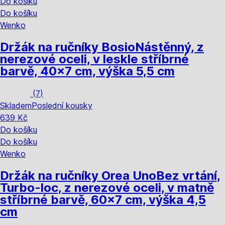
Do košíku
Do košíku
Wenko
Držák na ručníky Bosio
Nástěnný, z
nerezové oceli, v leskle stříbrné
barvě, 40x7 cm, výška 5,5 cm
(
7
)
Skladem
Poslední kousky
639 Kč
Do košíku
Do košíku
Wenko
Držák na ručníky Orea Uno
Bez vrtání,
Turbo-loc, z nerezové oceli, v matně
stříbrné barvě, 60x7 cm, výška 4,5
cm