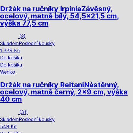
Držák na ručníky Irpinia
Závěsný,
ocelový, matně bílý, 54,5x21,5 cm,
výška 77,5 cm
(
2
)
Skladem
Poslední kousky
1 339 Kč
Do košíku
Do košíku
Wenko
Držák na ručníky Reitani
Nástěnný,
ocelový, matně černý, 2x9 cm, výška
40 cm
(
31
)
Skladem
Poslední kousky
549 Kč