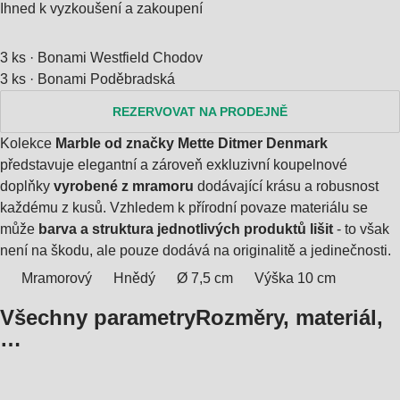
Ihned k vyzkoušení a zakoupení
3 ks
·
Bonami Westfield Chodov
3 ks
·
Bonami Poděbradská
REZERVOVAT NA PRODEJNĚ
Kolekce
Marble od značky Mette Ditmer Denmark
představuje elegantní a zároveň exkluzivní koupelnové
doplňky
vyrobené z mramoru
dodávající krásu a robusnost
každému z kusů. Vzhledem k přírodní povaze materiálu se
může
barva a struktura jednotlivých produktů lišit
- to však
není na škodu, ale pouze dodává na originalitě a jedinečnosti.
Mramorový
Hnědý
Ø 7,5 cm
Výška 10 cm
Všechny parametry
Rozměry, materiál,
…