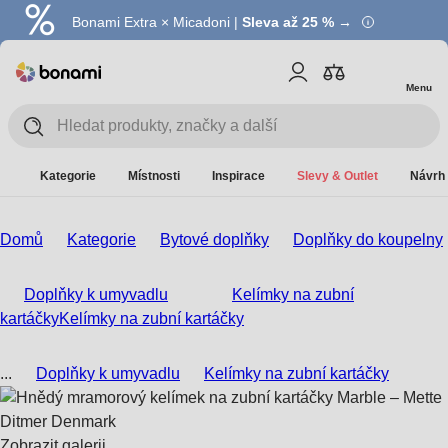
Bonami Extra × Micadoni |
Summer Sale |
Ušetřete až 40 % →
Sleva až 25 % →
Menu
Kategorie
Místnosti
Inspirace
Slevy & Outlet
Návrh 
Domů
Kategorie
Bytové doplňky
Doplňky do koupelny
Doplňky k umyvadlu
Kelímky na zubní
kartáčky
Kelímky na zubní kartáčky
...
Doplňky k umyvadlu
Kelímky na zubní kartáčky
Zobrazit galerii