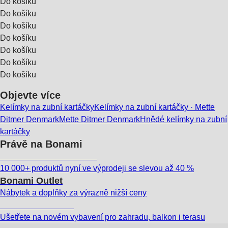
Do košíku
Do košíku
Do košíku
Do košíku
Do košíku
Do košíku
Do košíku
Objevte více
Kelímky na zubní kartáčky
Kelímky na zubní kartáčky · Mette
Ditmer Denmark
Mette Ditmer Denmark
Hnědé kelímky na zubní
kartáčky
Právě na Bonami
Summer Sale až -40 %
10 000+ produktů nyní ve výprodeji se slevou až 40 %
Bonami Outlet
Nábytek a doplňky za výrazně nižší ceny
Zahrada ve slevě
Ušetřete na novém vybavení pro zahradu, balkon i terasu