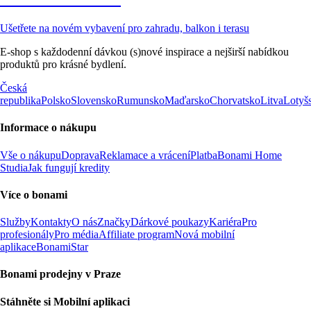
Ušetřete na novém vybavení pro zahradu, balkon i terasu
E-shop s každodenní dávkou (s)nové inspirace a nejširší nabídkou
produktů pro krásné bydlení.
Česká
republika
Polsko
Slovensko
Rumunsko
Maďarsko
Chorvatsko
Litva
Lotyš
Informace o nákupu
Vše o nákupu
Doprava
Reklamace a vrácení
Platba
Bonami Home
Studia
Jak fungují kredity
Více o bonami
Služby
Kontakty
O nás
Značky
Dárkové poukazy
Kariéra
Pro
profesionály
Pro média
Affiliate program
Nová mobilní
aplikace
BonamiStar
Bonami prodejny v Praze
Stáhněte si Mobilní aplikaci