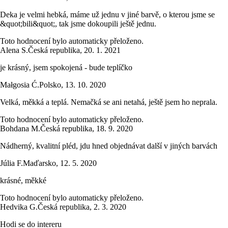
Deka je velmi hebká, máme už jednu v jiné barvě, o kterou jsme se
&quot;bili&quot;, tak jsme dokoupili ještě jednu.
Toto hodnocení bylo automaticky přeloženo.
Alena S.
Česká republika
,
20. 1. 2021
je krásný, jsem spokojená - bude teplíčko
Małgosia Ć.
Polsko
,
13. 10. 2020
Velká, měkká a teplá. Nemačká se ani netahá, ještě jsem ho neprala.
Toto hodnocení bylo automaticky přeloženo.
Bohdana M.
Česká republika
,
18. 9. 2020
Nádherný, kvalitní pléd, jdu hned objednávat další v jiných barvách
Júlia F.
Maďarsko
,
12. 5. 2020
krásné, měkké
Toto hodnocení bylo automaticky přeloženo.
Hedvika G.
Česká republika
,
2. 3. 2020
Hodi se do intereru