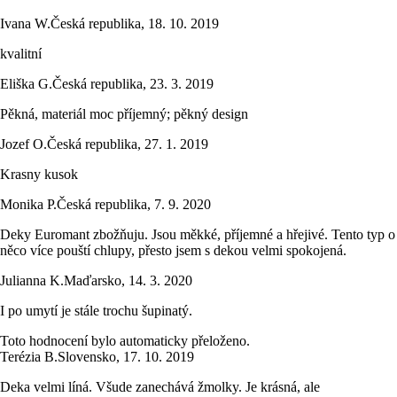
Ivana W.
Česká republika
,
18. 10. 2019
kvalitní
Eliška G.
Česká republika
,
23. 3. 2019
Pěkná, materiál moc příjemný; pěkný design
Jozef O.
Česká republika
,
27. 1. 2019
Krasny kusok
Monika P.
Česká republika
,
7. 9. 2020
Deky Euromant zbožňuju. Jsou měkké, příjemné a hřejivé. Tento typ o
něco více pouští chlupy, přesto jsem s dekou velmi spokojená.
Julianna K.
Maďarsko
,
14. 3. 2020
I po umytí je stále trochu šupinatý.
Toto hodnocení bylo automaticky přeloženo.
Terézia B.
Slovensko
,
17. 10. 2019
Deka velmi líná. Všude zanechává žmolky. Je krásná, ale