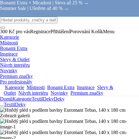
Bonami Extra × Micadoni |
Sleva až 25 % →
Summer Sale |
Ušetřete až 40 % →
300 Kč pro vás
Registrace
Přihlášení
Porovnání
Košík
Menu
Kategorie
Místnosti
Bonami Extra
Inspirace
Slevy & Outlet
Návrh interiéru
Novinky
Premium značky
Pro profesionály
Kategorie
Místnosti
Bonami Extra
Inspirace
Slevy &
Outlet
Návrh interiéru
Novinky
Premium značky
Domů
Kategorie
Textil
Deky
Deky
...
Textil
Deky
Zobrazit galerii