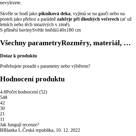
nevylezete.
Skvěle se hodí jako
pikniková deka
, vyjímá se na gauči nebo na
posteli jako přehoz a parádně
zahřeje při dlouhých večerech
(ať už
letních nebo těch mrazivých v zimě).
S příměsí bavlny
Světle hnědá
140x180 cm
Všechny parametry
Rozměry, materiál, …
Dotaz k produktu
Potřebujete poradit s parametry nebo výběrem?
Hodnocení produktu
4.8
Počet hodnocení
(
52
)
5
48
4
2
3
0
2
1
1
1
Jak fungují recenze?
B
Blanka L.
Česká republika
,
10. 12. 2022