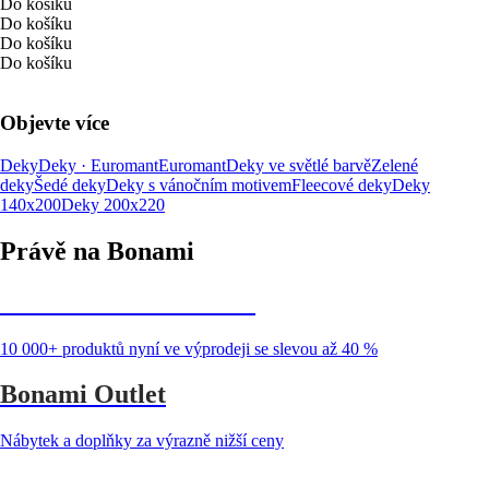
Do košíku
Do košíku
Do košíku
Do košíku
Objevte více
Deky
Deky · Euromant
Euromant
Deky ve světlé barvě
Zelené
deky
Šedé deky
Deky s vánočním motivem
Fleecové deky
Deky
140x200
Deky 200x220
Právě na Bonami
Summer Sale až -40 %
10 000+ produktů nyní ve výprodeji se slevou až 40 %
Bonami Outlet
Nábytek a doplňky za výrazně nižší ceny
Zahrada ve slevě