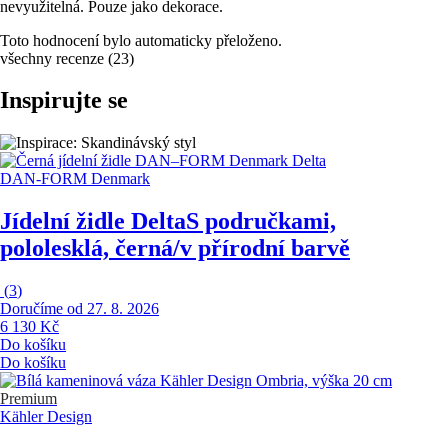
nevyužitelná. Pouze jako dekorace.
Toto hodnocení bylo automaticky přeloženo.
všechny recenze
(
23
)
Inspirujte se
DAN-FORM Denmark
Jídelní židle Delta
S područkami,
pololesklá, černá/v přírodní barvě
(
3
)
Doručíme od 27. 8. 2026
6 130 Kč
Do košíku
Do košíku
Premium
Kähler Design