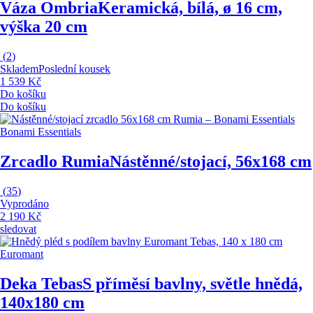
Váza Ombria
Keramická, bílá, ø 16 cm,
výška 20 cm
(
2
)
Skladem
Poslední kousek
1 539 Kč
Do košíku
Do košíku
Bonami Essentials
Zrcadlo Rumia
Nástěnné/stojací, 56x168 cm
(
35
)
Vyprodáno
2 190 Kč
sledovat
Euromant
Deka Tebas
S příměsí bavlny, světle hnědá,
140x180 cm