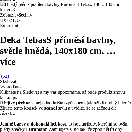
Zobrazit všechny
ID: 621764
Euromant
Deka Tebas
S příměsí bavlny,
světle hnědá, 140x180 cm
, …
více
(
52
)
Sledovat
Vyprodáno
Klikněte na Sledovat a my vás upozorníme, až bude produkt znovu
ke koupi.
Hřejivý přehoz
je nejjednodušším způsobem, jak oživit nudný interiér.
Zkuste tento kousek ve
scandi
stylu a uvidíte, že se začnou dít
zázraky.
Jemné barvy a dokonalá hebkost
, to jsou atributy, kterými se pyšní
plédy značky
Euromant
. Zamilujete si ho tak, že zpod něj tři dny