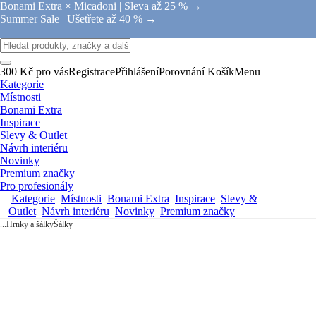
Bonami Extra × Micadoni |
Sleva až 25 % →
Summer Sale |
Ušetřete až 40 % →
300 Kč pro vás
Registrace
Přihlášení
Porovnání
Košík
Menu
Kategorie
Místnosti
Bonami Extra
Inspirace
Slevy & Outlet
Návrh interiéru
Novinky
Premium značky
Pro profesionály
Kategorie
Místnosti
Bonami Extra
Inspirace
Slevy &
Outlet
Návrh interiéru
Novinky
Premium značky
...
Hrnky a šálky
Šálky