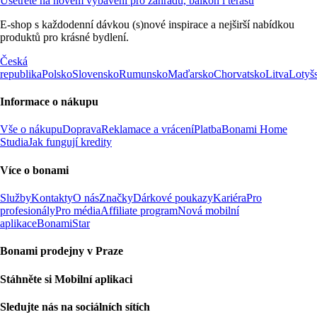
Ušetřete na novém vybavení pro zahradu, balkon i terasu
E-shop s každodenní dávkou (s)nové inspirace a nejširší nabídkou
produktů pro krásné bydlení.
Česká
republika
Polsko
Slovensko
Rumunsko
Maďarsko
Chorvatsko
Litva
Lotyš
Informace o nákupu
Vše o nákupu
Doprava
Reklamace a vrácení
Platba
Bonami Home
Studia
Jak fungují kredity
Více o bonami
Služby
Kontakty
O nás
Značky
Dárkové poukazy
Kariéra
Pro
profesionály
Pro média
Affiliate program
Nová mobilní
aplikace
BonamiStar
Bonami prodejny v Praze
Stáhněte si Mobilní aplikaci
Sledujte nás na sociálních sítích