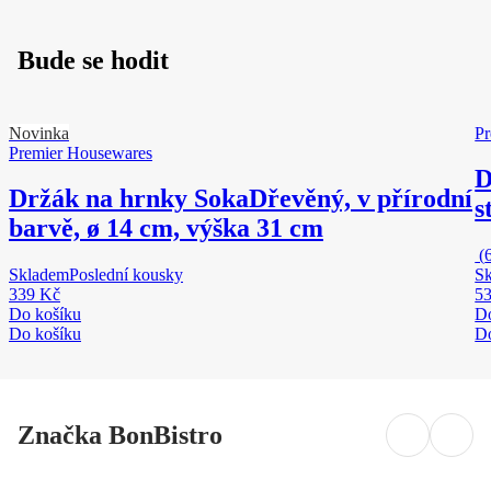
Bude se hodit
Novinka
Pr
Premier Housewares
D
Držák na hrnky Soka
Dřevěný, v přírodní
s
barvě, ø 14 cm, výška 31 cm
(
Skladem
Poslední kousky
S
339 Kč
5
Do košíku
Do
Do košíku
Do
Značka BonBistro