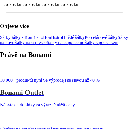
Do košíku
Do košíku
Do košíku
Do košíku
Objevte více
Šálky
Šálky · BonBistro
BonBistro
Hnědé šálky
Porcelánové šálky
Šálky
na kávu
Šálky na espresso
Šálky na cappuccino
Šálky s podšálkem
Právě na Bonami
Summer Sale až -40 %
10 000+ produktů nyní ve výprodeji se slevou až 40 %
Bonami Outlet
Nábytek a doplňky za výrazně nižší ceny
Zahrada ve slevě