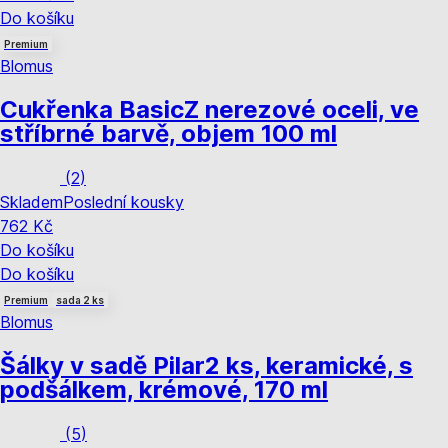
Do košíku
Premium
Blomus
Cukřenka Basic
Z nerezové oceli, ve
stříbrné barvě, objem 100 ml
(
2
)
Skladem
Poslední kousky
762 Kč
Do košíku
Do košíku
Premium
sada 2 ks
Blomus
Šálky v sadě Pilar
2 ks, keramické, s
podšálkem, krémové, 170 ml
(
5
)