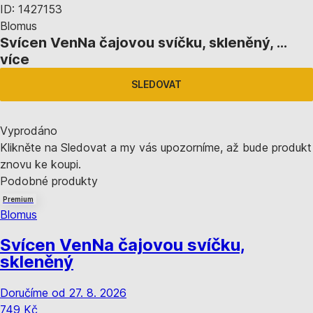
ID: 1427153
Blomus
Svícen Ven
Na čajovou svíčku, skleněný
, …
více
SLEDOVAT
Vyprodáno
Klikněte na Sledovat a my vás upozorníme, až bude produkt
znovu ke koupi.
Podobné produkty
Premium
Blomus
Svícen Ven
Na čajovou svíčku,
skleněný
Doručíme od 27. 8. 2026
749 Kč