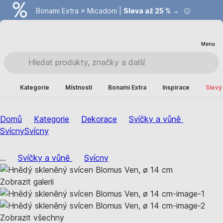
Bonami Extra × Micadoni |
Summer Sale |
Ušetřete až 40 % →
Sleva až 25 % →
Menu
Kategorie
Místnosti
Bonami Extra
Inspirace
Slevy
Domů
Kategorie
Dekorace
Svíčky a vůně
Svícny
Svícny
...
Svíčky a vůně
Svícny
Zobrazit galerii
Zobrazit všechny