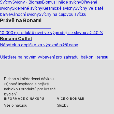
Svícny
Svícny · Blomus
Blomus
Hnědé svícny
Dřevěné
svícny
Skleněné svícny
Keramické svícny
Svícny ve zlaté
barvě
Vánoční svícny
Svícny na čajovou svíčku
Právě na Bonami
Summer Sale až -40 %
10 000+ produktů nyní ve výprodeji se slevou až 40 %
Bonami Outlet
Nábytek a doplňky za výrazně nižší ceny
Zahrada ve slevě
Ušetřete na novém vybavení pro zahradu, balkon i terasu
E-shop s každodenní dávkou
(s)nové inspirace a nejširší
nabídkou produktů pro krásné
bydlení.
INFORMACE O NÁKUPU
VÍCE O BONAMI
Vše o nákupu
Služby